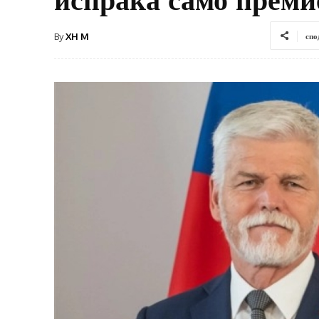
By
XH M
спо