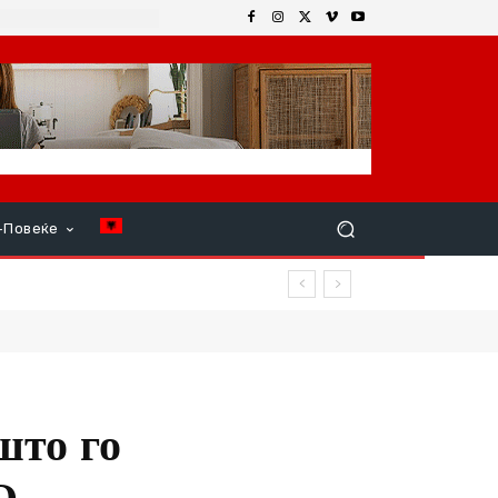
+Повеќе
што го
О