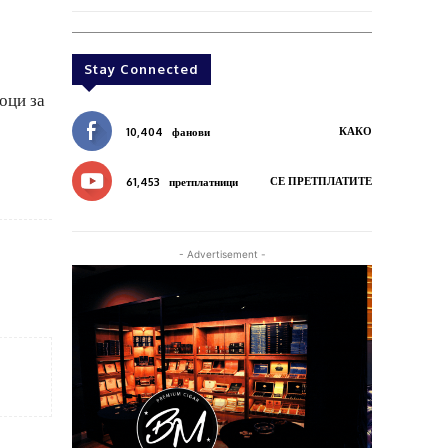
Stay Connected
оци за
КАКО
10,404
фанови
СЕ ПРЕТПЛАТИТЕ
61,453
претплатници
- Advertisement -