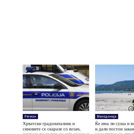
Регион
Македонија
Хрватски градоначалник и
Ќе има ли суша и в
синовите се скарале со возач,
и дали постои зака