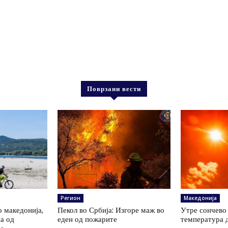
Поврзани вести
Регион
Македонија
о македонија,
Пекол во Србија: Изгоре маж во
Утре сончево 
на од
еден од пожарите
температура 