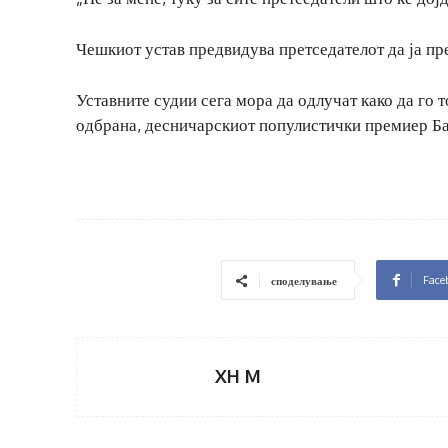
Чешкиот устав предвидува претседателот да ја пр
Уставните судии сега мора да одлучат како да го 
одбрана, десничарскиот популистички премиер Ба
Face
споделување
XH M