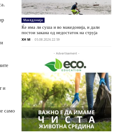
са.
ир
Македонија
Ќе има ли суша и во македонија, и дали
постои закана од недостаток на струја
XH M
-
05.08.2026 22:59
ги
- Advertisement -
ните
т и
не само