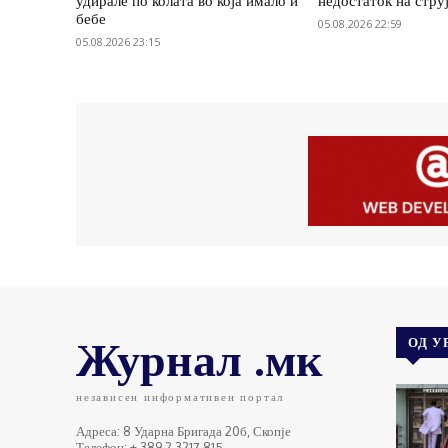
удирале по колата во која имало и
недостаток на стру
бебе
05.08.2026 22:59
05.08.2026 23:15
Журнал .мк
ОД У
независен информативен портал
Адреса: 8 Ударна Бригада 20б, Скопје
Телефон: + 389 2 3217 815