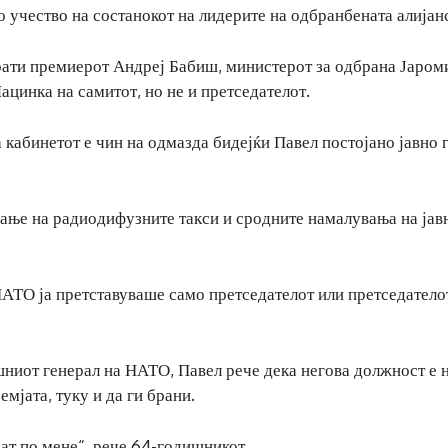
 учество на состанокот на лидерите на одбранбената алијан
рати премиерот Андреј Бабиш, министерот за одбрана Јаром
цинка на самитот, но не и претседателот.
 кабинетот е чин на одмазда бидејќи Павел постојано јавно 
ање на радиодифузните такси и сродните намалувања на јав
 НАТО ја претставуваше само претседателот или претседатело
ниот генерал на НАТО, Павел рече дека негова должност е 
емјата, туку и да ги брани.
дат по мене“, рече 64-годишникот.