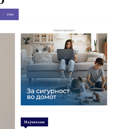
Viber
- Advertisement -
Најчитани