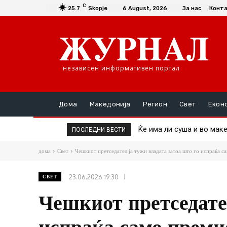
C
25.7
Skopje
6 August, 2026
За нас
Конт
независен информативен портал
Дома
Македонија
Регион
Свет
Екон
Ќе има ли суша и во македо
Пекол во Србија: Изгор
ПОСЛЕДНИ ВЕСТИ
дома
Свет
Чешкиот претседател ја тужи владата затоа што го испраќа са
23.06.2026 19:30
СВЕТ
Чешкиот претседател
испраќа само преми