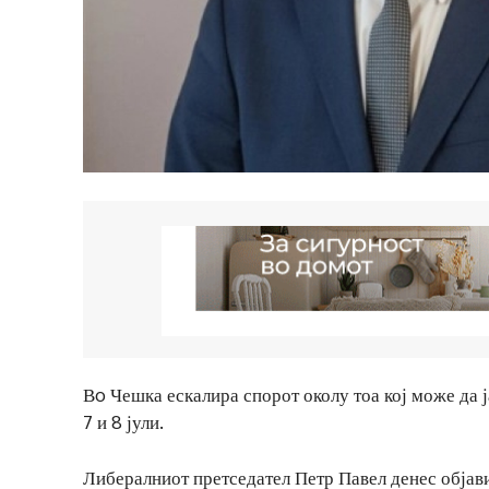
Вo Чешка ескалира спорот околу тоа кој може да ј
7 и 8 јули.
Либералниот претседател Петр Павел денес објави