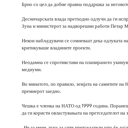
Брно со цел да добие правна поддршка за неговото
Десничарската влада претходно одлучи да ги исп
Зуна и министерот за надворешни работи Петар Ма
Некои набљудувачи се сомневаат дека одлуката на
критикуваше владините проекти.
Неодамна се спротивстави на планираното укинув
медиуми.
Во минатото, по правило, земјата на самитите на
премиерот заедно.
Чешка е членка на НАТО од 1999 година. Поранеш
да ги користи овластувањата на претседателот на з
„Не за мене, туку за сите претседатели што ќе дој