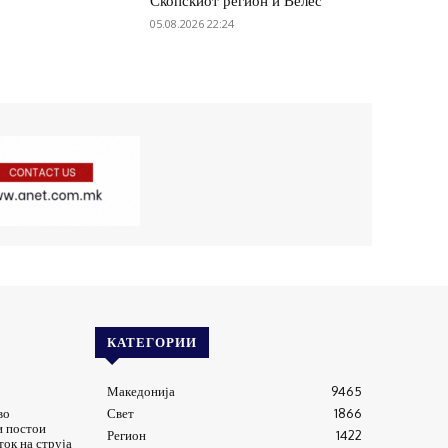
Скопскиот регион и Велес
05.08.2026 22:24
КАТЕГОРИИ
Македонија
9465
во
Свет
1866
и постои
Регион
1422
ток на струја