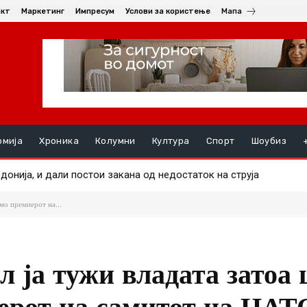
акт
Маркетинг
Импресум
Услови за користење
Мапа
омија
Хроника
Колумни
Култура
Спорт
Шоубиз
нија, и дали постои закана од недостаток на струја
е маж во еден од пожарите
мо премиерот на...
 ја тужи владата затоа 
ерот на самитот на НАТ