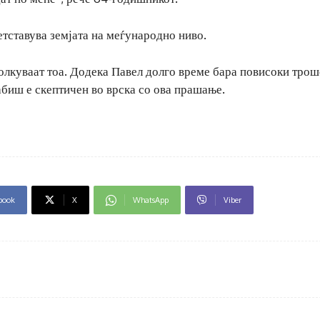
етставува земјата на меѓународно ниво.
толкуваат тоа. Додека Павел долго време бара повисоки трош
биш е скептичен во врска со ова прашање.
book
X
WhatsApp
Viber