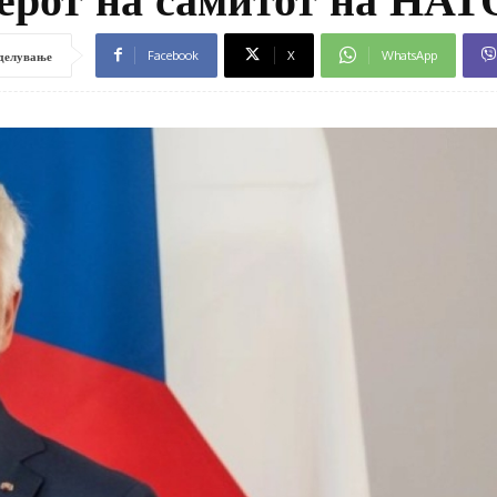
Facebook
X
WhatsApp
делување