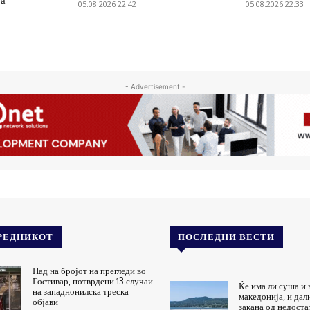
ја
05.08.2026 22:42
05.08.2026 22:33
- Advertisement -
РЕДНИКОТ
ПОСЛЕДНИ ВЕСТИ
Пад на бројот на прегледи во
Гостивар, потврдени 13 случаи
Ќе има ли суша и 
на западнонилска треска
македонија, и дал
објави
закана од недоста