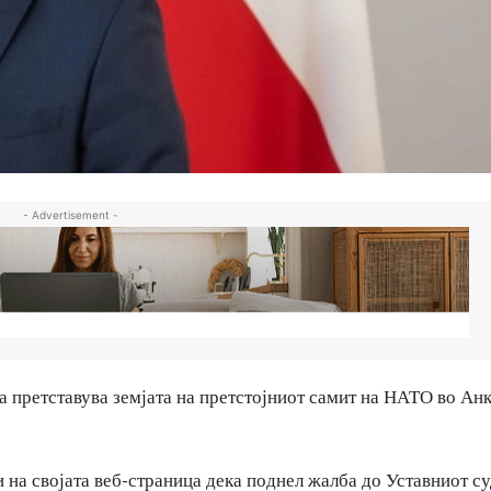
- Advertisement -
а претставува земјата на претстојниот самит на НАТО во Ан
 на својата веб-страница дека поднел жалба до Уставниот су