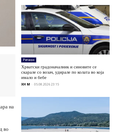
Регион
Хрватски градоначалник и синовите се
скарале со возач, удирале по колата во која
имало и бебе
XH M
-
05.08.2026 23:15
кара на
д во