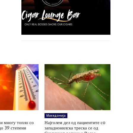
Македонија
и многу топло со
Најголем дел од пациентите сo
до 39 степени
западнонилска треска се од