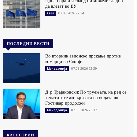
Црна Гора и Исланд би можеле заедно
да влезат во ЕУ
07.08.2026 22:34
Свет
ПОСЛЕДНИ ВЕСТИ
Во вторник авионско прскање против
комарци во Скопје
07.08.2026 23:39
Македонија
Д-р Трајановски: По труењата, на ред се
хепатитите ако кризата со водата во
Гостивар продолжи
07.08.2026 23:37
Македонија
КАТЕГОРИИ