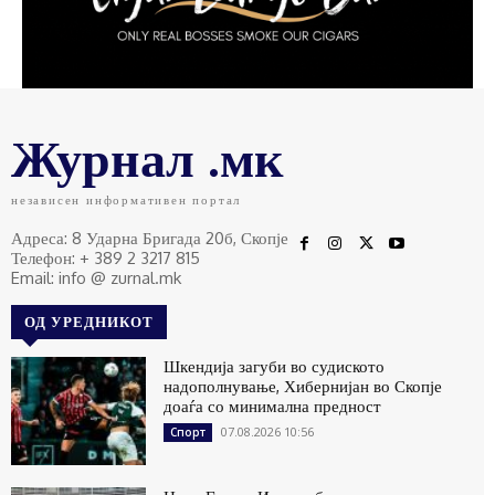
Журнал .мк
независен информативен портал
Адреса: 8 Ударна Бригада 20б, Скопје
Телефон: + 389 2 3217 815
Email: info @ zurnal.mk
ОД УРЕДНИКОТ
Шкендија загуби во судиското
надополнување, Хибернијан во Скопје
доаѓа со минимална предност
07.08.2026 10:56
Спорт