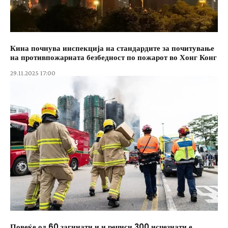
Кина почнува инспекција на стандардите за почитување
на противпожарната безбедност по пожарот во Хонг Конг
29.11.2025 17:00
Повеќе од 60 загинати и и речиси 300 исчезнати е