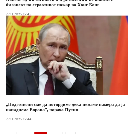
билансот по страотниот пожар во Хонг Конг
27.11.2025 17:45
„Подготвени сме да потврдиме дека немаме намера да ја
нападнеме Европа“, порача Путин
27.11.2025 17:44