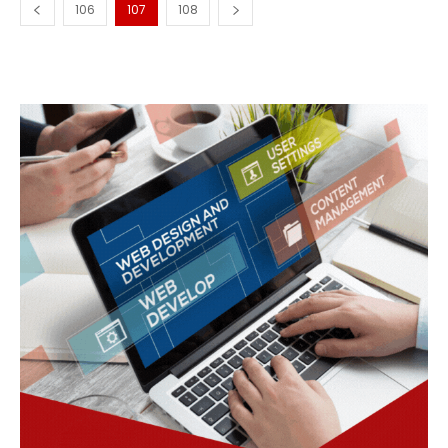
106
107
108