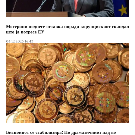
Могерини поднесе оставка поради корупцискиот скандал
што ја потресе ЕУ
04.12.2025 16:43
Биткоинот се стабилизира: По драматичниот пад во