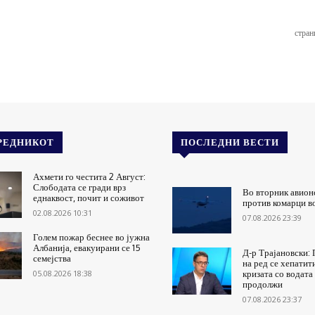
стран
РЕДНИКОТ
ПОСЛЕДНИ ВЕСТИ
Ахмети го честита 2 Август:
Слободата се гради врз
Во вторник авион
еднаквост, почит и соживот
против комарци в
02.08.2026 10:31
07.08.2026 23:39
Голем пожар беснее во јужна
Албанија, евакуирани се 15
Д-р Трајановски: 
семејства
на ред се хепатит
05.08.2026 18:38
кризата со водата
продолжи
07.08.2026 23:37