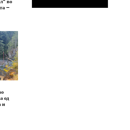
л“ во
та –
во
а од
а и