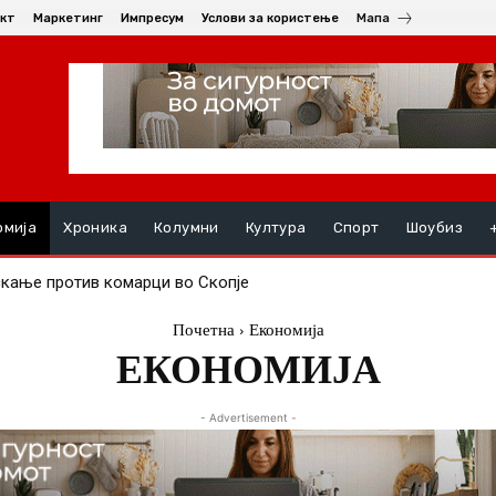
кт
Маркетинг
Импресум
Услови за користење
Мапа
омија
Хроника
Колумни
Култура
Спорт
Шоубиз
скање против комарци во Скопје
Почетна
Економија
ЕКОНОМИЈА
- Advertisement -