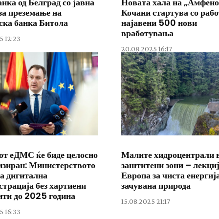
нка од Белград со јавна
Новата хала на „Амфено
за преземање на
Кочани стартува со рабо
ска банка Битола
најавени 500 нови
вработувања
5 12:23
20.08.2025 16:17
от еДМС ќе биде целосно
Малите хидроцентрали 
изиран: Министерството
заштитени зони – лекциј
а дигитална
Европа за чиста енергиј
трација без хартиени
зачувана природа
нти до 2025 година
15.08.2025 21:17
5 16:33