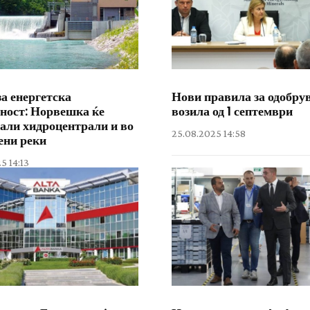
а енергетска
Нови правила за одобру
сност: Норвешка ќе
возила од 1 септември
али хидроцентрали и во
25.08.2025 14:58
ени реки
5 14:13