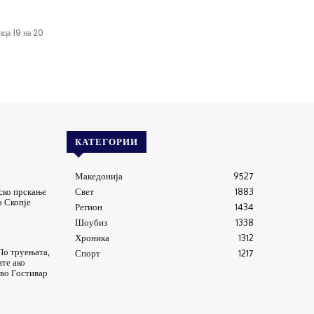
ица 19 на 20
КАТЕГОРИИ
Македонија
9527
ско прскање
Свет
1883
о Скопје
Регион
1434
Шоубиз
1338
Хроника
1312
По труењата,
Спорт
1217
ите ако
 во Гостивар