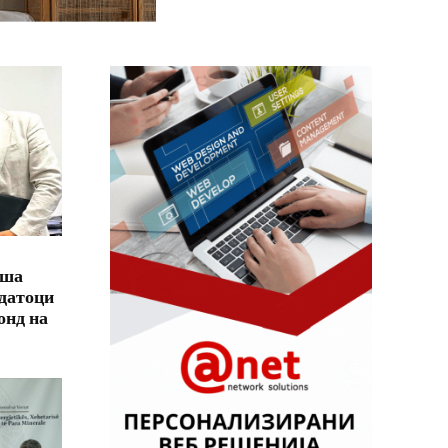
иша
одатоци
онд на