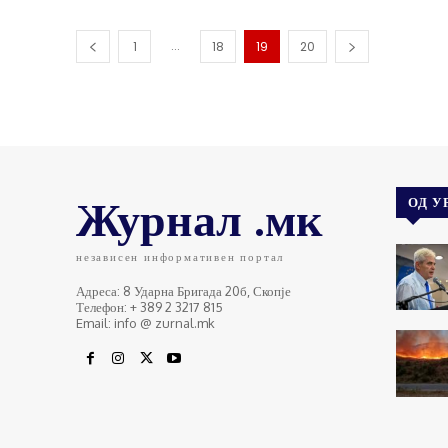
...
1
18
19
20
Журнал .мк
ОД У
независен информативен портал
Адреса: 8 Ударна Бригада 20б, Скопје
Телефон: + 389 2 3217 815
Email: info @ zurnal.mk