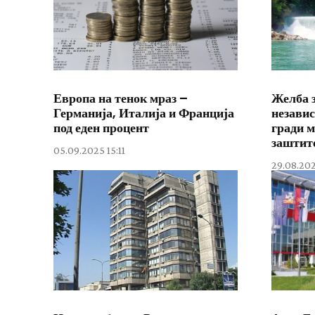
Европа на тенок мраз –
Желба з
Германија, Италија и Франција
незави
под еден процент
гради м
заштит
05.09.2025 15:11
29.08.202