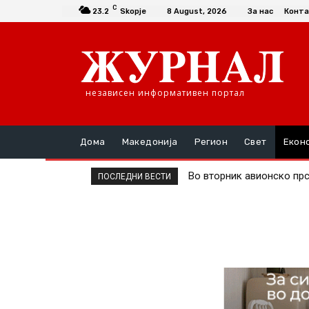
C
23.2
Skopje
8 August, 2026
За нас
Конта
независен информативен портал
Дома
Македонија
Регион
Свет
Екон
Во вторник авионско пр
ПОСЛЕДНИ ВЕСТИ