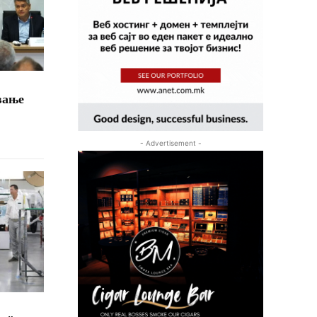
вање
- Advertisement -