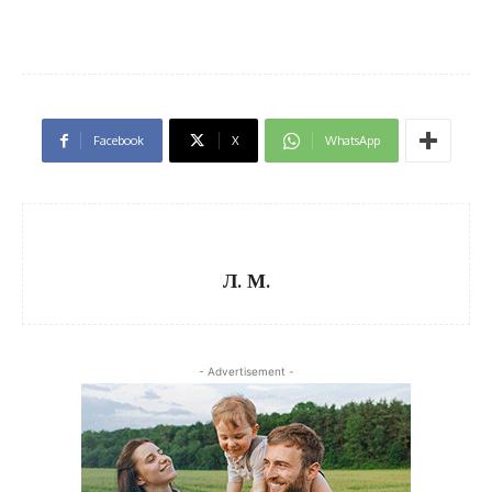
Facebook
X
WhatsApp
Л. М.
- Advertisement -