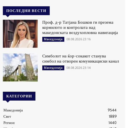
ПОСЛЕДНИ ВЕСТИ
Проф. д-р Татјана Бошков ги презема
кормилото и контролата над
македонската воздухопловна навигација
08.08.2026 23:16
Македонија
Симболот на ќор-сокакот станува
симбол на отворен комуникациски канал
08.08.2026 23:14
Македонија
КАТЕГОРИИ
Македонија
9544
Свет
1889
Регион
1440