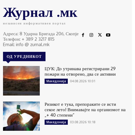
Журнал .мк
независен информативен портал
Адреса: 8 Ударна Бригада 20б, Скопје
Телефон: + 389 2 3217 815
Email: info @ zurnal.mk
ОД УРЕДНИКОТ
ЦУК: До утринава регистрирани 29
пожари на отворено, два се активни
04.08.2026 10:01
Македонија
Ризикот е тука, препораките се исти
секое лето! Внимавајте на организмот на
„+ 40 степени“
03.08.2026 10:18
Македонија