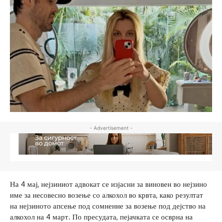
- Advertisement -
На 4 мај, нејзиниот адвокат се изјасни за виновен во нејзино
име за несовесно возење со алкохол во крвта, како резултат
на нејзиното апсење под сомнение за возење под дејство на
алкохол на 4 март. По пресудата, пејачката се осврна на