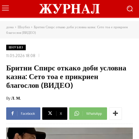
дома
Шоубиз
Бритни Спирс откако доби условна казна: Сето тоа е прикриен
благослов (ВИДЕО)
ШОУБИЗ
11.05.2026 18:08
Бритни Спирс откако доби условна
казна: Сето тоа е прикриен
благослов (ВИДЕО)
By
Л. М.
Facebook
X
WhatsApp