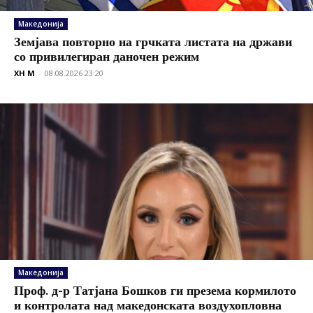
Македонија
Земјава повторно на грчката листата на држави
со привилегиран даночен режим
XH M
-
08.08.2026 23:20
Македонија
Проф. д-р Татјана Бошков ги презема кормилото
и контролата над македонската воздухопловна