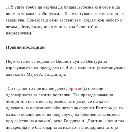
„Сè уште треба да научам да бидам љубезна кон себе и да
внимавам како си зборувам… Тоа е патување кое никогаш не
завршува. Понекогаш само застанувам, гледам кон небото и
велам „Леле, Боже, мислам дека тоа беше ти“ и се
насмевнувам!“
Правни последици
Пејачката не се појави во Вишиот суд во Вентура за
изрекувањето на пресудата на 4 мај, каде што ја застапуваше
адвокатот Мајкл А. Голдштајн.
„Со нејзиното признание денес,
Бритни
ја презеде
одговорноста за своите постапки. Таа презеде значајни
чекори кон позитивна промена, што јасно се гледа во
одлуката на окружниот обвинител на округот Вентура да го
намали обвинението во овој случај на обвинение за возење
под дејство на алкохол“, рече Голдштајн. „Бритни ја цени таа
дискреција и е благодарна за изливот на поддршка што ја