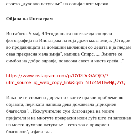
своето „духовно патување“ на социјалните мрежи.
Објава на Инстаграм
Во сабота, 9 мај, 44-годишната поп-ѕвезда сподели
фотографија на Инстаграм на која држи мала змија. „Отидов
во продавницата за домашни миленици со децата и ја гледам
оваа прекрасна мала змија“, напиша Спирс. „…Змиите се
симбол на добро здравје, повисока свест и чиста среќа…“
https://www.instagram.com/p/DYI2DeGAOJO/?
utm_source=ig_web_copy_link&igsh=NTc4MTIwNjQ2YQ==
Иако не ги спомена директно своите правни проблеми во
објавата, пејачката напиша дека доживеала „прикриен
благослов“. „Исклучително сум благодарна на моите
пријатели и на многуте прекрасни нови луѓе што ги запознав
на моето духовно патување… сето тоа е прикриен
благослов“, изјави таа.