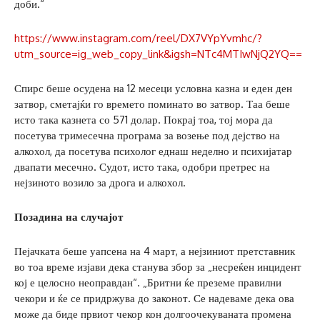
доби.“
https://www.instagram.com/reel/DX7VYpYvmhc/?
utm_source=ig_web_copy_link&igsh=NTc4MTIwNjQ2YQ==
Спирс беше осудена на 12 месеци условна казна и еден ден
затвор, сметајќи го времето поминато во затвор. Таа беше
исто така казнета со 571 долар. Покрај тоа, тој мора да
посетува тримесечна програма за возење под дејство на
алкохол, да посетува психолог еднаш неделно и психијатар
двапати месечно. Судот, исто така, одобри претрес на
нејзиното возило за дрога и алкохол.
Позадина на случајот
Пејачката беше уапсена на 4 март, а нејзиниот претставник
во тоа време изјави дека станува збор за „несреќен инцидент
кој е целосно неоправдан“. „Бритни ќе преземе правилни
чекори и ќе се придржува до законот. Се надеваме дека ова
може да биде првиот чекор кон долгоочекуваната промена