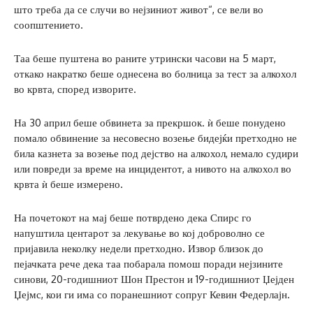
што треба да се случи во нејзиниот живот“, се вели во
соопштението.
Таа беше пуштена во раните утрински часови на 5 март,
откако накратко беше однесена во болница за тест за алкохол
во крвта, според изворите.
На 30 април беше обвинета за прекршок. ѝ беше понудено
помало обвинение за несовесно возење бидејќи претходно не
била казнета за возење под дејство на алкохол, немало судири
или повреди за време на инцидентот, а нивото на алкохол во
крвта ѝ беше измерено.
На почетокот на мај беше потврдено дека Спирс го
напуштила центарот за лекување во кој доброволно се
пријавила неколку недели претходно. Извор близок до
пејачката рече дека таа побарала помош поради нејзините
синови, 20-годишниот Шон Престон и 19-годишниот Џејден
Џејмс, кои ги има со поранешниот сопруг Кевин Федерлајн.