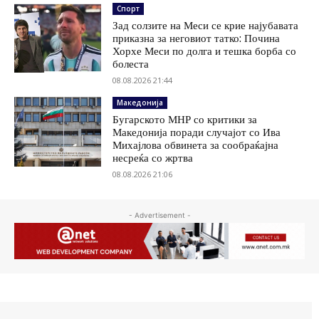
Спорт
Зад солзите на Меси се крие најубавата
приказна за неговиот татко: Почина
Хорхе Меси по долга и тешка борба со
болеста
08.08.2026 21:44
Македонија
Бугарското МНР со критики за
Македонија поради случајот со Ива
Михајлова обвинета за сообраќајна
несреќа со жртва
08.08.2026 21:06
- Advertisement -