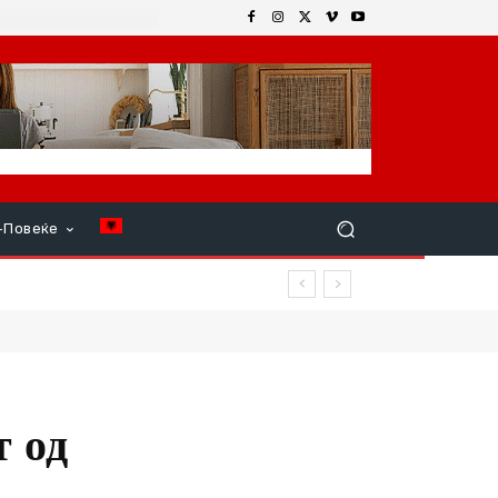
+Повеќе
т од