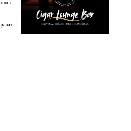
етокот
прават