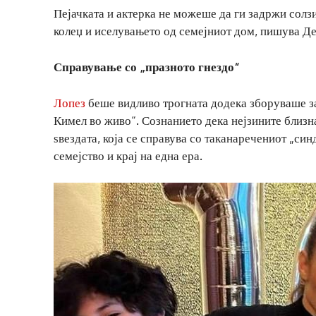
Пејачката и актерка не можеше да ги задржи солзи
колеџ и иселувањето од семејниот дом, пишува Де
Справување со „празното гнездо“
Лопез
беше видливо трогната додека зборуваше за
Кимел во живо“. Сознанието дека нејзините близн
ѕвездата, која се справува со таканаречениот „си
семејство и крај на една ера.