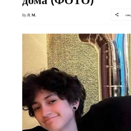
By
Л. М.
спо