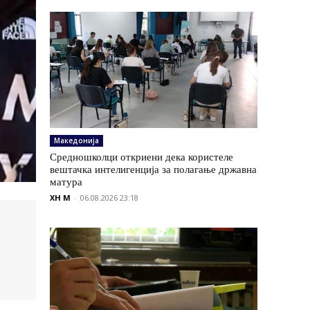
Македонија
Средношколци откриени дека користеле
вештачка интелигенција за полагање државна
матура
XH M
-
06.08.2026 23:18