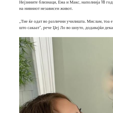
Нејзините близнаци, Ема и Макс, наполнија 18 год
на нивниот независен живот.
„Тие ќе одат во различни училишта. Мислам, тоа е 
што сакаат“, рече Џеј Ло во шоуто, додавајќи дека