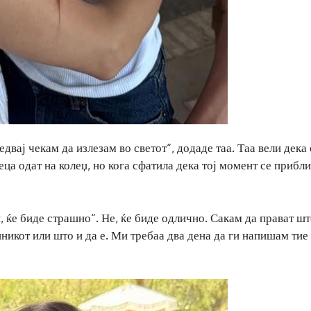
едвај чекам да излезам во светот“, додаде таа. Таа вели дека 
ца одат на колеџ, но кога сфатила дека тој момент се прибл
, ќе биде страшно“. Не, ќе биде одлично. Сакам да прават ш
никот или што и да е. Ми требаа два дена да ги напишам тие