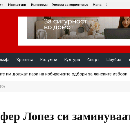
кт
Маркетинг
Импресум
Услови за користење
Мапа
омија
Хроника
Колумни
Култура
Спорт
Шоубиз
 на златото
ОТО)
фер Лопез си заминуваа