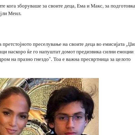
те кога зборуваше за своите деца, Ема и Макс, за подготовка
јли Меил.
 претстојното преселување на своите деца во емисијата „Џ
аци наскоро ќе го напуштат домот предизвика силни емоции 
ндром на празно гнездо“. Тоа е важна пресвртница за целото