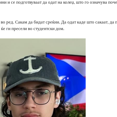
ини и се подготвуваат да одат на колеџ, што го означува поч
во ред. Сакам да бидат среќни. Да одат каде што сакаат, да 
 ќе ги пресели во студентски дом.