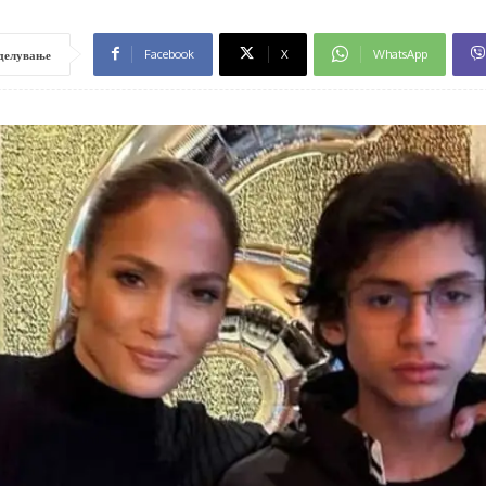
Facebook
X
WhatsApp
делување