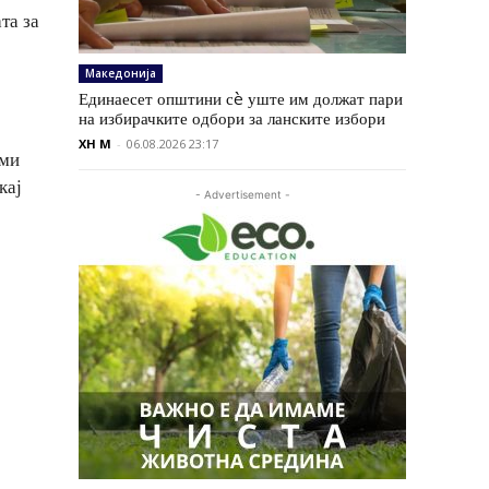
та за
Македонија
Единаесет општини сè уште им должат пари
на избирачките одбори за ланските избори
XH M
-
06.08.2026 23:17
ими
кај
- Advertisement -