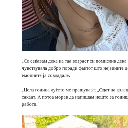
„Се сеќавам дека на таа возраст си помислив дека 
чувствувала добро поради фактот што нејзините де
емоциите ја совладале.
„Цела година луѓето ме прашуваат: „Одат на колеџ
сакаат. А потоа морав да напишам нешто за годиш
работи.“