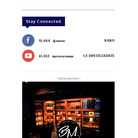
Stay Connected
КАКО
10,404
фанови
СЕ ПРЕТПЛАТИТЕ
61,453
претплатници
- Advertisement -