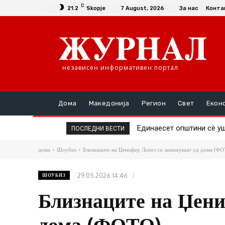
C
21.2
Skopje
7 August, 2026
За нас
Конта
независен информативен портал
Дома
Македонија
Регион
Свет
Екон
Повторно скок на цената
ПОСЛЕДНИ ВЕСТИ
дома
Шоубиз
Близнаците на Џенифер Лопез си заминуваат од дома (Ф
29.05.2026 14:46
ШОУБИЗ
Близнаците на Џени
дома (ФОТО)