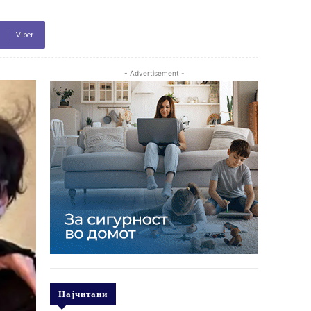
Viber
- Advertisement -
Најчитани