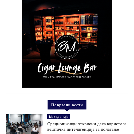
Поврзани вести
Македонија
Средношколци откриени дека користеле
вештачка интелигенција за полагање