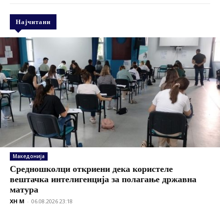
Најчитани
Македонија
Средношколци откриени дека користеле
вештачка интелигенција за полагање државна
матура
XH M
-
06.08.2026 23:18