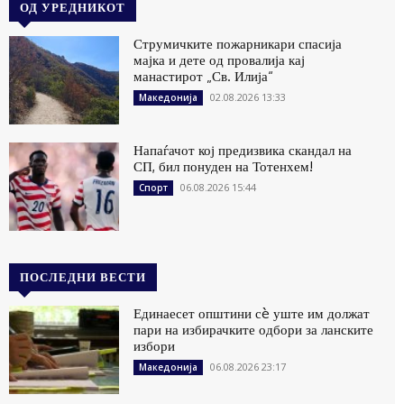
ОД УРЕДНИКОТ
Струмичките пожарникари спасија
мајка и дете од провалија кај
манастирот „Св. Илија“
02.08.2026 13:33
Македонија
Напаѓачот кој предизвика скандал на
СП, бил понуден на Тотенхем!
06.08.2026 15:44
Спорт
ПОСЛЕДНИ ВЕСТИ
Единаесет општини сè уште им должат
пари на избирачките одбори за ланските
избори
06.08.2026 23:17
Македонија