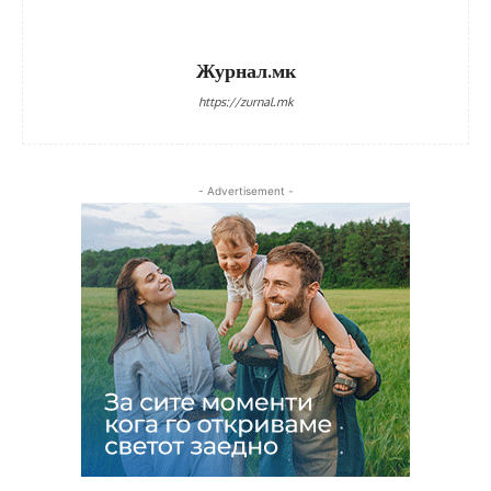
Журнал.мк
https://zurnal.mk
- Advertisement -