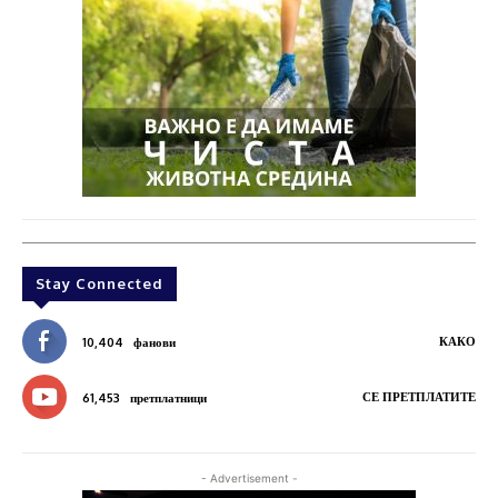
Stay Connected
КАКО
10,404
фанови
СЕ ПРЕТПЛАТИТЕ
61,453
претплатници
- Advertisement -