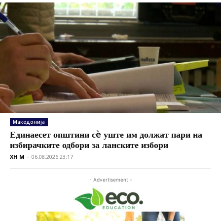
Македонија
Единаесет општини сè уште им должат пари на
избирачките одбори за ланските избори
XH M
-
06.08.2026 23:17
- Advertisement -