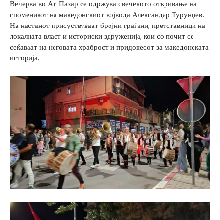
Вечерва во Ат-Пазар се одржува свеченото откривање на
споменикот на македонскиот војвода Александар Турунџев.
На настанот присуствуваат бројни граѓани, претставници на
локалната власт и историски здруженија, кои со почит се
сеќаваат на неговата храброст и придонесот за македонската
историја.