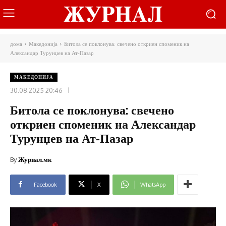
дома
Македонија
Битола се поклонува: свечено откриен споменик на
Александар Турунџев на Ат‑Пазар
МАКЕДОНИЈА
30.08.2025 20:46
Битола се поклонува: свечено
откриен споменик на Александар
Турунџев на Ат‑Пазар
By
Журнал.мк
Facebook
X
WhatsApp