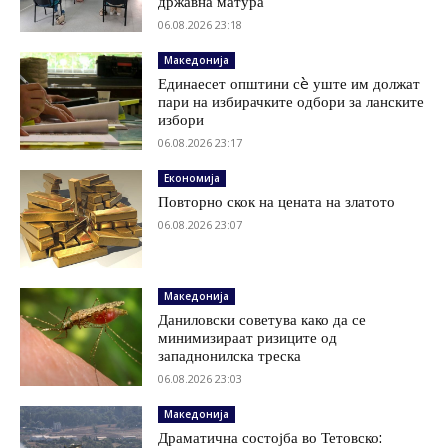
државна матура
06.08.2026 23:18
Македонија
Единаесет општини сè уште им должат
пари на избирачките одбори за ланските
избори
06.08.2026 23:17
Економија
Повторно скок на цената на златото
06.08.2026 23:07
Македонија
Даниловски советува како да се
минимизираат ризиците од
западнонилска треска
06.08.2026 23:03
Македонија
Драматична состојба во Тетовско: