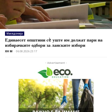
Македонија
Единаесет општини сè уште им должат пари на
избирачките одбори за ланските избори
XH M
-
06.08.2026 23:17
- Advertisement -