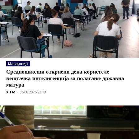
Македонија
Средношколци откриени дека користеле
вештачка интелигенција за полагање државна
матура
XH M
-
06.08.2026 23:18