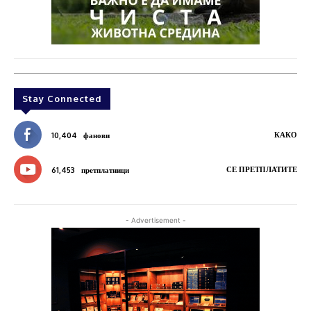
Stay Connected
КАКО
10,404
фанови
СЕ ПРЕТПЛАТИТЕ
61,453
претплатници
- Advertisement -