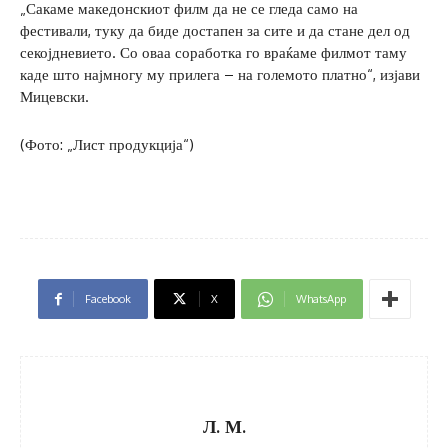
„Сакаме македонскиот филм да не се гледа само на
фестивали, туку да биде достапен за сите и да стане дел од
секојдневието. Со оваа соработка го враќаме филмот таму
каде што најмногу му прилега – на големото платно“, изјави
Мицевски.
(Фото: „Лист продукција“)
Facebook
X
WhatsApp
Л. М.