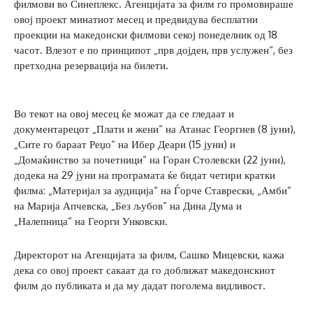
филмови во Синеплекс. Агенцијата за филм го промовираше
овој проект минатиот месец и предвидува бесплатни
проекции на македонски филмови секој понеделник од 18
часот. Влезот е по принципот „прв дојден, прв услужен“, без
претходна резервација на билети.
Во текот на овој месец ќе можат да се гледаат и
документарецот „Плати и жени“ на Атанас Георгиев (8 јуни),
„Сите го бараат Реџо“ на Ибер Деари (15 јуни) и
„Домаќинство за почетници“ на Горан Столевски (22 јуни),
додека на 29 јуни на програмата ќе бидат четири кратки
филма: „Материјал за аудиција“ на Ѓорче Ставрески, „Амби“
на Марија Апчевска, „Без љубов“ на Дина Дума и
„Налепница“ на Георги Унковски.
Директорот на Агенцијата за филм, Сашко Мицевски, кажа
дека со овој проект сакаат да го доближат македонскиот
филм до публиката и да му дадат поголема видливост.