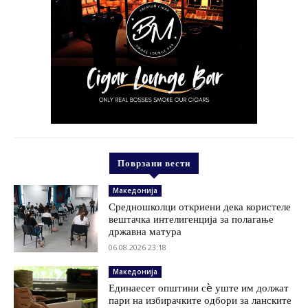
Поврзани вести
Македонија
Средношколци откриени дека користеле
вештачка интелигенција за полагање
државна матура
06.08.2026 23:18
Македонија
Единаесет општини сè уште им должат
пари на избирачките одбори за ланските