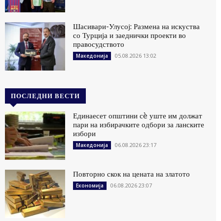
Шасивари-Улусој: Размена на искуства
со Турција и заеднички проекти во
правосудството
05.08.2026 13:02
Македонија
ПОСЛЕДНИ ВЕСТИ
Единаесет општини сè уште им должат
пари на избирачките одбори за ланските
избори
06.08.2026 23:17
Македонија
Повторно скок на цената на златото
06.08.2026 23:07
Економија