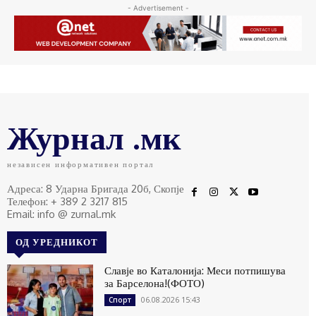
- Advertisement -
Журнал .мк
независен информативен портал
Адреса: 8 Ударна Бригада 20б, Скопје
Телефон: + 389 2 3217 815
Email: info @ zurnal.mk
ОД УРЕДНИКОТ
Славје во Каталонија: Меси потпишува
за Барселона!(ФОТО)
06.08.2026 15:43
Спорт