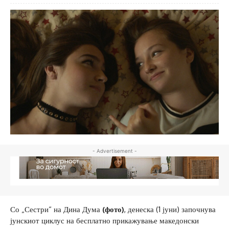
- Advertisement -
Со „Сестри“ на Дина Дума
(фото)
, денеска (1 јуни) започнува
јунскиот циклус на бесплатно прикажување македонски