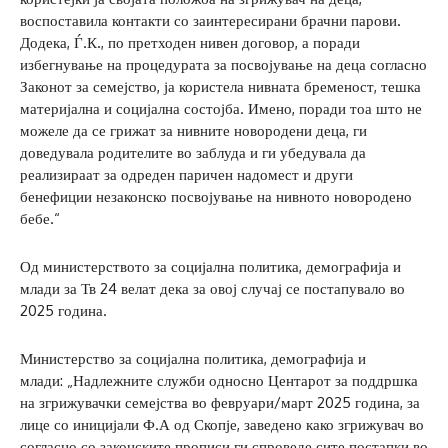
воспоставила контакти со заинтересирани брачни парови.
Додека, Ѓ.К., по претходен нивен договор, а поради
избегнување на процедурата за посвојување на деца согласно
Законот за семејство, ја користела нивната бременост, тешка
материјална и социјална состојба. Имено, поради тоа што не
можеле да се грижат за нивните новородени деца, ги
доведувала родителите во заблуда и ги убедувала да
реализираат за одреден паричен надомест и други
бенефиции незаконско посвојување на нивното новородено
бебе.“
Од министерството за социјална политика, демографија и
млади за Тв 24 велат дека за овој случај се постапувало во
2025 година.
Министерство за социјална политика, демографија и
млади: „Надлежните служби односно Центарот за поддршка
на згрижувачки семејства во февруари/март 2025 година, за
лице со иницијали Ф.А од Скопје, заведено како згрижувач во
согласно со законските прописи ги спроведе сите постапки во