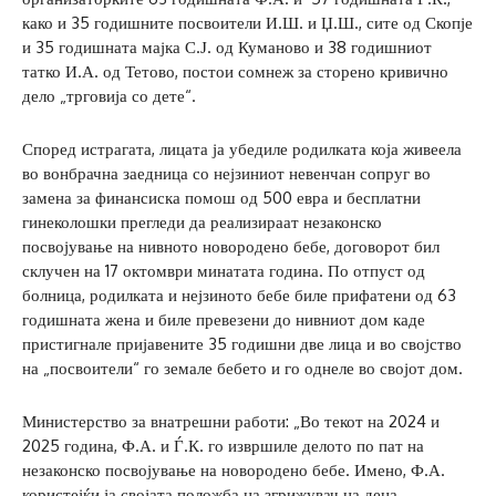
како и 35 годишните посвоители И.Ш. и Џ.Ш., сите од Скопје
и 35 годишната мајка С.Ј. од Куманово и 38 годишниот
татко И.А. од Тетово, постои сомнеж за сторено кривично
дело „трговија со дете“.
Според истрагата, лицата ја убедиле родилката која живеела
во вонбрачна заедница со нејзиниот невенчан сопруг во
замена за финансиска помош од 500 евра и бесплатни
гинеколошки прегледи да реализираат незаконско
посвојување на нивното новородено бебе, договорот бил
склучен на 17 октомври минатата година. По отпуст од
болница, родилката и нејзиното бебе биле прифатени од 63
годишната жена и биле превезени до нивниот дом каде
пристигнале пријавените 35 годишни две лица и во својство
на „посвоители“ го земале бебето и го однеле во својот дом.
Министерство за внатрешни работи: „Во текот на 2024 и
2025 година, Ф.А. и Ѓ.К. го извршиле делото по пат на
незаконско посвојување на новородено бебе. Имено, Ф.А.
користејќи ја својата положба на згрижувач на деца,