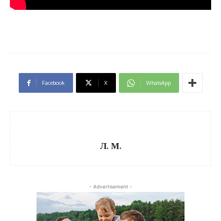
Facebook
X
WhatsApp
Л. М.
- Advertisement -