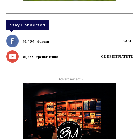
Stay Connected
КАКО
10,404
фанови
СЕ ПРЕТПЛАТИТЕ
61,453
претплатници
- Advertisement -