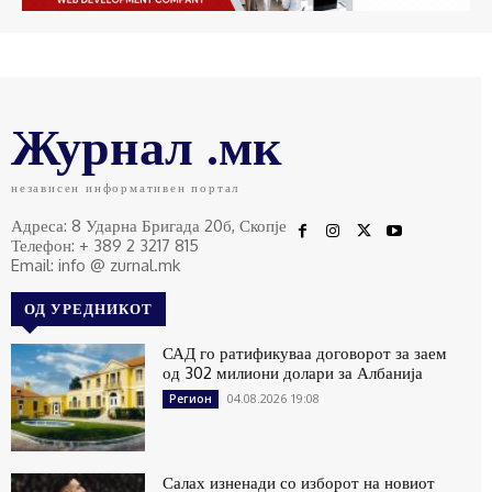
Журнал .мк
независен информативен портал
Адреса: 8 Ударна Бригада 20б, Скопје
Телефон: + 389 2 3217 815
Email: info @ zurnal.mk
ОД УРЕДНИКОТ
САД го ратификуваа договорот за заем
од 302 милиони долари за Албанија
04.08.2026 19:08
Регион
Салах изненади со изборот на новиот