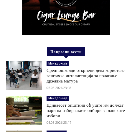
Поврзани вести
Македонија
Средношколци откриени дека користеле
вештачка интелигенција за полагање
државна матура
06.08.2026 23:18
Македонија
Единаесет општини сè уште им должат
пари на избирачките одбори за ланските
избори
06.08.2026 23:17