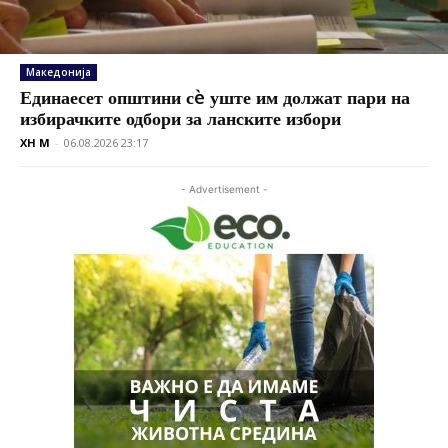
Македонија
Единаесет општини сè уште им должат пари на
избирачките одбори за ланските избори
XH M
-
06.08.2026 23:17
- Advertisement -