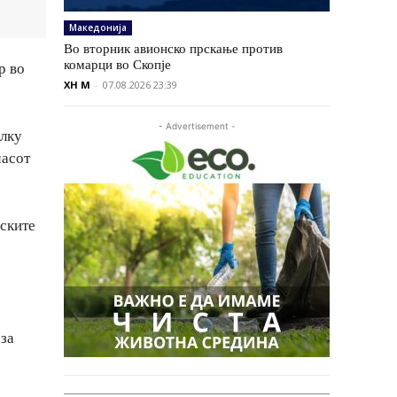
Македонија
Во вторник авионско прскање против
комарци во Скопје
р во
XH M
-
07.08.2026 23:39
- Advertisement -
олку
часот
рските
 за