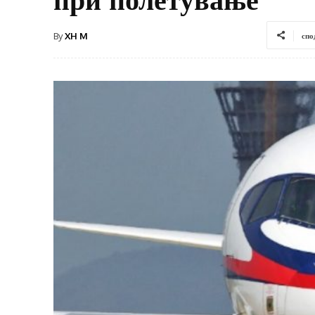
By
XH M
спо