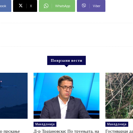
book
X
WhatsApp
Viber
Поврзани вести
Македонија
Македонија
ко прскање
Д-р Трајановски: По труењата, на
Гостиварци да