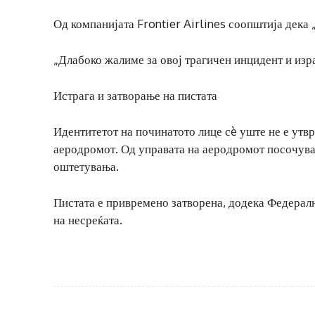
Од компанијата Frontier Airlines соопштија дека 
„Длабоко жалиме за овој трагичен инцидент и изра
Истрага и затворање на пистата
Идентитетот на починатото лице сè уште не е утврд
аеродромот. Од управата на аеродромот посочуваа
оштетувања.
Пистата е привремено затворена, додека Федералн
на несреќата.