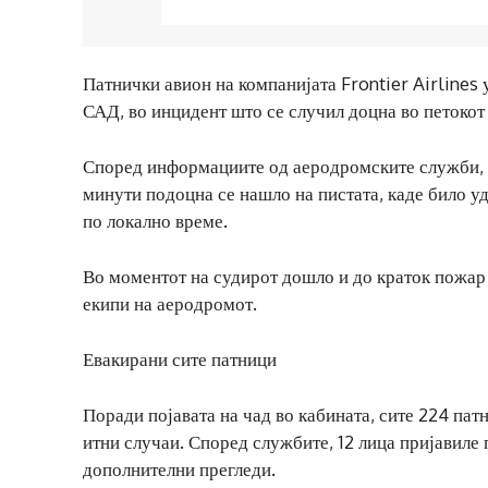
Патнички авион на компанијата Frontier Airline
САД, во инцидент што се случил доцна во петокот
Според информациите од аеродромските служби, л
минути подоцна се нашло на пистата, каде било уд
по локално време.
Во моментот на судирот дошло и до краток пожар 
екипи на аеродромот.
Евакирани сите патници
Поради појавата на чад во кабината, сите 224 пат
итни случаи. Според службите, 12 лица пријавиле
дополнителни прегледи.