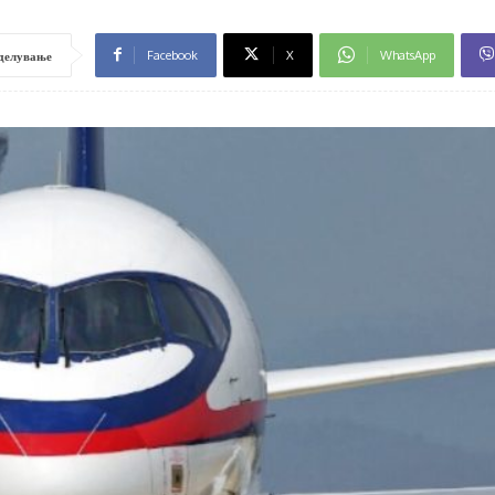
Facebook
X
WhatsApp
делување