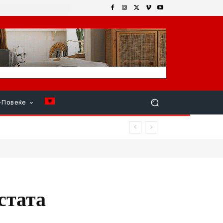
+Повеќе
 продолжи
стата