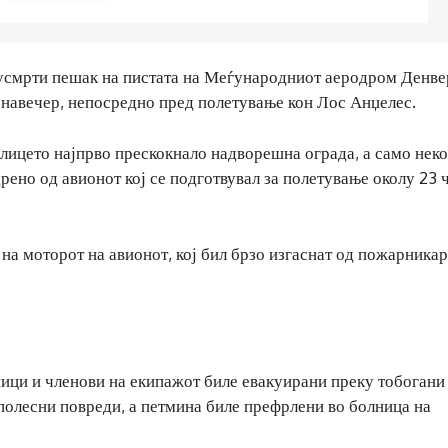
s усмрти пешак на пистата на Меѓународниот аеродром Денве
 навечер, непосредно пред полетување кон Лос Анџелес.
ицето најпрво прескокнало надворешна ограда, а само нек
рено од авионот кој се подготвувал за полетување околу 23 
на моторот на авионот, кој бил брзо изгаснат од пожарника
ници и членови на екипажот биле евакуирани преку тобогани
 полесни повреди, а петмина биле префрлени во болница на