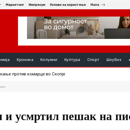
т
Маркетинг
Импресум
Услови за користење
Мапа
омија
Хроника
Колумни
Култура
Спорт
Шоубиз
ње против комарци во Скопје
ењата, на ред се хепатитите ако кризата со водата во Гостивар
вање
 и усмртил пешак на пи