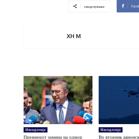
Face
споделување
XH M
Македонија
Македонија
Премиерот замина на одмор
Во вторник авионс