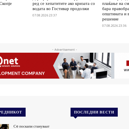
Скопје
ред се хепатитите ако кризата со
плаќање на см
водата во Гостивар продолжи
бара правобр
општината и 
07.08.2026 23:37
решение
07.08.2026 23:36
- Advertisement -
РЕДНИКОТ
ПОСЛЕДНИ ВЕСТИ
Сe поскапи стануваат