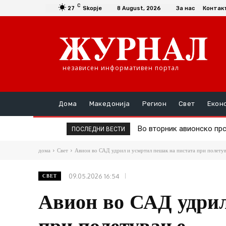
C
27
Skopje
8 August, 2026
За нас
Контак
независен информативен портал
Дома
Македонија
Регион
Свет
Екон
Во вторник авионско прска
Д-р Трајановски: По тру
ПОСЛЕДНИ ВЕСТИ
дома
Свет
Авион во САД удрил и усмртил пешак на пистата при полету
09.05.2026 16:54
СВЕТ
Авион во САД удрил
при полетување