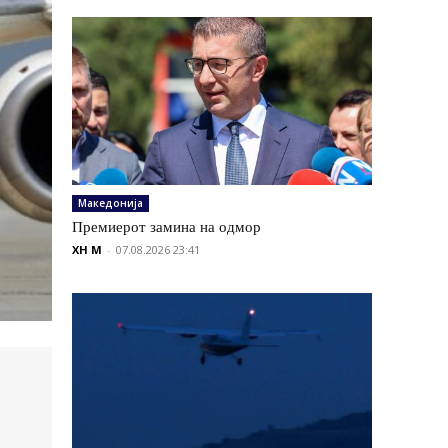
Македонија
Премиерот замина на одмор
XH M
-
07.08.2026 23:41