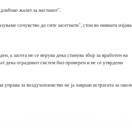
„длабоко жалат за настанот“.
зуваме сочувство до сите засегнати“, стои во нивната изјава
ен, а засега не се верува дека станува збор за вработен на
т дека оградниот систем бил проверен и не се утврдени
а управа за воздухопловство не ја заврши истрагата за окол