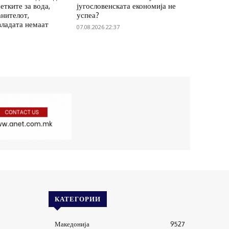
етките за вода,
југословенската економија не
анителот,
успеа?
владата немаат
07.08.2026 22:37
КАТЕГОРИИ
Македонија
9527