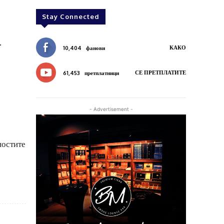
Stay Connected
.
КАКО
10,404
фанови
СЕ ПРЕТПЛАТИТЕ
61,453
претплатници
- Advertisement -
ностите