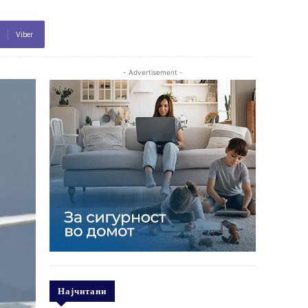
Viber
- Advertisement -
Најчитани