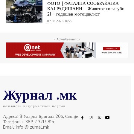
ФОТО | ФАТАЛНА СООБРАЌАЈКА
КАЈ РАДИШАНИ – Животот го загуби
21 – годишен мотоциклист
07.08.2026 16:29
- Advertisement -
Журнал .мк
независен информативен портал
Адреса: 8 Ударна Бригада 20б, Скопје
Телефон: + 389 2 3217 815
Email: info @ zurnal.mk