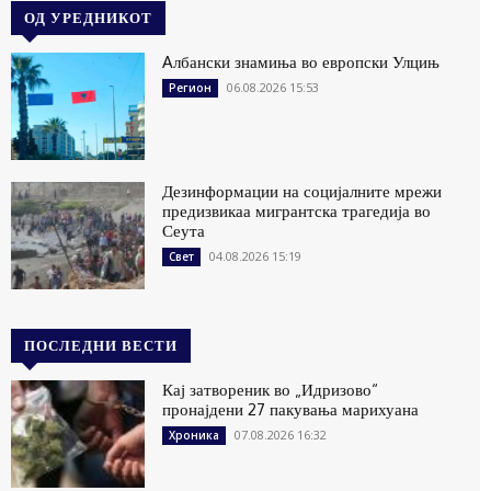
ОД УРЕДНИКОТ
Aлбански знамиња во европски Улцињ
06.08.2026 15:53
Регион
Дезинформации на социјалните мрежи
предизвикаа мигрантска трагедија во
Сеута
04.08.2026 15:19
Свет
ПОСЛЕДНИ ВЕСТИ
Кај затвореник во „Идризово“
пронајдени 27 пакувања марихуана
07.08.2026 16:32
Хроника