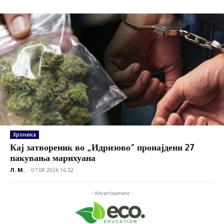
Хроника
Кај затвореник во „Идризово“ пронајдени 27
пакувања марихуана
Л. М.
-
07.08.2026 16:32
- Advertisement -