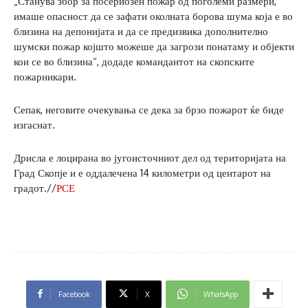
„Станува збор за посериозен пожар од поголеми размери,
имаше опасност да се зафати околната борова шума која е во
близина на депонијата и да се предизвика дополнително
шумски пожар којшто можеше да загрози понатаму и објекти
кои се во близина“, додаде командантот на скопските
пожарникари.
Сепак, неговите очекувања се дека за брзо пожарот ќе биде
изгаснат.
Дрисла е лоцирана во југоисточниот дел од територијата на
Град Скопје и е оддалечена 14 километри од центарот на
градот.//
РСЕ
Facebook
X
WhatsApp