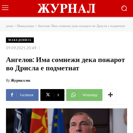
дома
Македонија
Ангелов: Има сомнежи дека пожарот во Дрисла е подметнат
МАКЕДОНИЈА
09.09.2025 20:49
Ангелов: Има сомнежи дека пожарот
во Дрисла е подметнат
By
Журнал.мк
Facebook
X
WhatsApp