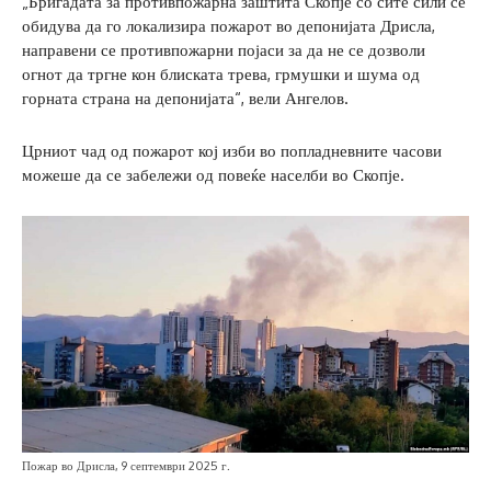
„Бригадата за противпожарна заштита Скопје со сите сили се
обидува да го локализира пожарот во депонијата Дрисла,
направени се противпожарни појаси за да не се дозволи
огнот да тргне кон блиската трева, грмушки и шума од
горната страна на депонијата“, вели Ангелов.
Црниот чад од пожарот кој изби во попладневните часови
можеше да се забележи од повеќе населби во Скопје.
Пожар во Дрисла, 9 септември 2025 г.