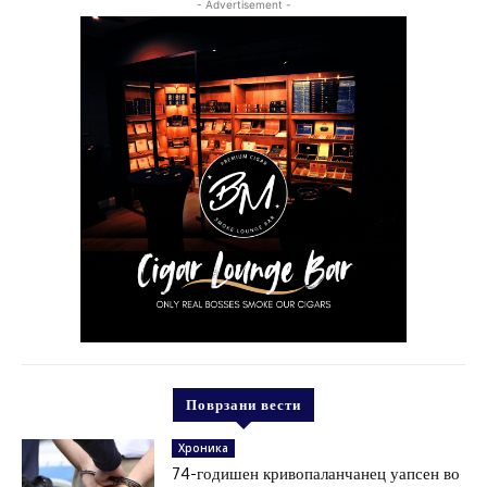
- Advertisement -
Поврзани вести
Хроника
74-годишен кривопаланчанец уапсен во