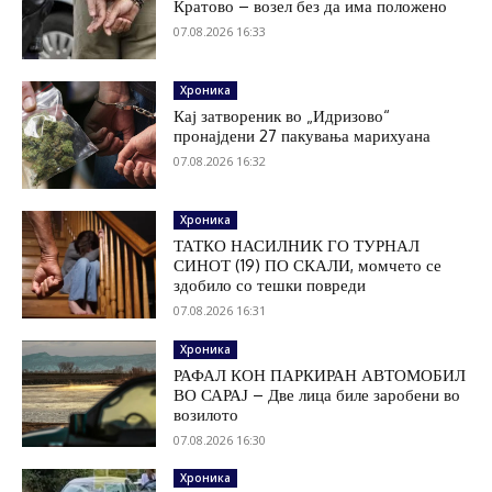
Кратово – возел без да има положено
07.08.2026 16:33
Хроника
Кај затвореник во „Идризово“
пронајдени 27 пакувања марихуана
07.08.2026 16:32
Хроника
ТАТКО НАСИЛНИК ГО ТУРНАЛ
СИНОТ (19) ПО СКАЛИ, момчето се
здобило со тешки повреди
07.08.2026 16:31
Хроника
РАФАЛ КОН ПАРКИРАН АВТОМОБИЛ
ВО САРАЈ – Две лица биле заробени во
возилото
07.08.2026 16:30
Хроника