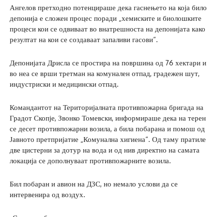
Ангелов претходно потенцираше дека гаснењето на која било
депонија е сложен процес поради „хемиските и биолошките
процеси кои се одвиваат во внатрешноста на депонијата како
резултат на кои се создаваат запаливи гасови“.
Депонијата Дрисла се простира на површина од 76 хектари и
во неа се врши третман на комунален отпад, градежен шут,
индустриски и медицински отпад.
Командантот на Територијалната противпожарна бригада на
Градот Скопје, Звонко Томевски, информираше дека на терен
се десет противпожарни возила, а била побарана и помош од
Јавното претпријатие „Комунална хигиена“. Од таму пратиле
две цистерни за дотур на вода и од нив директно на самата
локација се дополнуваат противпожарните возила.
Бил побаран и авион на ДЗС, но немало услови да се
интервенира од воздух.