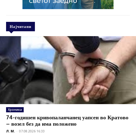
Најчитани
Хроника
74-годишен кривопаланчанец уапсен во Кратово
– возел без да има положено
Л. М.
-
07.08.2026 16:33