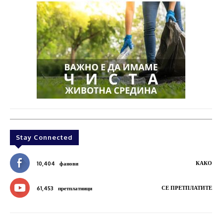
Stay Connected
КАКО
10,404
фанови
СЕ ПРЕТПЛАТИТЕ
61,453
претплатници