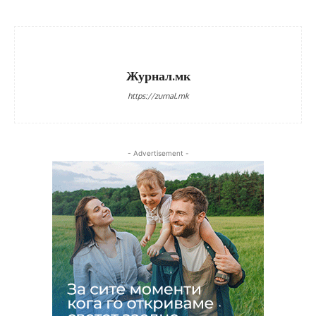
Журнал.мк
https://zurnal.mk
- Advertisement -