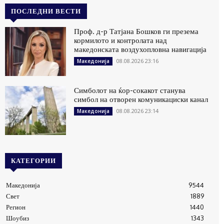
ПОСЛЕДНИ ВЕСТИ
Проф. д-р Татјана Бошков ги презема
кормилото и контролата над
македонската воздухопловна навигација
08.08.2026 23:16
Македонија
Симболот на ќор-сокакот станува
симбол на отворен комуникациски канал
08.08.2026 23:14
Македонија
КАТЕГОРИИ
Македонија
9544
Свет
1889
Регион
1440
Шоубиз
1343