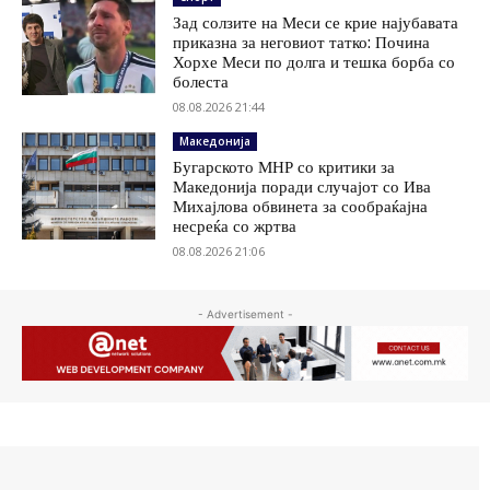
Зад солзите на Меси се крие најубавата
приказна за неговиот татко: Почина
Хорхе Меси по долга и тешка борба со
болеста
08.08.2026 21:44
Македонија
Бугарското МНР со критики за
Македонија поради случајот со Ива
Михајлова обвинета за сообраќајна
несреќа со жртва
08.08.2026 21:06
- Advertisement -