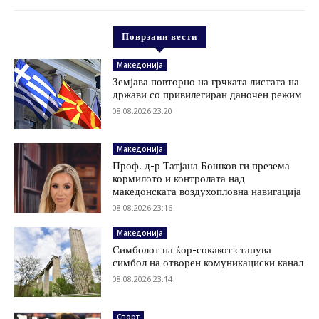
Поврзани вести
Македонија
Земјава повторно на грчката листата на
држави со привилегиран даночен режим
08.08.2026 23:20
Македонија
Проф. д-р Татјана Бошков ги презема
кормилото и контролата над
македонската воздухопловна навигација
08.08.2026 23:16
Македонија
Симболот на ќор-сокакот станува
симбол на отворен комуникациски канал
08.08.2026 23:14
Спорт