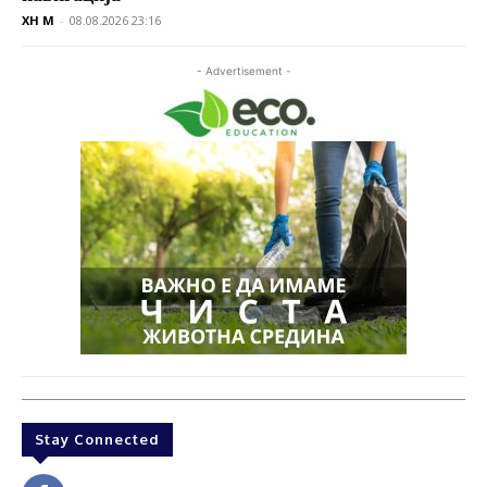
XH M
-
08.08.2026 23:16
- Advertisement -
Stay Connected