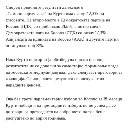
Според првичните резултати движењето
„Самоопределување“ на Курти има околу 42,3% од
гласовите. На второ место е Демократската партија на
Косово (ПДК) со приближно 21,6%, а потоа следи
Демократската лига на Косово (ЛДК) со околу 17,3%.
Алијансата за иднината на Косово (ААК) и другите партии
остануваат под 8%.
Иако Курти повторно ја обезбедува првата позиција,
резултатите не се доволни за самостојно формирање влада,
па косовските медиуми јавуваат дека следуваат преговори за
коалиција. Официјалните резултати се очекуваат во
наредните денови.
Ова беа трети парламентарни избори во Косово за 18 месеци.
Курти победи и на претходните избори, но не успеа да се
договори за претседател на собранието па тоа беше
распуштено во април годинава.