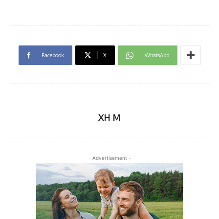
Facebook
X
WhatsApp
XH M
- Advertisement -