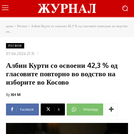
дома
Регион
Албин Курти со освоени 42,3 % од гласовите повторно во водство
на...
РЕГИОН
07.06.2026 21:31
Албин Курти со освоени 42,3 % од
гласовите повторно во водство на
изборите во Косово
By
XH M
Facebook
X
WhatsApp