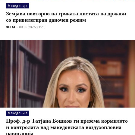
Македонија
Земјава повторно на грчката листата на држави
со привилегиран даночен режим
XH M
-
08.08.2026 23:20
Македонија
Проф. д-р Татјана Бошков ги презема кормилото
и контролата над македонската воздухопловна
навигација