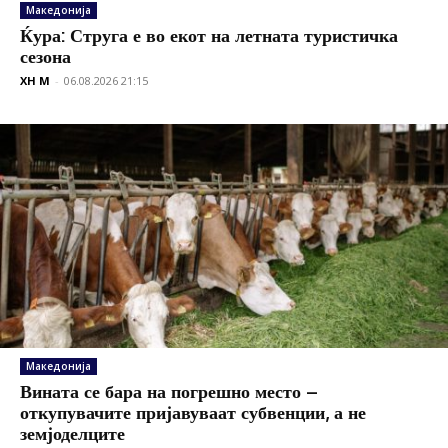
Македонија
Ќура: Струга е во екот на летната туристичка
сезона
XH M
-
06.08.2026 21:15
Македонија
Вината се бара на погрешно место –
откупувачите пријавуваат субвенции, а не
земјоделците