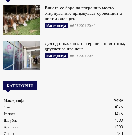
Вината се бара на погрешно место –
откупувачите пријавуваат субвенции, а
не земјоделците
06.08.2026 20:41
Македонија
Дел од онколошката терапија пристигна,
другиот за два дена
06.08.2026 20:40
Македонија
КАТЕГОРИИ
Македонија
9489
Свет
1876
Регион
1426
Шоубиз
1333
Хроника
1303
Спорт
1211