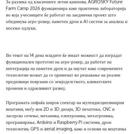
За разлика од класичните летни кампови, AGROSKY Future
Farm Camp 2026 функционира како практична лабораторија
во која учесниците ќе работат на заеднички проект што
обединува агро-ровер, паметен дрон и AI систем за анализа и
носење одлуки.
Во текот на 14 дена младите ќе имаат можност да изградат
функционален прототип на агро-ровер, да работат на
интеграција на паметен дрон и да научат како современите
технологии можат да се применат во решавање на реални
предизвици поврзани со земјоделството, климатските
промени и одржливиот развој.
Програмата опфаќа широк спектар на мултидисциплинарни
вештини, меѓу кои 2D и 3D дизајн, 3D печатење, CNC и
ласерско сечење, механика, електроника, мехатроника,
програмирање, Arduino и Raspberry Pi системи, дрон
технологии, GPS и aerial imaging, како и основи на вештачка