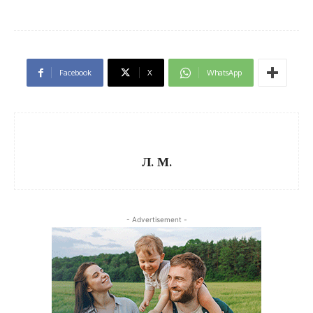
Facebook
X
WhatsApp
Л. М.
- Advertisement -