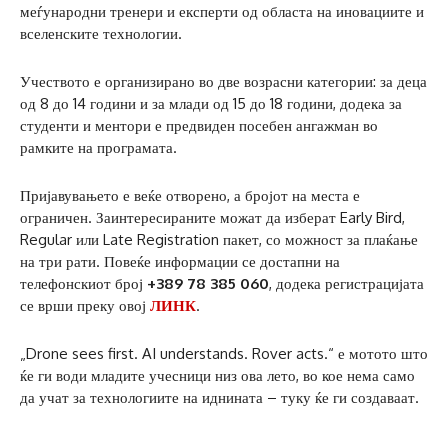
меѓународни тренери и експерти од областа на иновациите и
вселенските технологии.
Учеството е организирано во две возрасни категории: за деца
од 8 до 14 години и за млади од 15 до 18 години, додека за
студенти и ментори е предвиден посебен ангажман во
рамките на програмата.
Пријавувањето е веќе отворено, а бројот на места е
ограничен. Заинтересираните можат да изберат Early Bird,
Regular или Late Registration пакет, со можност за плаќање
на три рати. Повеќе информации се достапни на
телефонскиот број
+389 78 385 060
, додека регистрацијата
се врши преку овој
ЛИНК
.
„Drone sees first. AI understands. Rover acts.“ е мотото што
ќе ги води младите учесници низ ова лето, во кое нема само
да учат за технологиите на иднината – туку ќе ги создаваат.