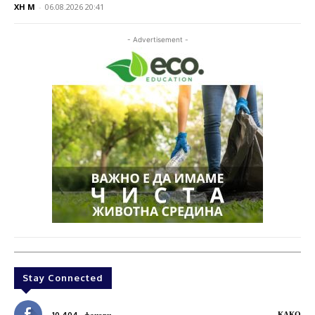
XH M
-
06.08.2026 20:41
- Advertisement -
Stay Connected
КАКО