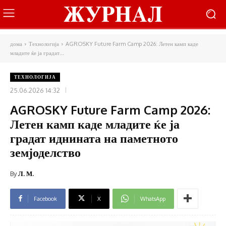
дома
Технологија
AGROSKY Future Farm Camp 2026: Летен камп каде
младите ќе ја градат...
ТЕХНОЛОГИЈА
25.06.2026 14:32
AGROSKY Future Farm Camp 2026:
Летен камп каде младите ќе ја
градат иднината на паметното
земјоделство
By
Л. М.
Facebook
X
WhatsApp