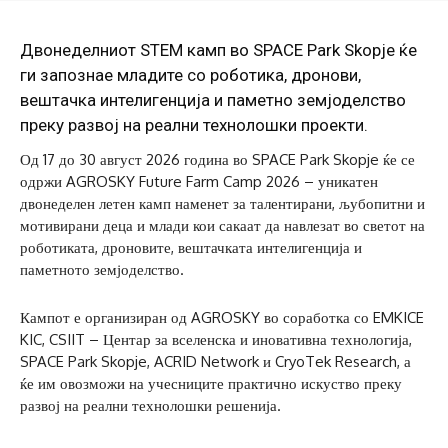
Двонеделниот STEM камп во SPACE Park Skopje ќе
ги запознае младите со роботика, дронови,
вештачка интелигенција и паметно земјоделство
преку развој на реални технолошки проекти.
Од 17 до 30 август 2026 година во SPACE Park Skopje ќе се
одржи AGROSKY Future Farm Camp 2026 – уникатен
двонеделен летен камп наменет за талентирани, љубопитни и
мотивирани деца и млади кои сакаат да навлезат во светот на
роботиката, дроновите, вештачката интелигенција и
паметното земјоделство.
Кампот е организиран од AGROSKY во соработка со EMKICE
KIC, CSIIT – Центар за вселенска и иновативна технологија,
SPACE Park Skopje, ACRID Network и CryoTek Research, а
ќе им овозможи на учесниците практично искуство преку
развој на реални технолошки решенија.