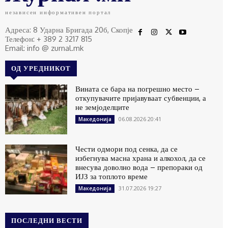
независен информативен портал
Адреса: 8 Ударна Бригада 20б, Скопје
Телефон: + 389 2 3217 815
Email: info @ zurnal.mk
ОД УРЕДНИКОТ
Вината се бара на погрешно место –
откупувачите пријавуваат субвенции, а
не земјоделците
06.08.2026 20:41
Македонија
Чести одмори под сенка, да се
избегнува масна храна и алкохол, да се
внесува доволно вода – препораки од
ИЈЗ за топлото време
31.07.2026 19:27
Македонија
ПОСЛЕДНИ ВЕСТИ