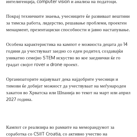
интелигенција, computer vision и анализа на податоци.
Покрај техничките знаења, учесниците ќе развиваат вештини
за тимска работа, лидерство, решавање проблеми, проектен
менаџмент, презентациски способности и јавно настапување.
Особена карактеристика на кампот е можноста децата до 14
години да учествуваат заедно со еден родител, создавајќи
уникатно семејно STEM искуство во кое заеднички ќе го
градат својот rover и drone проект.
Организаторите најавуваат дека најдобрите учесници и
тимови ќе добијат можност да учествуваат на меѓународен
хакатон во Хрватска или Шпанија во текот на март или април
2027 година.
Кампот се реализира во рамките на меморандумот за
соработка со CSIIT Croatia, со активно учество на