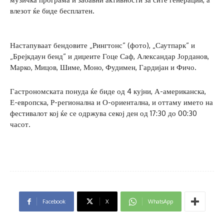
влезот ќе биде бесплатен.
Настапуваат бендовите „Рингтонс“ (фото), „Саутпарк“ и
„Брејкдаун бенд“ и диџеите Гоце Саф, Александар Јорданов,
Марко, Мицов, Шиме, Моно, Фудимен, Гардијан и Фичо.
Гастрономската понуда ќе биде од 4 кујни, А-американска,
Е-европска, Р-регионална и О-ориентална, и оттаму името на
фестивалот кој ќе се одржува секој ден од 17:30 до 00:30
часот.
Facebook
X
WhatsApp