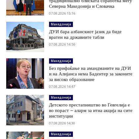
традиционално блиската соработка меѓу
Северна Македонија и Словачка
07.08.2026 15:16
Македонија
ДУИ бара албанскиот јазик да биде
вратен на државните табли
07.08.2026 14:56
Македонија
Без прифаќање на амандманите на ДУИ
и на Алијанса нема Бадентер за законите
за високо образование
07.08.2026 14:47
Македонија
Детското престапништво во Гевгелија е
во пораст – аларм за итна акција на сите
институции
07.08.2026 14:30
Македонија