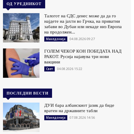
ОД УРЕДНИКОТ
Талогот на СДС денес може да да го
најдете на јахти во Грчка, на приватни
забави во Дубаи или некаде низ Европа
на продолжен...
04.08.2026 09:27
Македонија
ГОЛЕМ ЧЕКОР КОН ПОБЕДАТА НАД
РАКОТ: Русија најавува три нови
вакцини
04.08.2026 15:22
Свет
ПОСЛЕДНИ ВЕСТИ
ДУИ бара албанскиот јазик да биде
вратен на државните табли
07.08.2026 14:56
Македонија