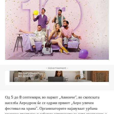
- Advertisement -
Од 5 до 8 септември, во паркот „Авионче“, во скопската
населба Аеродром ќе се одржи првиот „Аеро уличен
фестивал на храна“. Организаторите најавуваат урбана
музичка програма и забавни активности за сите генерации, а