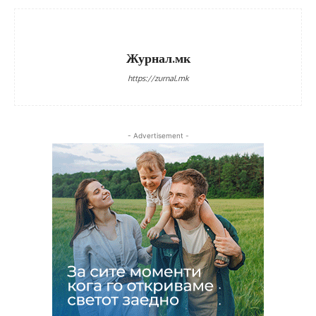
Журнал.мк
https://zurnal.mk
- Advertisement -