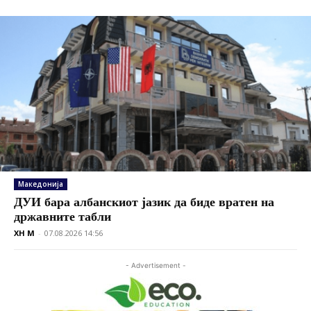
Македонија
ДУИ бара албанскиот јазик да биде вратен на
државните табли
XH M
-
07.08.2026 14:56
- Advertisement -