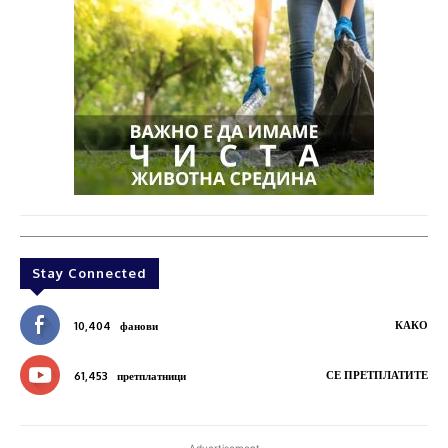
Stay Connected
КАКО
10,404
фанови
СЕ ПРЕТПЛАТИТЕ
61,453
претплатници