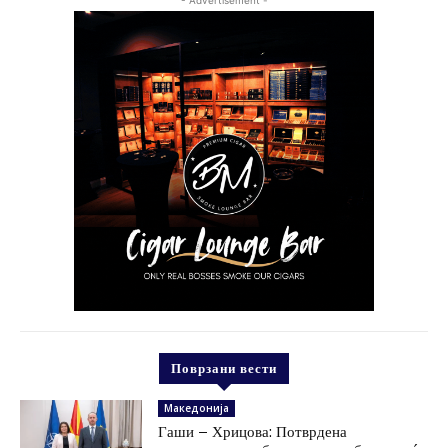
- Advertisement -
Поврзани вести
Македонија
Гаши – Хрицова: Потврдена