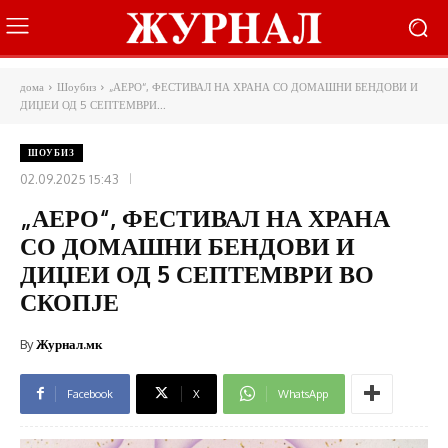
дома
Шоубиз
„АЕРО“, ФЕСТИВАЛ НА ХРАНА СО ДОМАШНИ БЕНДОВИ И
ДИЏЕИ ОД 5 СЕПТЕМВРИ...
ШОУБИЗ
02.09.2025 15:43
„АЕРО“, ФЕСТИВАЛ НА ХРАНА
СО ДОМАШНИ БЕНДОВИ И
ДИЏЕИ ОД 5 СЕПТЕМВРИ ВО
СКОПЈЕ
By
Журнал.мк
Facebook
X
WhatsApp