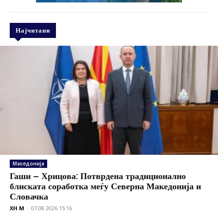
Најчитани
Македонија
Гаши – Хрицова: Потврдена традиционално
блиската соработка меѓу Северна Македонија и
Словачка
XH M
-
07.08.2026 15:16