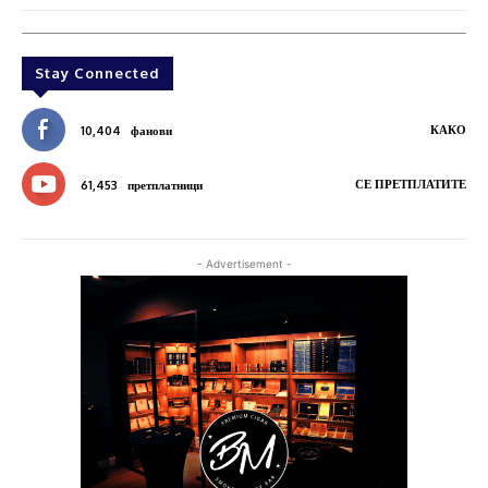
Stay Connected
КАКО
10,404
фанови
СЕ ПРЕТПЛАТИТЕ
61,453
претплатници
- Advertisement -