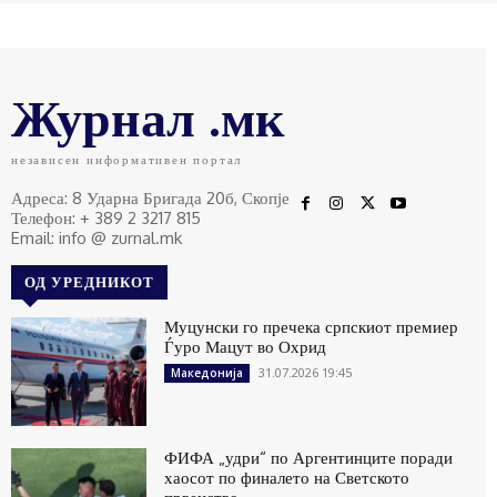
Журнал .мк
независен информативен портал
Адреса: 8 Ударна Бригада 20б, Скопје
Телефон: + 389 2 3217 815
Email: info @ zurnal.mk
ОД УРЕДНИКОТ
Муцунски го пречека српскиот премиер
Ѓуро Мацут во Охрид
31.07.2026 19:45
Македонија
ФИФА „удри“ по Аргентинците поради
хаосот по финалето на Светското