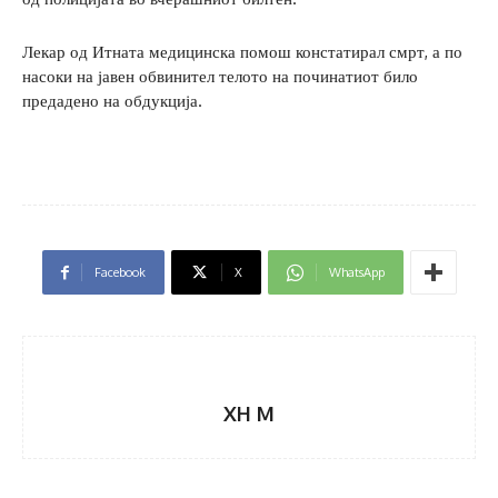
Лекар од Итната медицинска помош констатирал смрт, а по
насоки на јавен обвинител телото на починатиот било
предадено на обдукција.
Facebook
X
WhatsApp
XH M