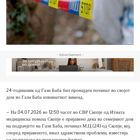
- Advertisement -
24-годишник од Гази Баба бил пронајден починат во својот
дом во Гази Баба изминатиот викенд.
– На 04.07.2026 во 12:50 часот во СВР Скопје од Итната
медицинска помош Скопје е пријавено дека во семејниот дом
на подрачјето на Гази Баба, починал М.Ц.(24) од Скопје, кој,
според пријавеното, имал здравствени проблеми, известија
од полицијата во вчерашниот билтен.