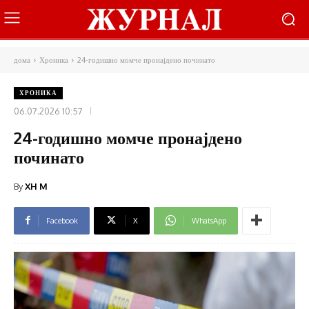
дома
Хроника
24-годишно момче пронајдено починато
ХРОНИКА
06.07.2026 10:57
24-годишно момче пронајдено
починато
By
XH M
Facebook
X
WhatsApp