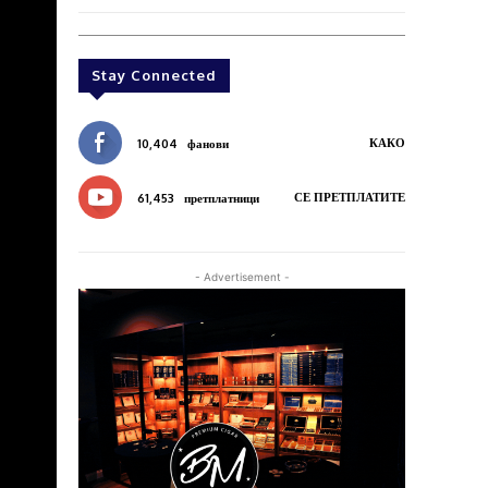
Stay Connected
КАКО
10,404
фанови
СЕ ПРЕТПЛАТИТЕ
61,453
претплатници
- Advertisement -