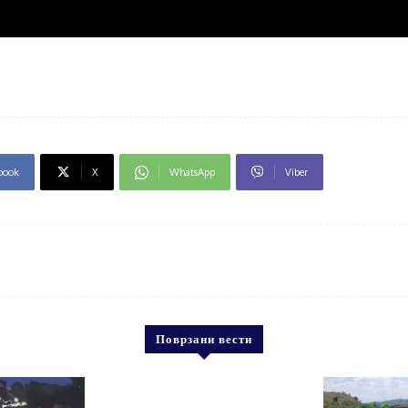
book
X
WhatsApp
Viber
Поврзани вести