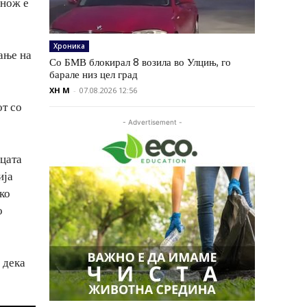
 нож е
Хроника
ање на
Со БМВ блокирал 8 возила во Улцињ, го
барале низ цел град
XH M
-
07.08.2026 12:56
от со
- Advertisement -
ецата
ија
ко
о
 дека