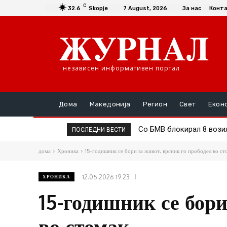
C
32.6
Skopje
7 August, 2026
За нас
Конт
независен информативен портал
Дома
Македонија
Регион
Свет
Екон
Со БМВ блокирал 8 возила 
Зголемена казната на 20
ПОСЛЕДНИ ВЕСТИ
дома
Хроника
15-годишник се бори за живот, врсник го прободел во ст
12.05.2026 19:23
ХРОНИКА
15-годишник се бори
во стомак