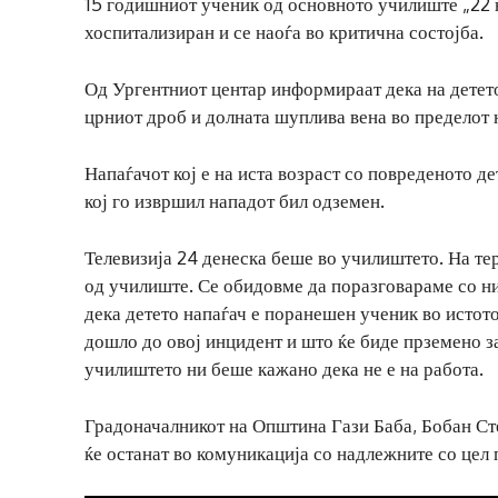
15 годишниот ученик од основното училиште „22 
хоспитализиран и се наоѓа во критична состојба.
Од Ургентниот центар информираат дека на детет
црниот дроб и долната шуплива вена во пределот 
Напаѓачот кој е на иста возраст со повреденото д
кој го извршил нападот бил одземен.
Телевизија 24 денеска беше во училиштето. На тер
од училиште. Се обидовме да поразговараме со ни
дека детето напаѓач е поранешен ученик во истото
дошло до овој инцидент и што ќе биде прземено за
училиштето ни беше кажано дека не е на работа.
Градоначалникот на Општина Гази Баба, Бобан Ст
ќе останат во комуникација со надлежните со цел 