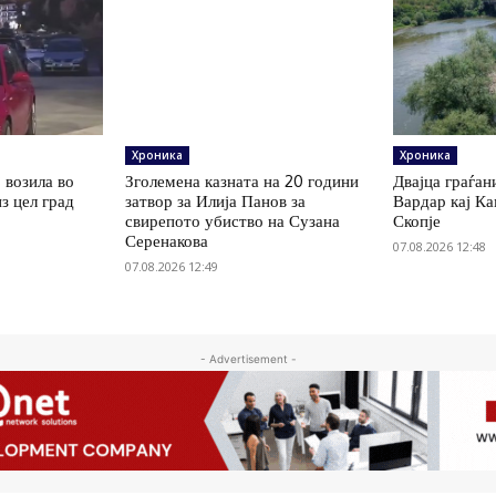
Хроника
Хроника
 возила во
Зголемена казната на 20 години
Двајца граѓан
з цел град
затвор за Илија Панов за
Вардар кај К
свирепото убиство на Сузана
Скопје
Серенакова
07.08.2026 12:48
07.08.2026 12:49
- Advertisement -