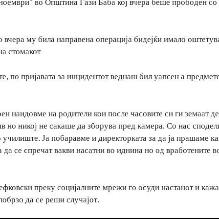
ноември“ во Општина Гази Баба кој вчера беше прободен со
о вчера му била направена операција бидејќи имало оштетув
на стомакот
ете, по пријавата за инцидентот веднаш бил уапсен а предмет
ен наидовме на родители кои после часовите си ги земаат д
в но никој не сакаше да зборува пред камера. Со нас сподел
 училиште. Ја побаравме и директорката за да ја прашаме ка
 да се спречат вакви насатни во иднина но од вработените в
ефковски преку социјалните мрежи го осуди настанот и кажа
побрзо да се реши случајот.