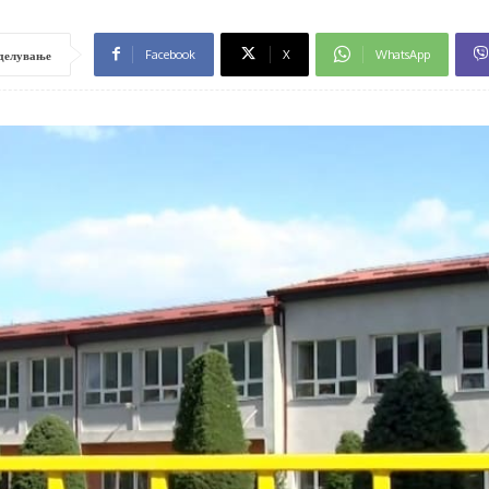
Facebook
X
WhatsApp
делување