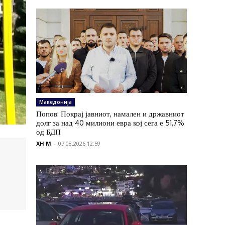
Македонија
Попов: Покрај јавниот, намален и државниот
долг за над 40 милиони евра кој сега е 51,7%
од БДП
XH M
-
07.08.2026 12:59