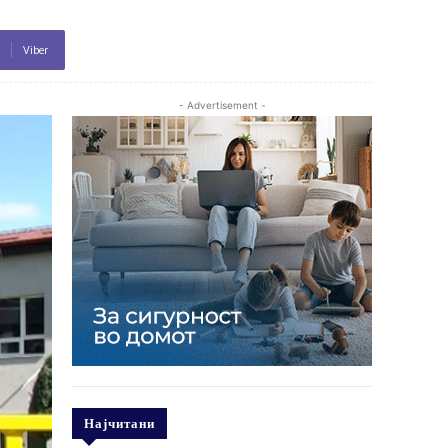
Viber
- Advertisement -
Најчитани