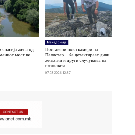
Македонија
и спасија жена од
Поставени нови камери на
амениот мост во
Пелистер – ќе детектираат диви
животни и други случувања на
планината
07.08.2026 12:37