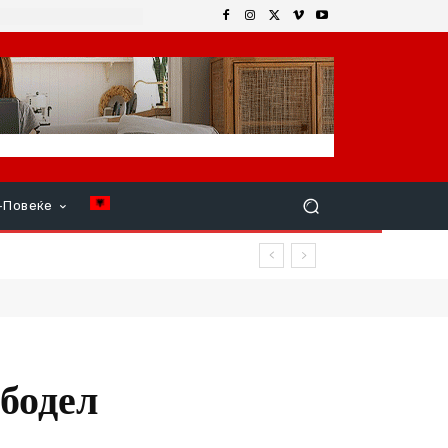
+Повеќе
а Серенакова
ободел