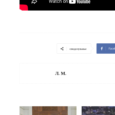
Face
споделување
Л. М.