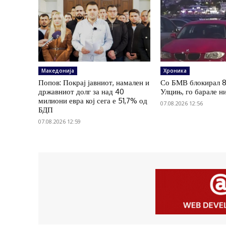
Македонија
Хроника
Попов: Покрај јавниот, намален и
Со БМВ блокирал 8
државниот долг за над 40
Улцињ, го барале ни
милиони евра кој сега е 51,7% од
07.08.2026 12:56
БДП
07.08.2026 12:59