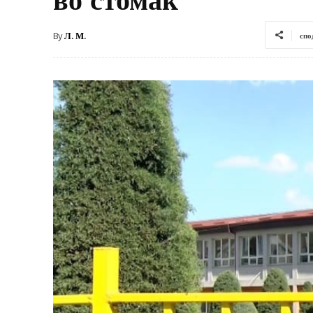
By
Л. М.
спо