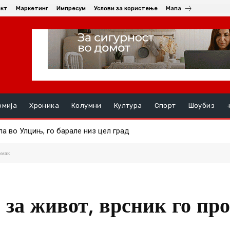
акт
Маркетинг
Импресум
Услови за користење
Мапа
омија
Хроника
Колумни
Култура
Спорт
Шоубиз
во Улцињ, го барале низ цел град
 години затвор за Илија Панов за свирепото убиство на Сузан
омак
 за живот, врсник го пр