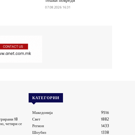
тешки повреди
07.08.2026 16:31
КАТЕГОРИИ
Македонија
9516
трирани 18
Свет
1882
о, четири се
Регион
1433
Шоубиз
1338