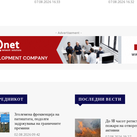
07.08.2026 16:33
07.08.2026 16:32
- Advertisement -
РЕДНИКОТ
ПОСЛЕДНИ ВЕСТИ
Зголемена фреквенција на
патиштата, подолги
До 18 часот регис
задржувања на граничните
пожари на отворен
премини
активни
02.08.2026 09:42
07.08.2026 19:27