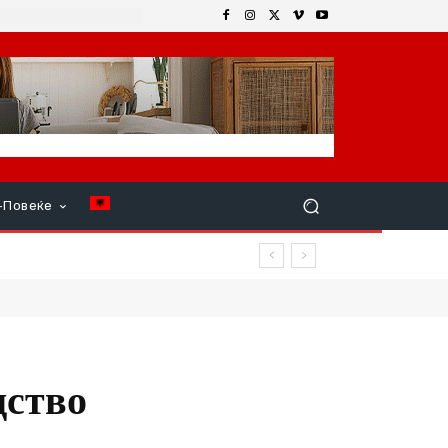
+Повеќе
дство