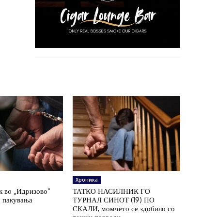
Хроника
к во „Идризово“
ТАТКО НАСИЛНИК ГО
7 пакувања
ТУРНАЛ СИНОТ (19) ПО
СКАЛИ, момчето се здобило со