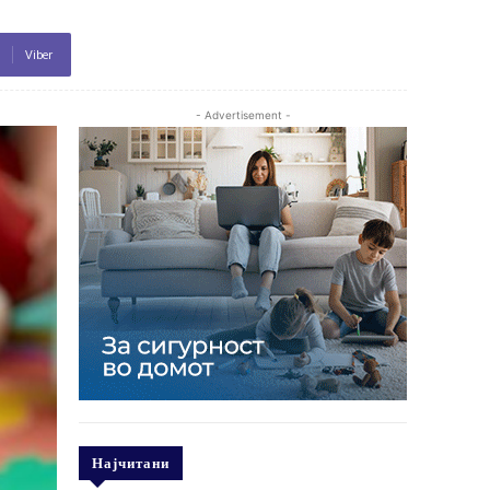
Viber
- Advertisement -
Најчитани