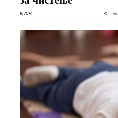
By
Л. М.
спо