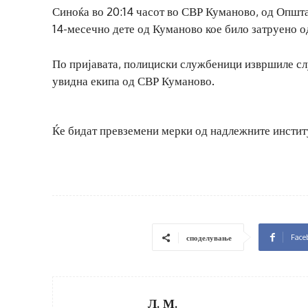
Синоќа во 20:14 часот во СВР Куманово, од Општа
14-месечно дете од Куманово кое било затруено од
По пријавата, полициски службеници извршиле слу
увидна екипа од СВР Куманово.
Ќе бидат превземени мерки од надлежните инстит
Face
споделување
Л. М.