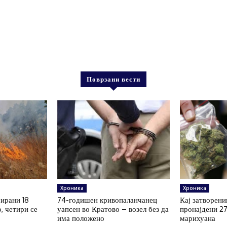
Поврзани вести
Хроника
Хроника
рирани 18
74-годишен кривопаланчанец
Кај затворени
, четири се
уапсен во Кратово – возел без да
пронајдени 2
има положено
марихуана