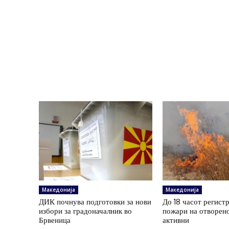
Македонија
Македонија
ДИК почнува подготовки за нови
До 18 часот регист
избори за градоначалник во
пожари на отворено
Брвеница
активни