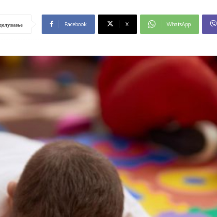
Facebook
X
WhatsApp
делување