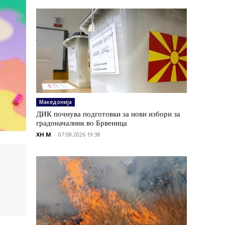
Македонија
ДИК почнува подготовки за нови избори за
градоначалник во Брвеница
XH M
-
07.08.2026 19:38