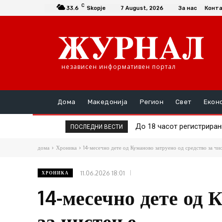
C
33.6
Skopje
7 August, 2026
За нас
Конт
независен информативен портал
Дома
Македонија
Регион
Свет
Екон
До 18 часот регистрирани 1
74-годишен кривопаланч
ПОСЛЕДНИ ВЕСТИ
дома
Хроника
14-месечно дете од Куманово затруено од средство за чи
11.06.2026 18:01
ХРОНИКА
14-месечно дете од 
за чистење