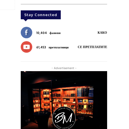
Stay Connected
КАКО
10,404
фанови
СЕ ПРЕТПЛАТИТЕ
61,453
претплатници
- Advertisement -