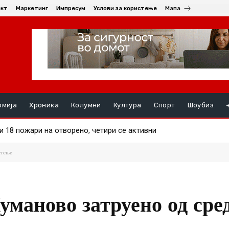
акт
Маркетинг
Импресум
Услови за користење
Мапа
омија
Хроника
Колумни
Култура
Спорт
Шоубиз
8 пожари на отворено, четири се активни
анец уапсен во Кратово – возел без да има положено
стење
Куманово затруено од сре