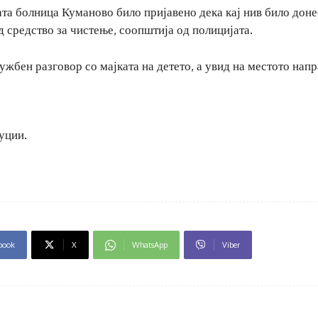
та болница Куманово било пријавено дека кај нив било дон
 средство за чистење, соопштија од полицијата.
жбен разговор со мајката на детето, а увид на местото нап
уции.
book
X
WhatsApp
Viber