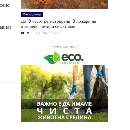
есено
Македонија
До 18 часот регистрирани 18 пожари на
отворено, четири се активни
равила
XH M
-
07.08.2026 19:27
- Advertisement -