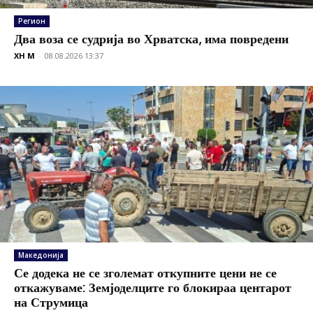
Регион
Два воза се судрија во Хрватска, има повредени
XH M
-
08.08.2026 13:37
Македонија
Се додека не се зголемат откупните цени не се
откажуваме: Земјоделците го блокираа центарот
на Струмица