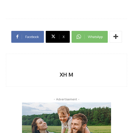
Facebook
X
WhatsApp
XH M
- Advertisement -