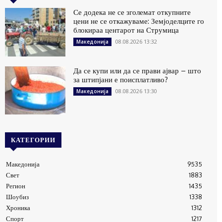
Се додека не се зголемат откупните
цени не се откажуваме: Земјоделците го
блокираа центарот на Струмица
08.08.2026 13:32
Македонија
Да се купи или да се прави ајвар – што
за штипјани е поисплатливо?
08.08.2026 13:30
Македонија
КАТЕГОРИИ
Македонија
9535
Свет
1883
Регион
1435
Шоубиз
1338
Хроника
1312
Спорт
1217