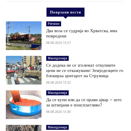
Поврзани вести
Регион
Два воза се судрија во Хрватска, има
повредени
08.08.2026 13:37
Македонија
Се додека не се зголемат откупните
цени не се откажуваме: Земјоделците го
блокираа центарот на Струмица
08.08.2026 13:32
Македонија
Да се купи или да се прави ајвар – што
за штипјани е поисплатливо?
08.08.2026 13:30
Македонија