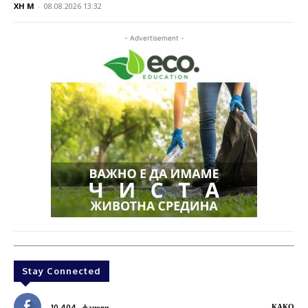
XH M
-
08.08.2026 13:32
- Advertisement -
Stay Connected
КАКО
10,404
фанови