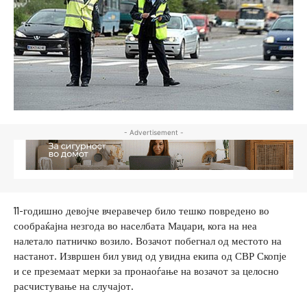
- Advertisement -
11-годишно девојче вчеравечер било тешко повредено во
сообраќајна незгода во населбата Маџари, кога на неа
налетало патничко возило. Возачот побегнал од местото на
настанот. Извршен бил увид од увидна екипа од СВР Скопје
и се преземаат мерки за пронаоѓање на возачот за целосно
расчистување на случајот.