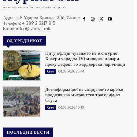
независен информативен портал
Адреса: 8 Ударна Бригада 20б, Скопје
Телефон: + 389 2 3217 815
Email: info @ zurnal.mk
ОД УРЕДНИКОТ
Ниту офлајн чувањето не е сигурно:
Хакери украдоа 130 милиони долари
преку дефект во хардверски паричници
04.08.2026 20:44
Свет
Дезинформации на социјалните мрежи
предизвикаа мигрантска трагедија во
Сеута
04.08.2026 15:19
Свет
ПОСЛЕДНИ ВЕСТИ