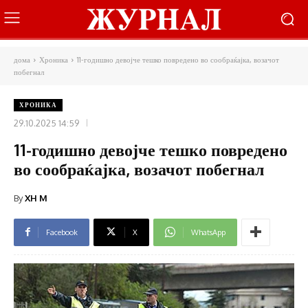
дома
Хроника
11-годишно девојче тешко повредено во сообраќајка, возачот
побегнал
ХРОНИКА
29.10.2025 14:59
11-годишно девојче тешко повредено
во сообраќајка, возачот побегнал
By
XH M
Facebook
X
WhatsApp