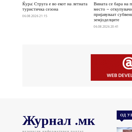
Ќура: Струга е во екот на летната
Вината се бара на 
туристичка сезона
место – откупувач
пријавуваат субвенц
06.08.2026 21:15
земјоделците
06.08.2026 20:41
Журнал .мк
ОД У
независен информативен портал