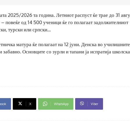
ата 2025/2026 та година. Летниот распуст ќе трае до 31 авгу
 – повеќе од 14 500 ученици ќе го полагаат задолжителниот
ски, турски или српски…
тничка матура ќе полагаат на 12 јуни. Денска во училишните
забавно. Основците со зурли и тапани ја испратија школска
book
X
WhatsApp
Viber