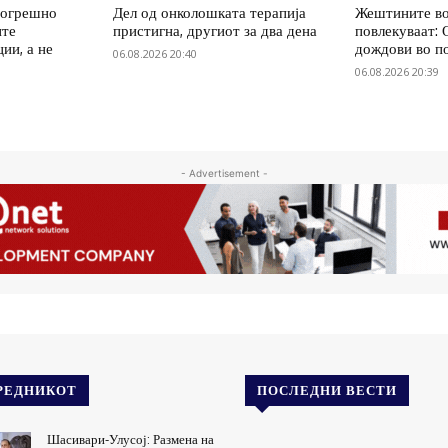
погрешно
Дел од онколошката терапија
Жештините во
ите
пристигна, другиот за два дена
повлекуваат:
ии, а не
дождови во п
06.08.2026 20:40
06.08.2026 20:39
- Advertisement -
РЕДНИКОТ
ПОСЛЕДНИ ВЕСТИ
Шасивари-Улусој: Размена на