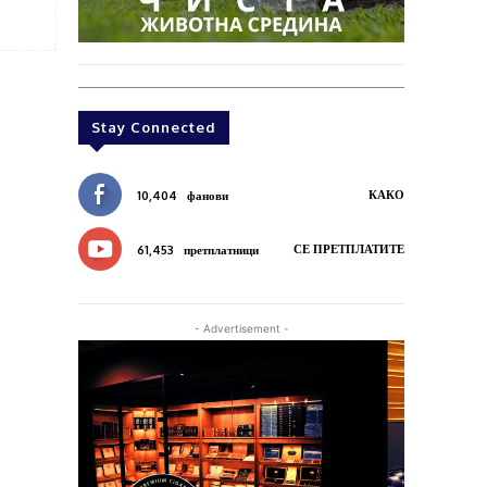
Stay Connected
КАКО
10,404
фанови
СЕ ПРЕТПЛАТИТЕ
61,453
претплатници
- Advertisement -