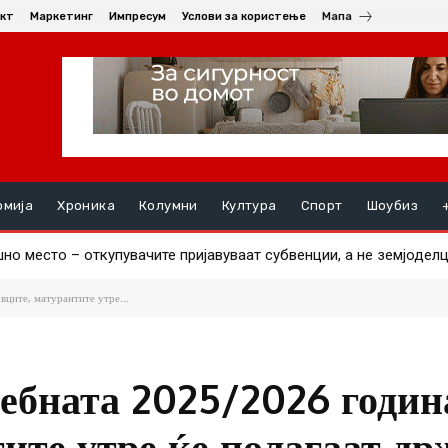
кт
Маркетинг
Импресум
Услови за користење
Мапа
омија
Хроника
Колумни
Култура
Спорт
Шоубиз
о место – откупувачите пријавуваат субвенции, а не земјоделци
апија пристигна, другиот за два дена
ците, матурантите утре...
чебната 2025/2026 годин
ите утре ќе полагаат д