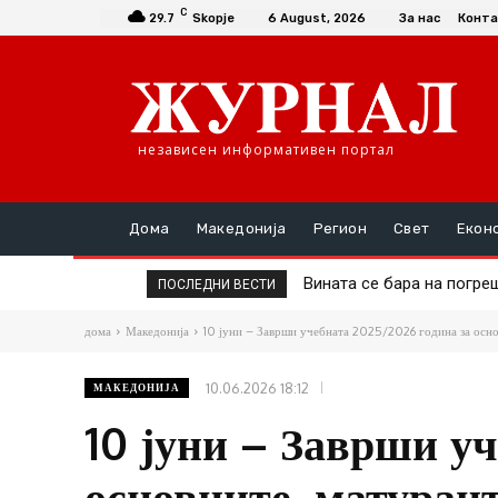
C
29.7
Skopje
6 August, 2026
За нас
Конта
независен информативен портал
Дома
Македонија
Регион
Свет
Екон
Вината се бара на погрешн
Дел од онколошката тер
ПОСЛЕДНИ ВЕСТИ
дома
Македонија
10 јуни – Заврши учебната 2025/2026 година за основ
10.06.2026 18:12
МАКЕДОНИЈА
10 јуни – Заврши у
основците, матурант