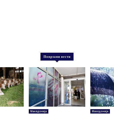
Поврзани вести
Македонија
Македонија