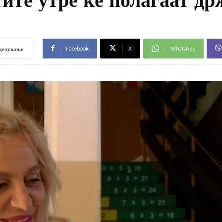
Facebook
X
WhatsApp
делување