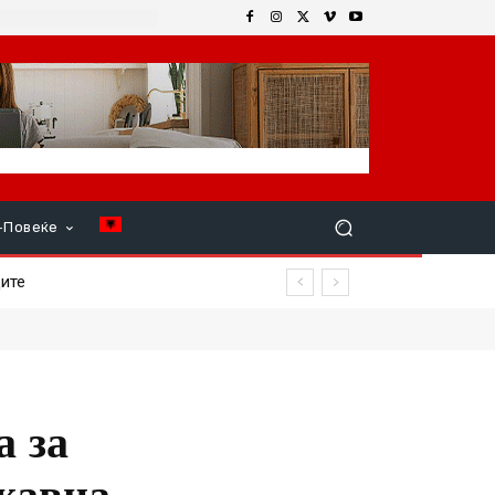
+Повеќе
те
а за
ржавна