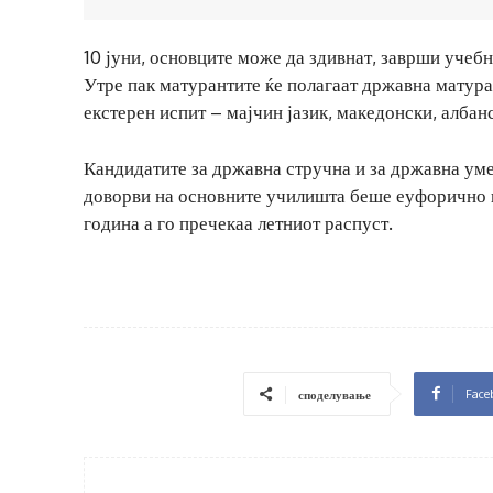
10 јуни, основците може да здивнат, заврши учебн
Утре пак матурантите ќе полагаат државна матура
екстерен испит – мајчин јазик, македонски, албан
Кандидатите за државна стручна и за државна уме
доворви на основните училишта беше еуфорично и 
година а го пречекаа летниот распуст.
Face
споделување