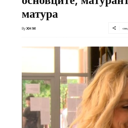
матура
By
XH M
спо