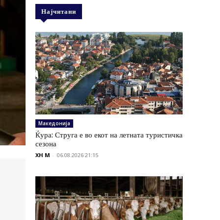
Најчитани
Македонија
Ќура: Струга е во екот на летната туристичка
сезона
XH M
-
06.08.2026 21:15