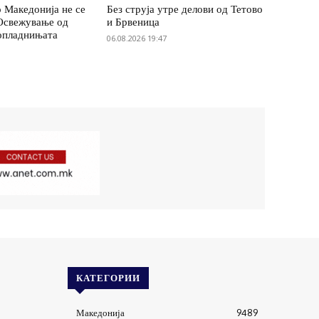
 Македонија не се
Без струја утре делови од Тетово
 Освежување од
и Брвеница
опладнињата
06.08.2026 19:47
КАТЕГОРИИ
Македонија
9489