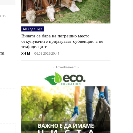
ст.
Македонија
Вината се бара на погрешно место –
откупувачите пријавуваат субвенции, а не
земјоделците
та
XH M
-
06.08.2026 20:41
- Advertisement -