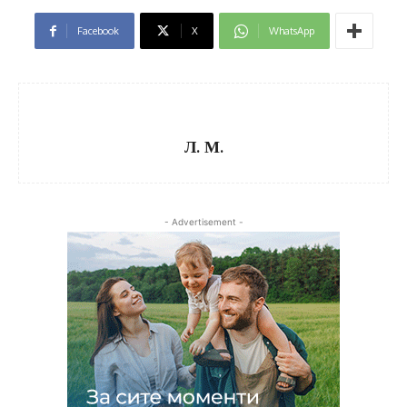
Facebook
X
WhatsApp
Л. М.
- Advertisement -