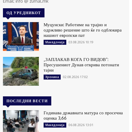
Email: info @ zurnal.mk
ОД УРЕДНИКОТ
Муцунски: Работиме на трајно и
одржливо решение што ќе го одблокира
нашиот европски пат
03.08.2026 10:19
Македонија
„ЗАПЛАКАВ КОГА ГО ВИДОВ“:
Пресушениот Дунав открива потонати
тајни
02.08.2026 17:02
Хроника
ПОСЛЕДНИ ВЕСТИ
Годинава државната матура со просечна
оценка 3,66
06.08.2026 13:01
Македонија