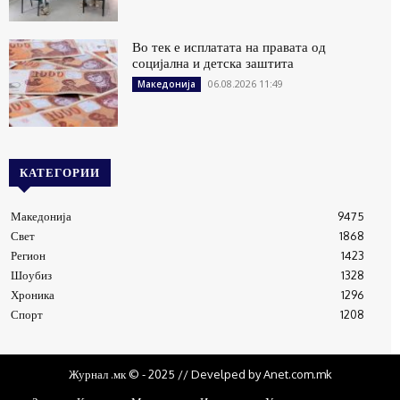
Во тек е исплатата на правата од
социјална и детска заштита
06.08.2026 11:49
Македонија
КАТЕГОРИИ
Македонија
9475
Свет
1868
Регион
1423
Шоубиз
1328
Хроника
1296
Спорт
1208
Журнал .мк © - 2025 // Develped by Anet.com.mk