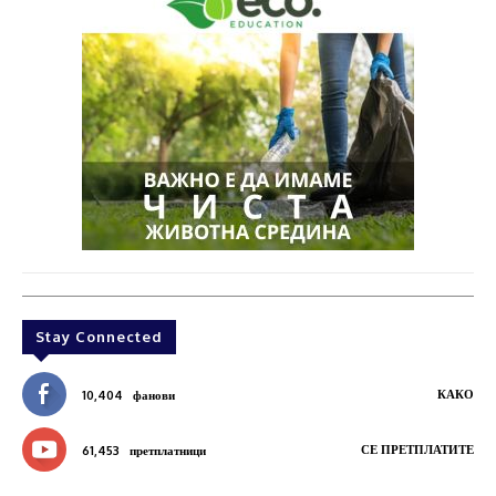
Stay Connected
КАКО
10,404
фанови
СЕ ПРЕТПЛАТИТЕ
61,453
претплатници