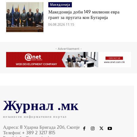
Македонија
Македонија доби 149 милиони евра
грант за пругата кон Бугарија
06.08.2026 11:15
- Advertisement -
Журнал .мк
независен информативен портал
Адреса: 8 Ударна Бригада 20б, Скопје
Телефон: + 389 2 3217 815