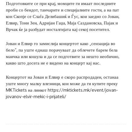
Подготовките се при крај, момците ги имаат последните
проби со бендот, танчарите и специјалните гости, а на пат
кон Скопје се Слаѓа Делибашиќ и Ѓус, кои заедно со Јован,
Елвир, Тони Зен, Адријан Гаџа, Маја Саздановска, Пајак и
Врчак ќе ја разбудат носталгијата кај секој посетител.
Јован и Елвир го замислија концертот како „сензација во
бело“, па уште еднаш порачуваат да облечете барем бела
маичка или кошула и да се подготвите за нешто необично,
какво што досега не е видено на концерт кај нас.
Концертот на Јован и Елвир е скоро распродаден, останаа
уште многу малку влезници, кои може да ги купите преку
MKTickets на линкот https://mktickets.mk/event/jovan-
jovanov-elvir-mekic-i-prijateli/