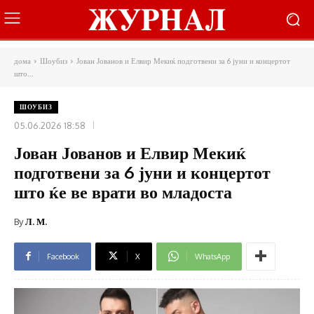
дома
Шоубиз
Јован Јованов и Елвир Мекиќ подготвени за 6 јуни и концертот
што...
ШОУБИЗ
05.06.2026 18:58
Јован Јованов и Елвир Мекиќ
подготвени за 6 јуни и концертот
што ќе ве врати во младоста
By
Л. М.
Facebook
X
WhatsApp