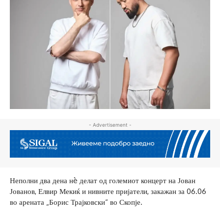
- Advertisement -
Неполни два дена нè делат од големиот концерт на Јован
Јованов, Елвир Мекиќ и нивните пријатели, закажан за 06.06
во арената „Борис Трајковски“ во Скопје.