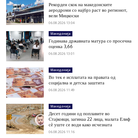
Рекорден скок на македонските
аеродроми со најбрз раст во регионот,
вели Мицкоски
06.08.2026 13:04
Македонија
Годинава државната матура со просечна
оценка 3,66
06.08.2026 13:01
Македонија
Во тек е исплатата на правата од
социјална и детска заштита
06.08.2026 11:49
Македонија
Десет години од поплавите во
Стајковци, загинаа 22 лица, малата Елиф
сѐ уште се води како исчезната
06.08.2026 11:16