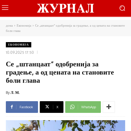
дома
Економија
Се „штанцаат“ одобренија за градење, а од цената на становите
боли глава
ЕКОНОМИЈА
10.09.2025 17:50
Се „штанцаат“ одобренија за
градење, а од цената на становите
боли глава
By
Л. М.
Facebook
X
WhatsApp