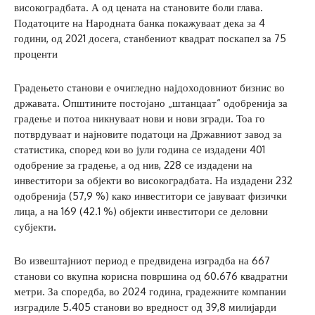
високоградбата. А од цената на становите боли глава.
Податоците на Народната банка покажуваат дека за 4
години, од 2021 досега, станбениот квадрат поскапел за 75
проценти
Градењето станови е очигледно најдоходовниот бизнис во
државата. Oпштините постојано „штанцаат“ одобренија за
градење и потоа никнуваат нови и нови згради. Тоа го
потврдуваат и најновите податоци на Државниот завод за
статистика, според кои во јули година се издадени 401
одобрение за градење, а од нив, 228 се издадени на
инвеститори за објекти во високоградбата. На издадени 232
одобренија (57,9 %) како инвеститори се јавуваат физички
лица, а на 169 (42.1 %) објекти инвеститори се деловни
субјекти.
Во извештајниот период е предвидена изградба на 667
станови со вкупна корисна површина од 60.676 квадратни
метри. За споредба, во 2024 година, градежните компании
изградиле 5.405 станови во вредност од 39,8 милијарди