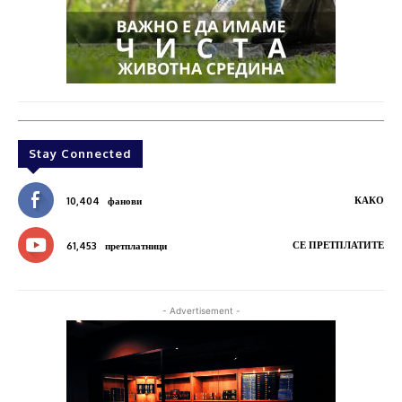
Stay Connected
КАКО
10,404
фанови
СЕ ПРЕТПЛАТИТЕ
61,453
претплатници
- Advertisement -