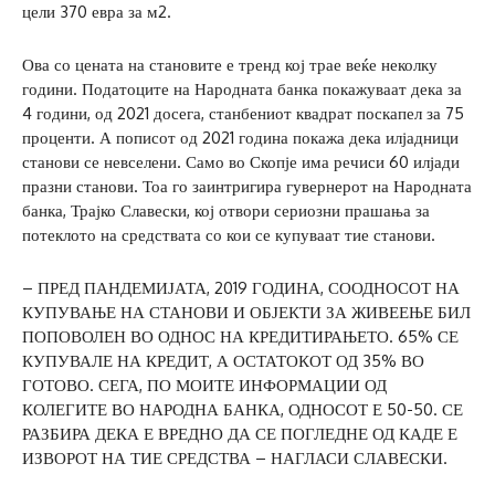
цели 370 евра за м2.
Ова со цената на становите е тренд кој трае веќе неколку
години. Податоците на Народната банка покажуваат дека за
4 години, од 2021 досега, станбениот квадрат поскапел за 75
проценти. А пописот од 2021 година покажа дека илјадници
станови се невселени. Само во Скопје има речиси 60 илјади
празни станови. Тоа го заинтригира гувернерот на Народната
банка, Трајко Славески, кој отвори сериозни прашања за
потеклото на средствата со кои се купуваат тие станови.
– ПРЕД ПАНДЕМИЈАТА, 2019 ГОДИНА, СООДНОСОТ НА
КУПУВАЊЕ НА СТАНОВИ И ОБЈЕКТИ ЗА ЖИВЕЕЊЕ БИЛ
ПОПОВОЛЕН ВО ОДНОС НА КРЕДИТИРАЊЕТО. 65% СЕ
КУПУВАЛЕ НА КРЕДИТ, А ОСТАТОКОТ ОД 35% ВО
ГОТОВО. СЕГА, ПО МОИТЕ ИНФОРМАЦИИ ОД
КОЛЕГИТЕ ВО НАРОДНА БАНКА, ОДНОСОТ Е 50-50. СЕ
РАЗБИРА ДЕКА Е ВРЕДНО ДА СЕ ПОГЛЕДНЕ ОД КАДЕ Е
ИЗВОРОТ НА ТИЕ СРЕДСТВА – НАГЛАСИ СЛАВЕСКИ.