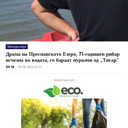
Македонија
Драма на Преспанското Езеро, 71-годишен рибар
исчезна во водата, го бараат нуркачи од „Тигар“
XH M
-
09.08.2026 22:51
- Advertisement -