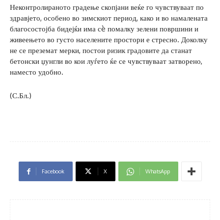
Неконтролираното градење скопјани веќе го чувствуваат по
здравјето, особено во зимскиот период, како и во намалената
благосостојба бидејќи има сè помалку зелени површини и
живеењето во густо населените простори е стресно. Доколку
не се преземат мерки, постои ризик градовите да станат
бетонски џунгли во кои луѓето ќе се чувствуваат затворено,
наместо удобно.
(С.Бл.)
Facebook
X
WhatsApp