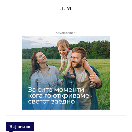
Л. М.
- Advertisement -
Најчитани