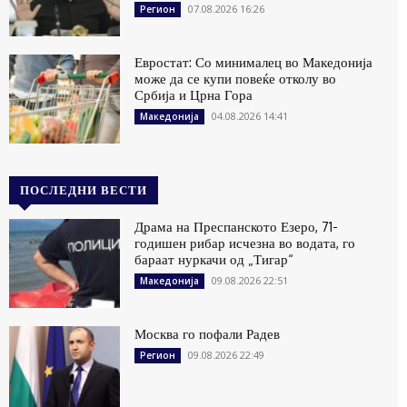
07.08.2026 16:26
Регион
Евростат: Со минималец во Македонија
може да се купи повеќе отколу во
Србија и Црна Гора
04.08.2026 14:41
Македонија
ПОСЛЕДНИ ВЕСТИ
Драма на Преспанското Езеро, 71-
годишен рибар исчезна во водата, го
бараат нуркачи од „Тигар“
09.08.2026 22:51
Македонија
Москва го пофали Радев
09.08.2026 22:49
Регион