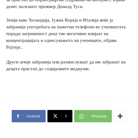
денес полскиот премиер Доналд Туск.
Земји како Холандија, Јужна Кореја и Италија веќе ја
забранија употребата на паметни телефони во училиштата
поради загриженост дека тие негативно влијаат на
концентрацијата и однесувањето на учениците, објави
Ројтерс.
Други земји забранија или размислуваат да им забранат на
децата пристап до социјалните медиуми.
Facebook
X
WhatsApp