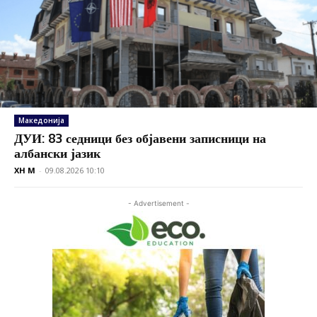
Македонија
ДУИ: 83 седници без објавени записници на
албански јазик
XH M
-
09.08.2026 10:10
- Advertisement -