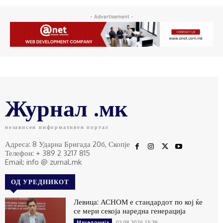
- Advertisement -
Журнал .мк
независен информативен портал
Адреса: 8 Ударна Бригада 20б, Скопје
Телефон: + 389 2 3217 815
Email: info @ zurnal.mk
ОД УРЕДНИКОТ
Левица: АСНОМ е стандардот по кој ќе
се мери секоја наредна генерација
02.08.2026 15:39
Македонија