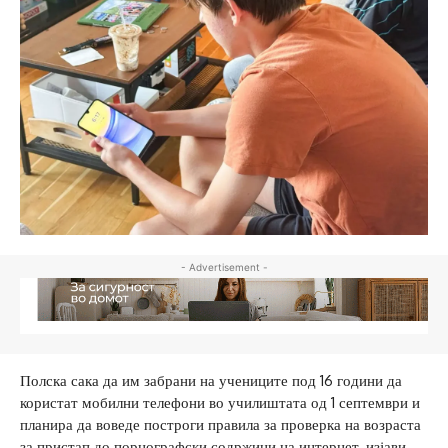
- Advertisement -
Полска сака да им забрани на учениците под 16 години да
користат мобилни телефони во училиштата од 1 септември и
планира да воведе построги правила за проверка на возраста
за пристап до порнографски содржини на интернет, изјави