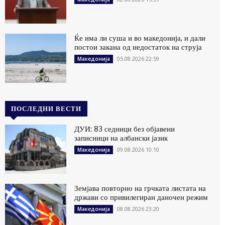
Ќе има ли суша и во македонија, и дали
постои закана од недостаток на струја
05.08.2026 22:59
Македонија
ПОСЛЕДНИ ВЕСТИ
ДУИ: 83 седници без објавени
записници на албански јазик
09.08.2026 10:10
Македонија
Земјава повторно на грчката листата на
држави со привилегиран даночен режим
08.08.2026 23:20
Македонија