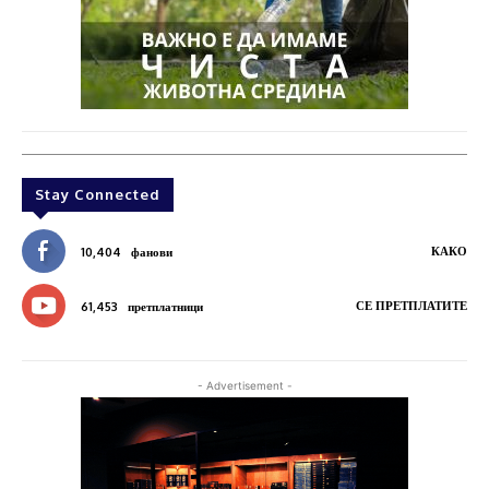
Stay Connected
КАКО
10,404
фанови
СЕ ПРЕТПЛАТИТЕ
61,453
претплатници
- Advertisement -