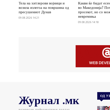
Тела на хитлерови војници и
Какви ќе бидат есе
возила излегоа на површина од
во Македонија? По
пресушениот Дунав
просекот, но со мо
невремиња
09.08.2026 14:21
09.08.2026 14:18
Журнал .мк
ОД У
независен информативен портал