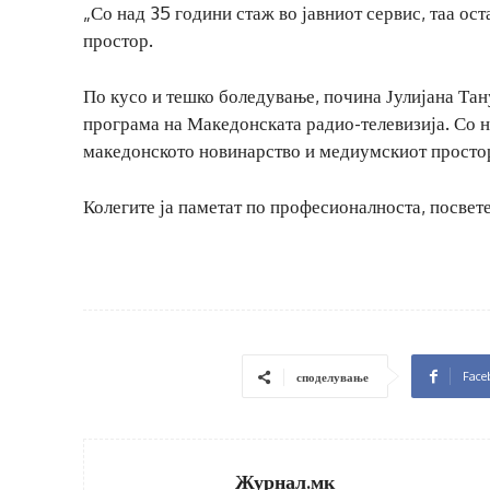
„Со над 35 години стаж во јавниот сервис, таа о
простор.
По кусо и тешко боледување, почина Јулијана Тан
програма на Македонската радио-телевизија. Со на
македонското новинарство и медиумскиот просто
Колегите ја паметат по професионалноста, посвет
Face
споделување
Журнал.мк