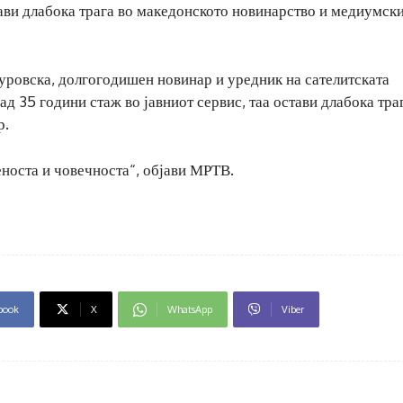
стави длабока трага во македонското новинарство и медиумск
уровска, долгогодишен новинар и уредник на сателитската
д 35 години стаж во јавниот сервис, таа остави длабока тра
р.
еноста и човечноста“, објави МРТВ.
book
X
WhatsApp
Viber