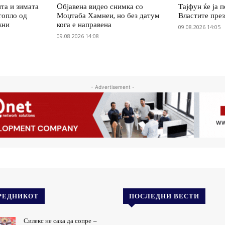
нта и зимата
Oбјавена видео снимка со
Тајфун ќе ја 
топло од
Моџтаба Хамнеи, но без датум
Властите пре
жни
кога е направена
09.08.2026 14:05
09.08.2026 14:08
- Advertisement -
РЕДНИКОТ
ПОСЛЕДНИ ВЕСТИ
Силекс не сака да сопре –