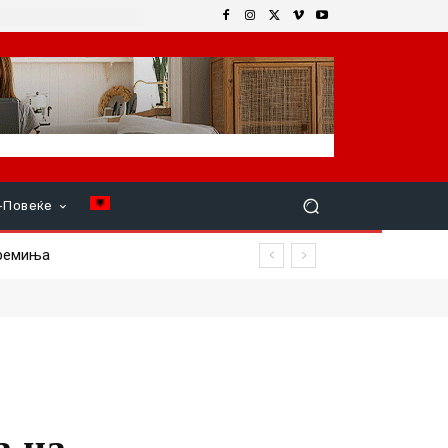
+Повеќе
емиња
а на