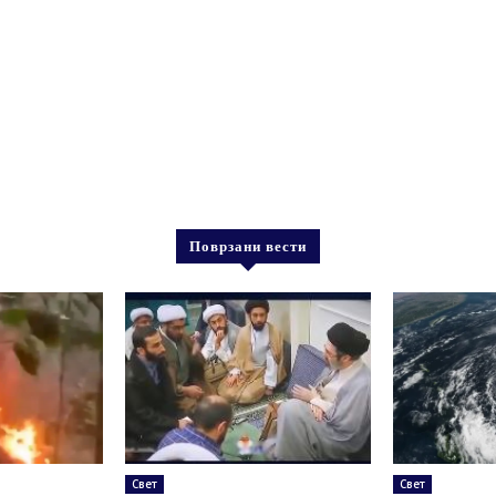
Поврзани вести
Свет
Свет