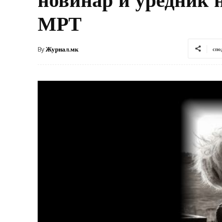
МРТ
By
Журнал.мк
спо