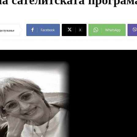
Facebook
X
WhatsApp
делување