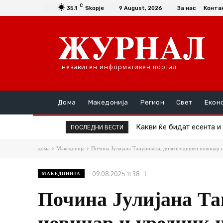
C
35.1
Skopje
9 August, 2026
За нас
Конта
независен информативен портал
Дома
Македонија
Регион
Свет
Екон
Какви ќе бидат есента и 
Oбјавена видео снимка 
ПОСЛЕДНИ ВЕСТИ
дома
Македонија
Почина Јулијана Тануровска, долгогодишен новинар и
09.08.2025 11:38
МАКЕДОНИЈА
Почина Јулијана Та
новинар и уредник 