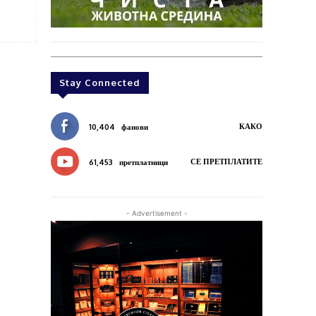
Stay Connected
КАКО
10,404
фанови
СЕ ПРЕТПЛАТИТЕ
61,453
претплатници
- Advertisement -