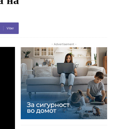
Viber
- Advertisement -