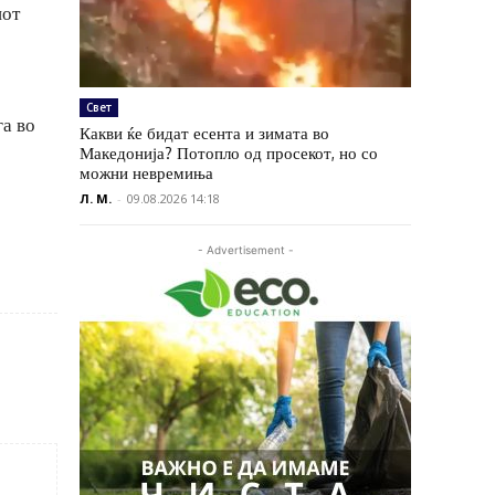
иот
Свет
га во
Какви ќе бидат есента и зимата во
Македонија? Потопло од просекот, но со
можни невремиња
Л. М.
-
09.08.2026 14:18
- Advertisement -