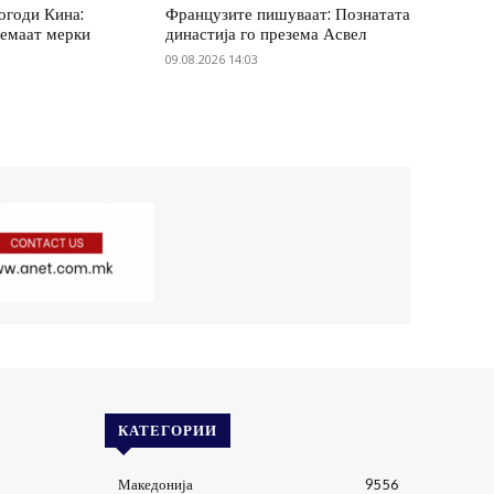
погоди Кина:
Французите пишуваат: Познатата
земаат мерки
династија го презема Асвел
09.08.2026 14:03
КАТЕГОРИИ
Македонија
9556