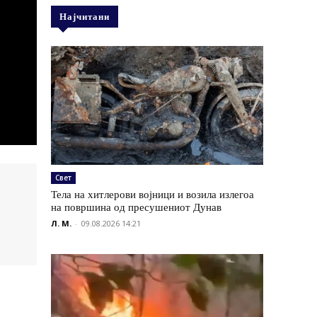
Најчитани
Свет
Тела на хитлерови војници и возила излегоа
на површина од пресушениот Дунав
Л. М.
-
09.08.2026 14:21