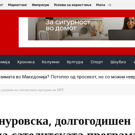
кт
Маркетинг
Импресум
Услови за користење
Мапа
омија
Хроника
Колумни
Култура
Спорт
Шоубиз
зимата во Македонија? Потопло од просекот, но со можни невр
со Моџтаба Хамнеи, но без датум кога е направена
 уредник на сателитската програма на МРТ
нуровска, долгогодишен
на сателитската програм