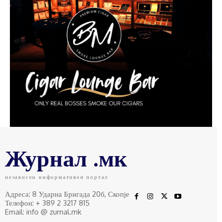
Журнал .мк
независен информативен портал
Адреса: 8 Ударна Бригада 20б, Скопје
Телефон: + 389 2 3217 815
Email: info @ zurnal.mk