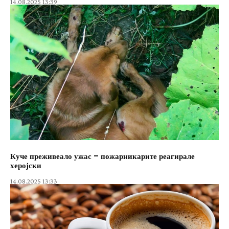
14.08.2025 13:39
Куче преживеало ужас – пожарникарите реагирале
херојски
14.08.2025 13:33