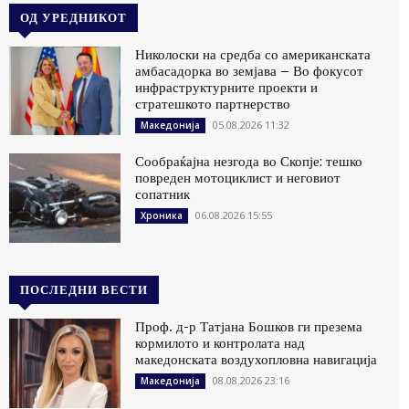
ОД УРЕДНИКОТ
Николоски на средба со американската
амбасадорка во земјава – Во фокусот
инфраструктурните проекти и
стратешкото партнерство
05.08.2026 11:32
Македонија
Сообраќајна незгода во Скопје: тешко
повреден мотоциклист и неговиот
сопатник
06.08.2026 15:55
Хроника
ПОСЛЕДНИ ВЕСТИ
Проф. д-р Татјана Бошков ги презема
кормилото и контролата над
македонската воздухопловна навигација
08.08.2026 23:16
Македонија