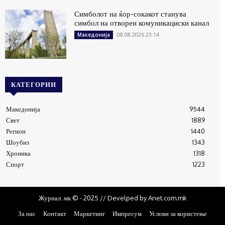
Симболот на ќор-сокакот станува
симбол на отворен комуникациски канал
08.08.2026 23:14
Македонија
КАТЕГОРИИ
Македонија
9544
Свет
1889
Регион
1440
Шоубиз
1343
Хроника
1318
Спорт
1223
Журнал .мк © - 2025 // Develped by Anet.com.mk
За нас
Контакт
Маркетинг
Импресум
Услови за користење