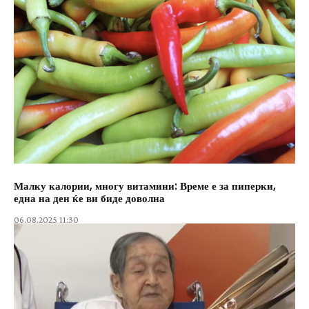
Малку калории, многу витамини: Време е за пиперки,
една на ден ќе ви биде доволна
06.08.2025 11:30