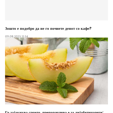
Зошто е подобро да не го почнете денот со кафе?
09.08.2025 11:14
Го зајакнува срцето, препорачлива е за дијабетичарите: