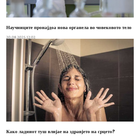
Научниците пронајдоа нова органела во човековото тело
20.08.2025 12:02
Како ладниот туш влијае на здравјето на срцето?