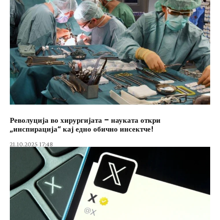
Револуција во хирургијата – науката откри
„инспирација“ кај едно обично инсектче!
21.10.2025 17:48