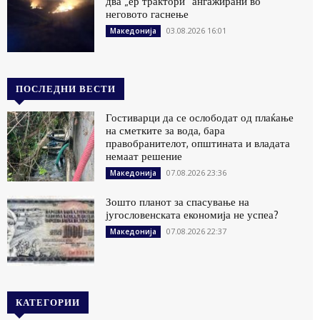
два „ер трактори“ ангажирани во
неговото гаснење
03.08.2026 16:01
Македонија
ПОСЛЕДНИ ВЕСТИ
Гостиварци да се ослободат од плаќање
на сметките за вода, бара
правобранителот, општината и владата
немаат решение
07.08.2026 23:36
Македонија
Зошто планот за спасување на
југословенската економија не успеа?
07.08.2026 22:37
Македонија
КАТЕГОРИИ