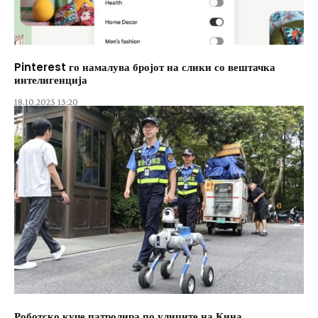
Pinterest го намалува бројот на слики со вештачка
интелигенција
18.10.2025 13:20
Роботско куче патролира по улиците на Кина