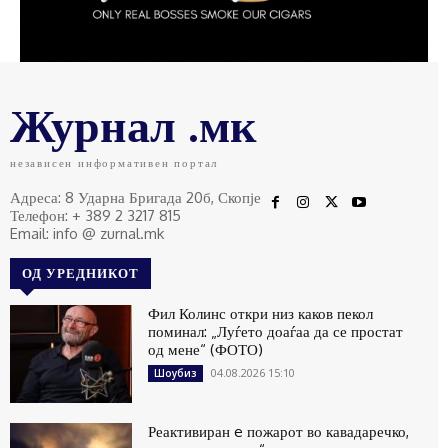
Журнал .мк
независен информативен портал
Адреса: 8 Ударна Бригада 20б, Скопје
Телефон: + 389 2 3217 815
Email: info @ zurnal.mk
ОД УРЕДНИКОТ
Фил Колинс откри низ каков пекол
поминал: „Луѓето доаѓаа да се простат
од мене“ (ФОТО)
04.08.2026 15:10
Шоубиз
Реактивиран e пожарот во кавадаречко,