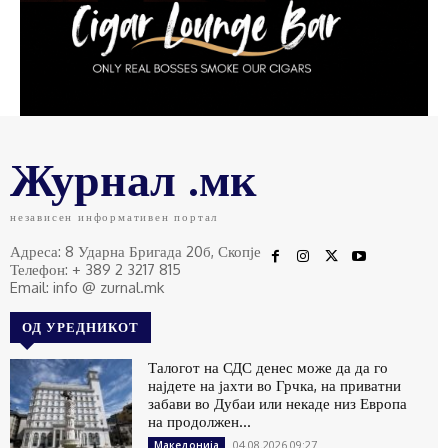
Журнал .мк
независен информативен портал
Адреса: 8 Ударна Бригада 20б, Скопје
Телефон: + 389 2 3217 815
Email: info @ zurnal.mk
ОД УРЕДНИКОТ
Талогот на СДС денес може да да го
најдете на јахти во Грчка, на приватни
забави во Дубаи или некаде низ Европа
на продолжен...
04.08.2026 09:27
Македонија