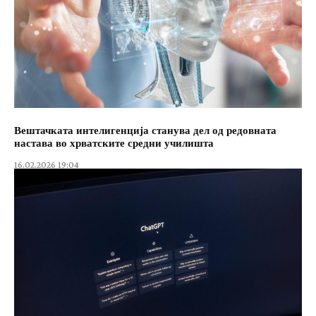
Вештачката интелигенција станува дел од редовната
настава во хрватските средни училишта
16.02.2026 19:04