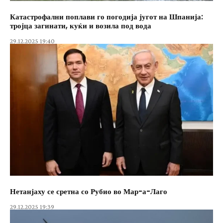
Катастрофални поплави го погодија југот на Шпанија:
тројца загинати, куќи и возила под вода
29.12.2025 19:40
Нетанјаху се сретна со Рубио во Мар-а-Лаго
29.12.2025 19:39