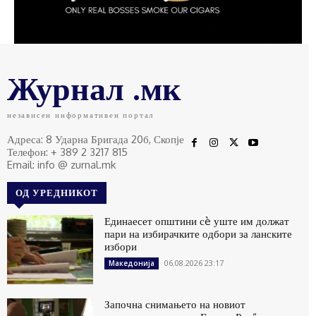
Журнал .мк
независен информативен портал
Адреса: 8 Ударна Бригада 20б, Скопје
Телефон: + 389 2 3217 815
Email: info @ zurnal.mk
ОД УРЕДНИКОТ
Единаесет општини сè уште им должат
пари на избирачките одбори за ланските
избори
06.08.2026 23:17
Македонија
Започна снимањето на новиот