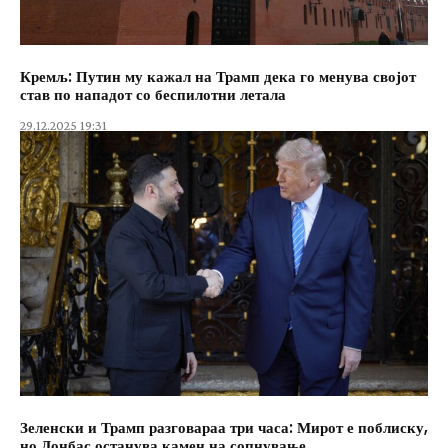
Кремљ: Путин му кажал на Трамп дека го менува својот
став по нападот со беспилотни летала
29.12.2025 19:31
Зеленски и Трамп разговараа три часа: Мирот е поблиску,
но Донбас останува камен на сопнување