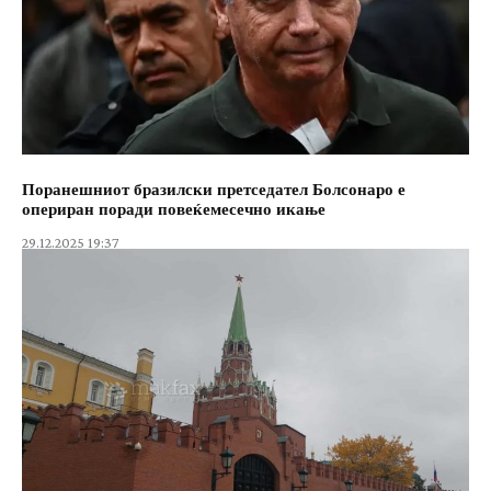
Поранешниот бразилски претседател Болсонаро е
опериран поради повеќемесечно икање
29.12.2025 19:37