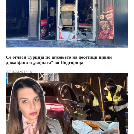
Се огласи Турција по апсењето на десетици нивни
државјани и „војната“ во Подгорица
27.10.2025 16:15