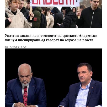
Упатени закани кон членовите на српскиот Академски
пленум инспирирани од говорот на омраза на власта
28.10.2025 18:37