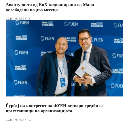
Авантуристи од БиХ киднапирани во Мали
ослободени по два месеца
27.10.2025 16:13
Ѓурѓај на конгресот на ФУЕН оствари средби со
претставници на организацијата
27.10.2025 16:12