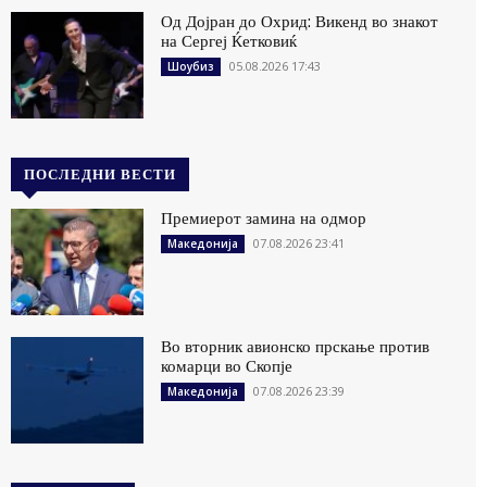
Од Дојран до Охрид: Викенд во знакот
на Сергеј Ќетковиќ
05.08.2026 17:43
Шоубиз
ПОСЛЕДНИ ВЕСТИ
Премиерот замина на одмор
07.08.2026 23:41
Македонија
Во вторник авионско прскање против
комарци во Скопје
07.08.2026 23:39
Македонија