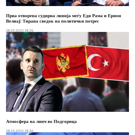
Прва отворена судирна линија меѓу Еди Рама и Ерион
Велиај: Тирана сведок на политички потрес
28.10.2025 18:36
Атмосфера на линч во Подгорица
28.10.2025 18:36