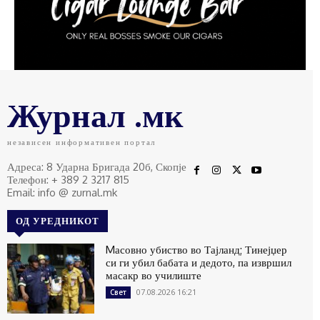
Журнал .мк
независен информативен портал
Адреса: 8 Ударна Бригада 20б, Скопје
Телефон: + 389 2 3217 815
Email: info @ zurnal.mk
ОД УРЕДНИКОТ
Mасовно убиство во Тајланд; Тинејџер
си ги убил бабата и дедото, па извршил
масакр во училиште
07.08.2026 16:21
Свет