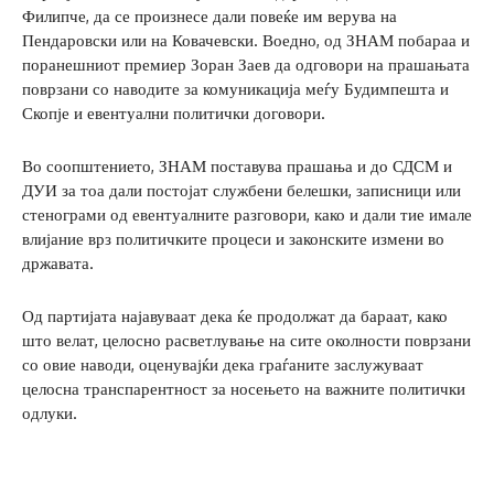
Филипче, да се произнесе дали повеќе им верува на
Пендаровски или на Ковачевски. Воедно, од ЗНАМ побараа и
поранешниот премиер Зоран Заев да одговори на прашањата
поврзани со наводите за комуникација меѓу Будимпешта и
Скопје и евентуални политички договори.
Во соопштението, ЗНАМ поставува прашања и до СДСМ и
ДУИ за тоа дали постојат службени белешки, записници или
стенограми од евентуалните разговори, како и дали тие имале
влијание врз политичките процеси и законските измени во
државата.
Од партијата најавуваат дека ќе продолжат да бараат, како
што велат, целосно расветлување на сите околности поврзани
со овие наводи, оценувајќи дека граѓаните заслужуваат
целосна транспарентност за носењето на важните политички
одлуки.