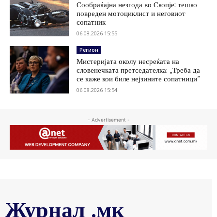
Сообраќајна незгода во Скопје: тешко
повреден мотоциклист и неговиот
сопатник
06.08.2026 15:55
Регион
Мистеријата околу несреќата на
словенечката претседателка: „Треба да
се каже кои биле нејзините сопатници“
06.08.2026 15:54
- Advertisement -
Журнал .мк