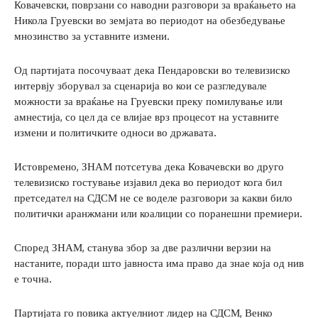
Ковачевски, поврзани со наводни разговори за враќањето на
Никола Груевски во земјата во периодот на обезбедување
мнозинство за уставните измени.
Од партијата посочуваат дека Пендаровски во телевизиско
интервју зборувал за сценарија во кои се разгледувале
можности за враќање на Груевски преку помилување или
амнестија, со цел да се влијае врз процесот на уставните
измени и политичките односи во државата.
Истовремено, ЗНАМ потсетува дека Ковачевски во друго
телевизиско гостување изјавил дека во периодот кога бил
претседател на СДСМ не се воделе разговори за какви било
политички аранжмани или коалиции со поранешни премиери.
Според ЗНАМ, станува збор за две различни верзии на
настаните, поради што јавноста има право да знае која од нив
е точна.
Партијата го повика актуелниот лидер на СДСМ, Венко