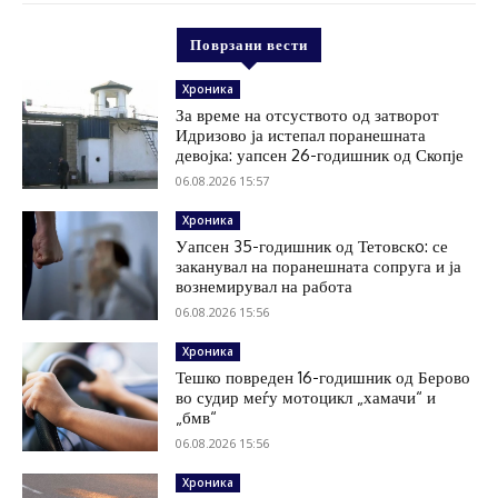
Поврзани вести
Хроника
За време на отсуството од затворот
Идризово ја истепал поранешната
девојка: уапсен 26-годишник од Скопје
06.08.2026 15:57
Хроника
Уапсен 35-годишник од Тетовскo: се
заканувал на поранешната сопруга и ја
вознемирувал на работа
06.08.2026 15:56
Хроника
Тешко повреден 16-годишник од Берово
во судир меѓу мотоцикл „хамачи“ и
„бмв“
06.08.2026 15:56
Хроника