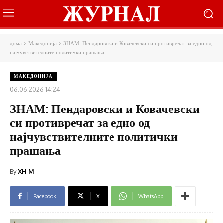
дома
Македонија
ЗНАМ: Пендаровски и Ковачевски си противречат за едно од
најчувствителните политички прашања
МАКЕДОНИЈА
06.06.2026 14:24
ЗНАМ: Пендаровски и Ковачевски
си противречат за едно од
најчувствителните политички
прашања
By
XH M
Facebook
X
WhatsApp