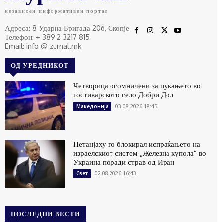
независен информативен портал
Адреса: 8 Ударна Бригада 20б, Скопје
Телефон: + 389 2 3217 815
Email: info @ zurnal.mk
ОД УРЕДНИКОТ
Четворица осомничени за пукањето во
гостиварското село Добри Дол
03.08.2026 18:45
Македонија
Нетанјаху го блокирал испраќањето на
израелскиот систем „Железна купола“ во
Украина поради страв од Иран
02.08.2026 16:43
Свет
ПОСЛЕДНИ ВЕСТИ