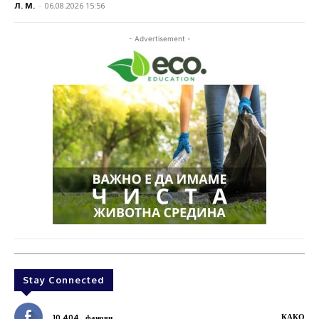
Л. М.
-
06.08.2026 15:56
- Advertisement -
Stay Connected
КАКО
10,404
фанови