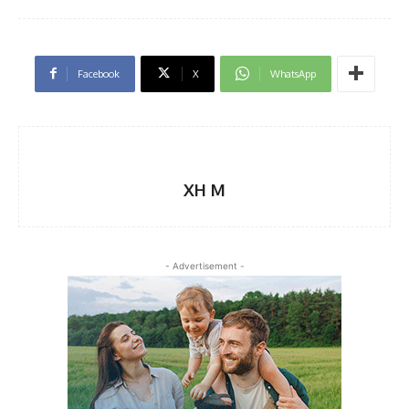
Facebook
X
WhatsApp
XH M
- Advertisement -