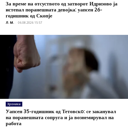
За време на отсуството од затворот Идризово ја
истепал поранешната девојка: уапсен 26-
годишник од Скопје
Л. М.
-
06.08.2026 15:57
Хроника
Уапсен 35-годишник од Тетовскo: се заканувал
на поранешната сопруга и ја вознемирувал на
работа