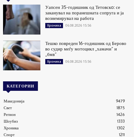
Уапсен 35-годишник од Тетовскo: се
заканувал на поранешната сопруга и ја
вознемирувал на работа
06.08.2026 15:56
Хроника
Тешко повреден 16-годишник од Берово
во судир меѓу мотоцикл „хамачи“ и
„бмв“
06.08.2026 15:56
Хроника
КАТЕГОРИИ
Македонија
9479
Свет
1875
Регион
1426
Шоубиз
1333
Хроника
1302
Спорт
1211