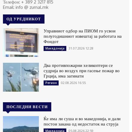
Телефон: + 389 2 3217 815
Email: info @ zurnal.mk
ОД УРЕДНИКОТ
Управниот одбор на ПИОМ го усвои
полугодишниот извештај за работата на
Фондот
31.07.2026 12:28
Македонија
Два противпожарни хеликоптери се
судрија во воздух при гасење пожар во
Грција, има загинати
02.08.2026 16:55
Регион
ПОСЛЕДНИ ВЕСТИ
Ќе има ли суша и во македонија, и дали
постои закана од недостаток на струја
05.08.2026 22:59
Македонија