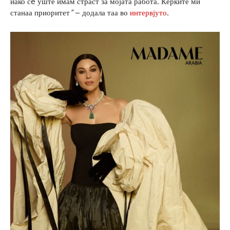
иако сé уште имам страст за мојата работа. Ќерките ми
станаа приоритет
“
– додала таа во
интервјуто
.