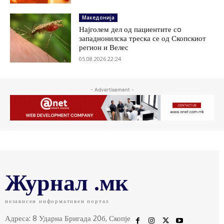
Македонија
Најголем дел од пациентите сo
западнонилска треска се од Скопскиот
регион и Велес
05.08.2026 22:24
- Advertisement -
Журнал .мк
независен информативен портал
Адреса: 8 Ударна Бригада 20б, Скопје