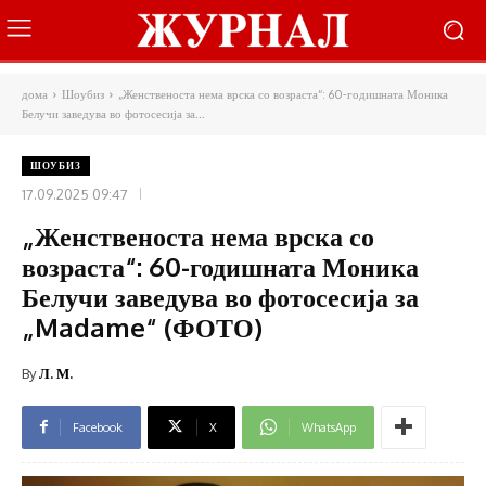
дома
Шоубиз
„Женственоста нема врска со возраста“: 60-годишната Моника
Белучи заведува во фотосесија за...
ШОУБИЗ
17.09.2025 09:47
„Женственоста нема врска со
возраста“: 60-годишната Моника
Белучи заведува во фотосесија за
„Madame“ (ФОТО)
By
Л. М.
Facebook
X
WhatsApp