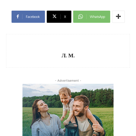
Facebook
X
WhatsApp
Л. М.
- Advertisement -