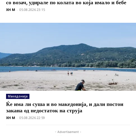
со возач, удирале по колата во која имало и бебе
XH M
-
05.08.2026 23:15
Македонија
Ќе има ли суша и во македонија, и дали постои
закана од недостаток на струја
XH M
-
05.08.2026 22:59
- Advertisement -