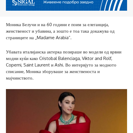
Моника Белучи и на 60 години е поим за елеганција,
женственост и убавина, а зошто е тоа така докажува од
страниците на „Madame Arabia“.
Убавата италијанска актерка позираше во модели од врвни
модни куќи како Cristobal Balenciaga, Viktor and Rolf,
Coperni, Saint Laurent и Ashi. Во интервјуто за модното
списание, Моника зборуваше за женственоста и
мајчинството.