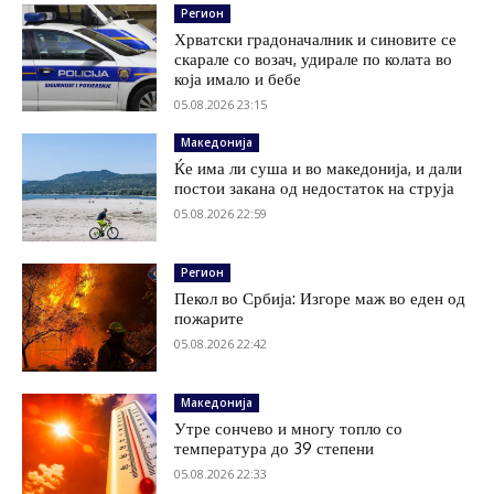
Регион
Хрватски градоначалник и синовите се
скарале со возач, удирале по колата во
која имало и бебе
05.08.2026 23:15
Македонија
Ќе има ли суша и во македонија, и дали
постои закана од недостаток на струја
05.08.2026 22:59
Регион
Пекол во Србија: Изгоре маж во еден од
пожарите
05.08.2026 22:42
Македонија
Утре сончево и многу топло со
температура до 39 степени
05.08.2026 22:33