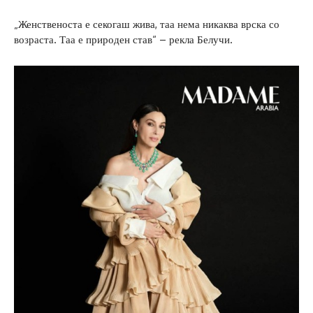
„Женственоста е секогаш жива, таа нема никаква врска со
возраста. Таа е природен став“ – рекла Белучи.