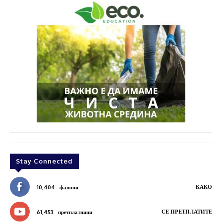
Stay Connected
КАКО
10,404
фанови
СЕ ПРЕТПЛАТИТЕ
61,453
претплатници