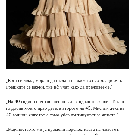
„Кога си млад, мораш да гледаш на животот со млади очи.
Грешките се важни, тие нè учат како да преживееме.“
„На 40 години почнав ново поглавје од мојот живот. Тогаш
го добив моето прво дете, а второто на 45. Мислам дека на
40 години, животот е само убав континуитет за жената.“
„Мајчинството ми ја промени перспективата на животот,