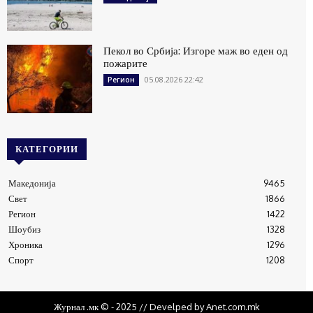
Пекол во Србија: Изгоре маж во еден од
пожарите
05.08.2026 22:42
Регион
КАТЕГОРИИ
Македонија
9465
Свет
1866
Регион
1422
Шоубиз
1328
Хроника
1296
Спорт
1208
Журнал .мк © - 2025 // Develped by Anet.com.mk