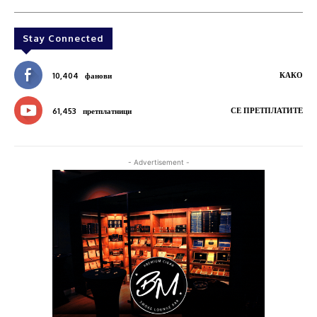
Stay Connected
КАКО
10,404
фанови
СЕ ПРЕТПЛАТИТЕ
61,453
претплатници
- Advertisement -