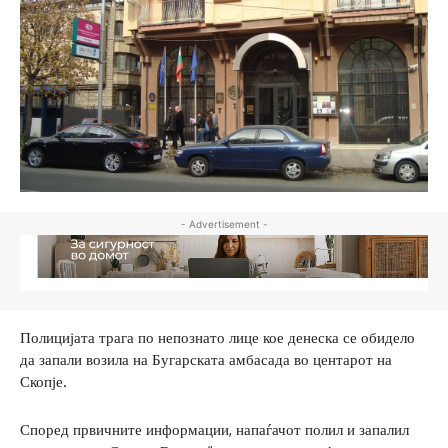
- Advertisement -
Полицијата трага по непознато лице кое денеска се обидело
да запали возила на Бугарската амбасада во центарот на
Скопје.
Според првичните информации, напаѓачот полил и запалил