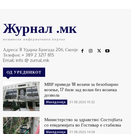
Журнал .мк
независен информативен портал
Адреса: 8 Ударна Бригада 20б, Скопје
Телефон: + 389 2 3217 815
Email: info @ zurnal.mk
ОД УРЕДНИКОТ
МВР приведе 18 возачи за безобѕирно
возење, 17 биле зад волан без возачка
дозвола
01.08.2026 19:32
Македонија
Министерство за здравство: Состојбата
со епидемијата во Гостивар е стабилна
01.08.2026 14:54
Македонија