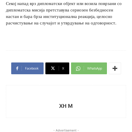
Секој напад врз дипломатски објект или возила поврзани со
дипломатска мисија претставува сериозен безбедносен
настан и бара брза институционална реакција, целосно
расчистување на случајот и утврдување на одговорност.
Facebook
X
WhatsApp
XH M
- Advertisement -