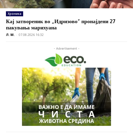
Хроника
Кај затвореник во „Идризово“ пронајдени 27
пакувања марихуана
Л. М.
-
07.08.2026 16:32
- Advertisement -