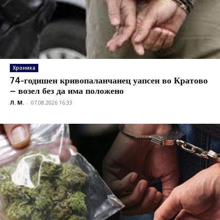
Хроника
74-годишен кривопаланчанец уапсен во Кратово
– возел без да има положено
Л. М.
-
07.08.2026 16:33