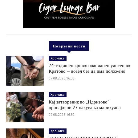
Поврзани вести
Хроника
74-годишен кривопаланчанец уапсен во
Кратово – возел без да има положено
07.08.2026 16:33
Хроника
Кај затвореник во „Идризово“
пронајдени 27 пакувања марихуана
07.08.2026 16:32
Хроника