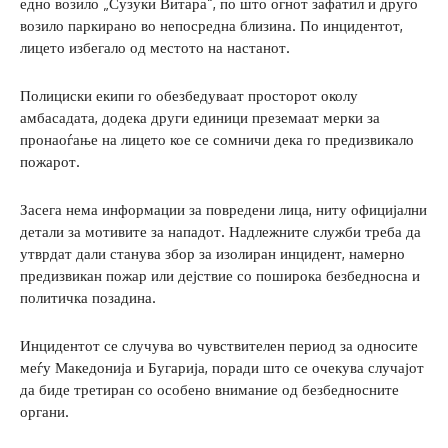
едно возило „Сузуки Витара“, по што огнот зафатил и друго
возило паркирано во непосредна близина. По инцидентот,
лицето избегало од местото на настанот.
Полициски екипи го обезбедуваат просторот околу
амбасадата, додека други единици преземаат мерки за
пронаоѓање на лицето кое се сомничи дека го предизвикало
пожарот.
Засега нема информации за повредени лица, ниту официјални
детали за мотивите за нападот. Надлежните служби треба да
утврдат дали станува збор за изолиран инцидент, намерно
предизвикан пожар или дејствие со поширока безбедносна и
политичка позадина.
Инцидентот се случува во чувствителен период за односите
меѓу Македонија и Бугарија, поради што се очекува случајот
да биде третиран со особено внимание од безбедносните
органи.