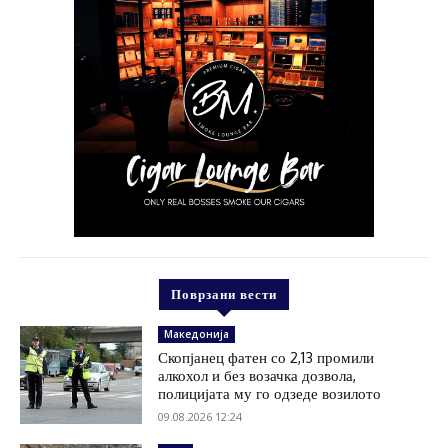
Поврзани вести
Македонија
Скопјанец фатен со 2,13 промили
алкохол и без возачка дозвола,
полицијата му го одзеде возилото
09.08.2026 12:24