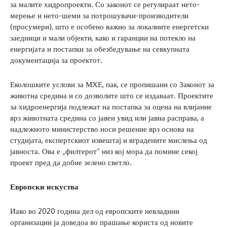
за малите хидропроекти. Со законот се регулираат нето-
мерење и нето-шеми за потрошувачи-производители
(просумери), што е особено важно за локалните енергетски
заедници и мали објекти, како и гаранции на потекло на
енергијата и постапки за обезбедување на севкупната
документација за проектот.
Еколошките услови за МХЕ, пак, се пропишани со Законот за
животна средина и со дозволите што се издаваат. Проектите
за хидроенергија подлежат на постапка за оцена на влијание
врз животната средина со јавен увид или јавна расправа, а
надлежното министерство носи решение врз основа на
студијата, експертскиот извештај и вградените мислења од
јавноста. Ова е „филтерот“ низ кој мора да помине секој
проект пред да добие зелено светло.
Европски искуства
Иако во 2020 година дел од европските невладини
организации ја доведоа во прашање користа од новите