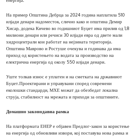
енергија.
На пример Општина Дебрца за 2024 година наплатила 510
илјади денари надоместок, слично како и општина Демир
Хисар, додека Кичево во годишниот Буџет има прилив од 1,8
милиони денари или речиси 30 илјади евра од двете мали
хидроцентрали кои работат на нејзината територија.
Општина Маврово и Ростуше очекува и годинава да има
приход од користењето на водата за производство на
електрична енергија од околу 550 илјади денари.
Уште толкав износ е уплатен и на сметката на државниот
Буџет.Проектирани и управувани според современи
еколошки стандарди, МХЕ можат да обезбедат локална
струја, стабилност на мрежата и приходи за општините.
Домашно законодавна рамка
На платформата ЕНЕР е објавен Предлог-закон за користење
на енергија од обновливи извори, кој поставува нова рамка и