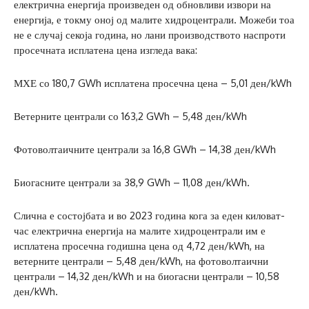
електрична енергија произведен од обновливи извори на
енергија, е токму оној од малите хидроцентрали. Можеби тоа
не е случај секоја година, но лани производството наспроти
просечната исплатена цена изгледа вака:
МХЕ со 180,7 GWh исплатена просечна цена – 5,01 ден/kWh
Ветерните централи со 163,2 GWh – 5,48 ден/kWh
Фотоволтаичните централи за 16,8 GWh – 14,38 ден/kWh
Биогасните централи за 38,9 GWh – 11,08 ден/kWh.
Слична е состојбата и во 2023 година кога за еден киловат-
час електрична енергија на малите хидроцентрали им е
исплатена просечна годишна цена од 4,72 ден/kWh, на
ветерните централи – 5,48 ден/kWh, на фотоволтаични
централи – 14,32 ден/kWh и на биогасни централи – 10,58
ден/kWh.