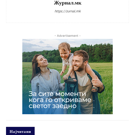
Журнал.мк
https://zurnal.mk
- Advertisement -
Најчитани