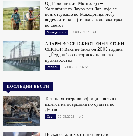
Од Галичник до Монголија –
Холанѓанката Лаура ван Лар, која се
подготвуваше во Македонија, меѓу
водечките на најтешката коњичка трка
во светот
09.08.2026 10:41
Македонија
АЛАРМ ВО СРПСКИОТ ЕНЕРГЕТСКИ
СЕКТОР: Вака не било од 2003 година
– „Ѓердап“ со историски најниско
производство!
02.08.2026 16:53
Регион
ПОСЛЕДНИ ВЕСТИ
Тела на хитлерови војници и возила
излегоа на површина по сушата во
Дунав
09.08.2026 11:40
Свет
Поскапеа алкохолот, цигарите и