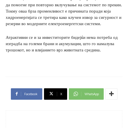
да помогне при повторно вклучување на системот по прекин.
Токму оваа брза променливост е причината поради која
хидроенергијата се третира како клучен извор за сигурност и
резерви во модерните електроенергетски системи.
Атрактивни се и за инвеститорите бидејќи нема потреба од
изградба на големи брани и акумулации, што го намалува
трошокот, но и влијанието врз животната средина.
Facebook
X
WhatsApp