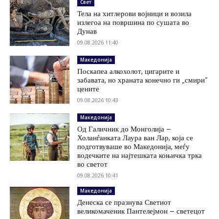
Свет
Тела на хитлерови војници и возила
излегоа на површина по сушата во
Дунав
09.08.2026 11:40
Македонија
Поскапеа алкохолот, цигарите и
забавата, но храната конечно ги „смири“
цените
09.08.2026 10:43
Македонија
Од Галичник до Монголија –
Холанѓанката Лаура ван Лар, која се
подготвуваше во Македонија, меѓу
водечките на најтешката коњичка трка
во светот
09.08.2026 10:41
Македонија
Денеска се празнува Светиот
великомаченик Пантелејмон – светецот