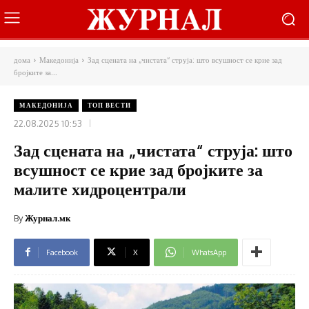
дома
Македонија
Зад сцената на „чистата“ струја: што всушност се крие зад
бројките за...
МАКЕДОНИЈА
ТОП ВЕСТИ
22.08.2025 10:53
Зад сцената на „чистата“ струја: што
всушност се крие зад бројките за
малите хидроцентрали
By
Журнал.мк
Facebook
X
WhatsApp