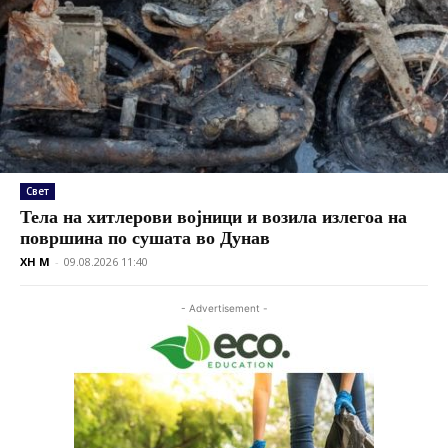
Свет
Тела на хитлерови војници и возила излегоа на
површина по сушата во Дунав
XH M
-
09.08.2026 11:40
- Advertisement -