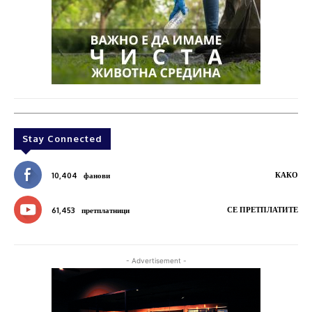
Stay Connected
КАКО
10,404
фанови
СЕ ПРЕТПЛАТИТЕ
61,453
претплатници
- Advertisement -