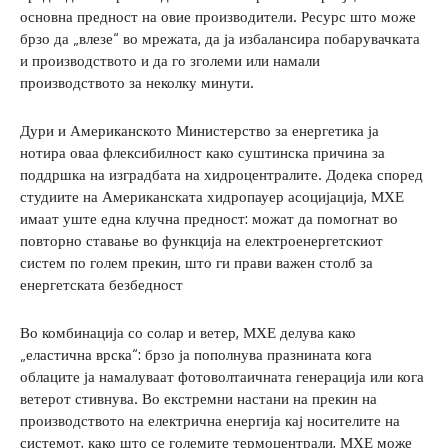
основна предност на овие производители. Ресурс што може
брзо да „влезе“ во мрежата, да ја избалансира побарувачката
и производството и да го зголеми или намали
производството за неколку минути.
Дури и Американското Министерство за енергетика ја
нотира оваа флексибилност како суштинска причина за
поддршка на изградбата на хидроцентралите. Додека според
студиите на Американската хидропауер асоцијација, МХЕ
имаат уште една клучна предност: можат да помогнат во
повторно ставање во функција на електроенергетскиот
систем по голем прекин, што ги прави важен столб за
енергетската безбедност
Во комбинација со солар и ветер, МХЕ делува како
„еластична врска“: брзо ја пополнува празнината кога
облаците ја намалуваат фотоволтаичната генерација или кога
ветерот стивнува. Во екстремни настани на прекин на
производството на електрична енергија кај носителите на
системот, како што се големите термоцентрали, МХЕ може