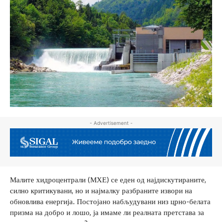
- Advertisement -
Малите хидроцентрали (МХЕ) се еден од најдискутираните,
силно критикувани, но и најмалку разбраните извори на
обновлива енергија. Постојано набљудувани низ црно-белата
призма на добро и лошо, ја имаме ли реалната претстава за