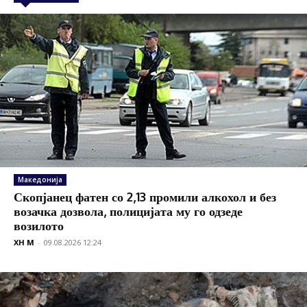
Македонија
Скопјанец фатен со 2,13 промили алкохол и без
возачка дозвола, полицијата му го одзеде
возилото
XH M
-
09.08.2026 12:24