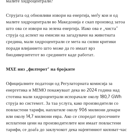
малите хидроцентрали?
Струјата од обновливи извори на енергија, меѓу кои и од
малите хидроцентрали во Македонија е скап производ затоа
што ова се извори на зелена енергија. Иако ова е „чиста“
струја од аспект на емисии на загадувачи на животната
средина, мали хидроцентрали се мета на силни критики
поради влијанието што може да го имаат врз
биодиверзитетот во средините каде работат.
МХЕ низ „филтерот“ на бројките
Официјалните податоци од Регулаторната комисија за
енергетика и МЕМО покажуваат дека во 2024 година над
стотина мали хидроцентрали испорачале околу 180,7 GWh
струја во системот. За таа услуга, како производители со
повластени тарифи, наплатиле околу 906 милиони денари
или околу 14,7 милиони евра. Ако се споредат просечните
исплатени цени на производителите кои имаат повластени
тарифи, се доаѓа до заклучокот дека најевтиниот киловат-час