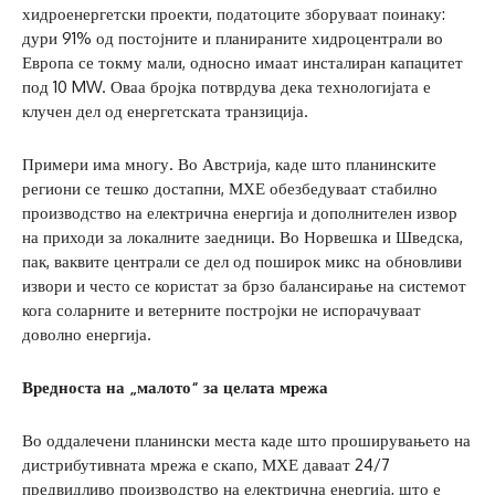
хидроенергетски проекти, податоците зборуваат поинаку:
дури 91% од постојните и планираните хидроцентрали во
Европа се токму мали, односно имаат инсталиран капацитет
под 10 MW. Оваа бројка потврдува дека технологијата е
клучен дел од енергетската транзиција.
Примери има многу. Во Австрија, каде што планинските
региони се тешко достапни, МХЕ обезбедуваат стабилно
производство на електрична енергија и дополнителен извор
на приходи за локалните заедници. Во Норвешка и Шведска,
пак, ваквите централи се дел од поширок микс на обновливи
извори и често се користат за брзо балансирање на системот
кога соларните и ветерните постројки не испорачуваат
доволно енергија.
Вредноста на „малото“ за целата мрежа
Во оддалечени планински места каде што проширувањето на
дистрибутивната мрежа е скапо, МХЕ даваат 24/7
предвидливо производство на електрична енергија, што е