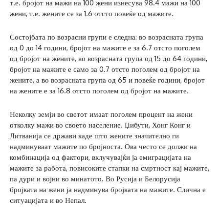
т.е. бројот на мажи на 100 жени изнесува 98.4 мажи на 100
жени, т.е. жените се за 1.6 отсто повеќе од мажите.
Состојбата по возрасни групи е следна: во возрасната група
од 0 до 14 години, бројот на мажите е за 6.7 отсто поголем
од бројот на жените, во возрасната група од 15 до 64 години,
бројот на мажите е само за 0.7 отсто поголем од бројот на
жените, а во возрасната група од 65 и повеќе години, бројот
на жените е за 16.8 отсто поголем од бројот на мажите.
Неколку земји во светот имаат поголем процент на жени
отколку мажи во своето население. Џибути, Хонг Конг и
Литванија се држави каде што жените значително ги
надминуваат мажите по бројноста. Ова често се должи на
комбинација од фактори, вклучувајќи ја емиграцијата на
мажите за работа, повисоките стапки на смртност кај мажите,
па дури и војни во минатото. Во Русија и Белорусија
бројката на жени ја надминува бројката на мажите. Слична е
ситуацијата и во Непал.