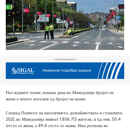
- Advertisement -
Последниот попис покажа дека во Македонија бројот на
жени е нешто поголем од бројот на мажи.
Според Пописот на населението, домаќинствата и становите,
2021, во Македонија живеат 1.836.713 жители, a oд нив, 50.4
oтсто се жени, а 49.6 отсто се мажи. Има региони во