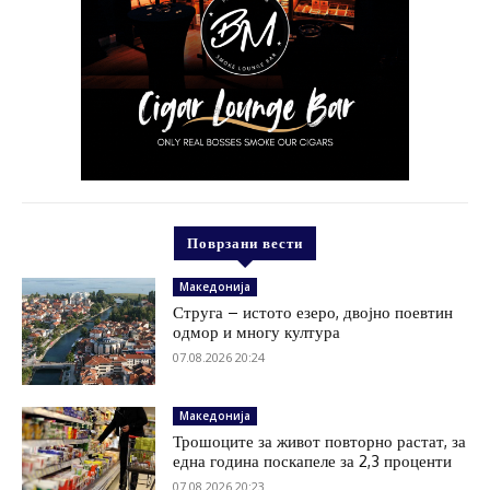
Поврзани вести
Македонија
Струга – истото езеро, двојно поевтин
одмор и многу култура
07.08.2026 20:24
Македонија
Трошоците за живот повторно растат, за
една година поскапеле за 2,3 проценти
07.08.2026 20:23