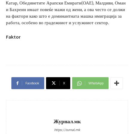
Kатар, Обединетите Арапски Емирати(ОАЕ), Малдиви, Оман
и Бахреин имаат повеќе мажи од жени, а ова често се должи
на фактори како што е доминантната машка имиграција за
работа, особено во градежниот и услужниот сектор.
Faktor
Facebook
X
WhatsApp
Журнал.мк
https://zurnal.mk