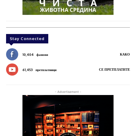
Stay Connected
КАКО
10,404
фанови
СЕ ПРЕТПЛАТИТЕ
61,453
претплатници
- Advertisement -