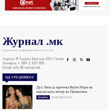
Журнал .мк
независен информативен портал
Адреса: 8 Ударна Бригада 20б, Скопје
Телефон: + 389 2 3217 815
Email: info @ zurnal.mk
ОД УРЕДНИКОТ
Дуа Липа ја пречека Кејти Пери на
најгласната вечер во Приштина
02.08.2026 16:31
Шоубиз