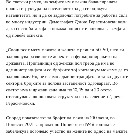
Во светски рамки, на земјите им е важна балансираната
полова структура на населението за да се одржува
наталитетот, но и да се задоволат потребите за работна сила
во многу индустрии. Демографот Дончо Герасимовски вели
дека состојбата која ја покажа пописот е поволна за земјата
од повеќе аспекти.
„Соодносот меѓу мажите и жените е речиси 50-50, што ги
задоволува различните аспекти за функционирањето на
државата. Припадници од женски пол треба да има во
администрацијата и со бројките тој критериум можеме да го
задоволиме. Но, не е само администрацијата, и за во другите
сектори, бројките за полова застапеност одговараат. Во
светот има и држави каде има по 10, 15 па и 20 отсто
отстапувања во половата структура на населението“, рече
Герасимовски.
Според показателот за бројот на мажи на 100 жени, во
Пописот 2021 за првпат по Пописот во 1948 година се
забележува поголемо учество на жените во однос на мажите,