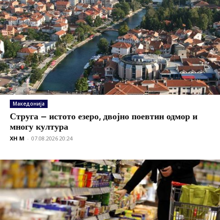
Македонија
Струга – истото езеро, двојно поевтин одмор и
многу култура
XH M
-
07.08.2026 20:24