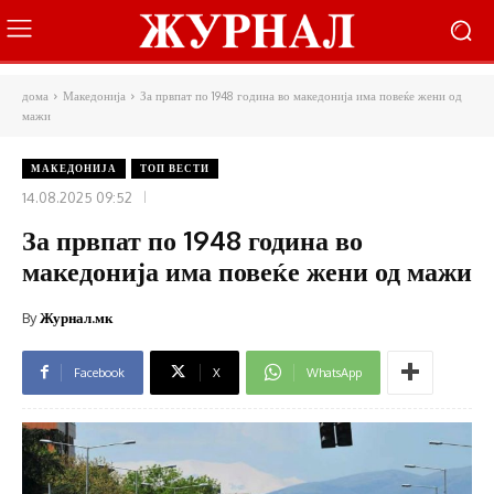
дома
Македонија
За првпат по 1948 година во македонија има повеќе жени од
мажи
МАКЕДОНИЈА
ТОП ВЕСТИ
14.08.2025 09:52
За првпат по 1948 година во
македонија има повеќе жени од мажи
By
Журнал.мк
Facebook
X
WhatsApp