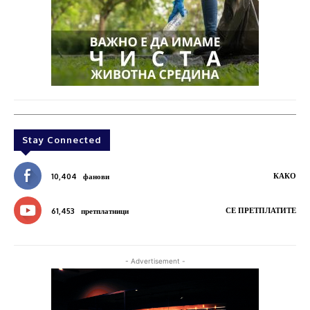
Stay Connected
КАКО
10,404
фанови
СЕ ПРЕТПЛАТИТЕ
61,453
претплатници
- Advertisement -