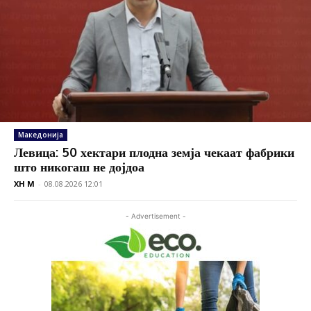
Македонија
Левица: 50 хектари плодна земја чекаат фабрики
што никогаш не дојдоа
XH M
-
08.08.2026 12:01
- Advertisement -