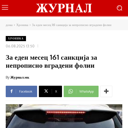
дома
Хроника
За еден месец 161 санкција за непрописно вградени фолии
ХРОНИКА
06.08.2025 13:50
За еден месец 161 санкција за
непрописно вградени фолии
By
Журнал.мк
Facebook
X
WhatsApp