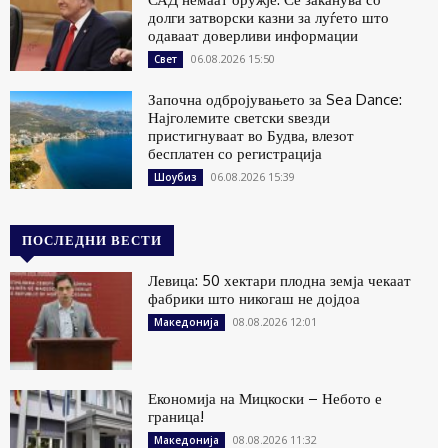
долги затворски казни за луѓето што
одаваат доверливи информации
06.08.2026 15:50
Свет
Започна одбројувањето за Sea Dance:
Најголемите светски ѕвезди
пристигнуваат во Будва, влезот
бесплатен со регистрација
06.08.2026 15:39
Шоубиз
ПОСЛЕДНИ ВЕСТИ
Левица: 50 хектари плодна земја чекаат
фабрики што никогаш не дојдоа
08.08.2026 12:01
Македонија
Економија на Мицкоски – Небото е
граница!
08.08.2026 11:32
Македонија