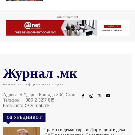
- Advertisement -
Журнал .мк
независен информативен портал
Адреса: 8 Ударна Бригада 20б, Скопје
Телефон: + 389 2 3217 815
Email: info @ zurnal.mk
ОД УРЕДНИКОТ
Трамп ги демантира информациите дека
САД немаат оружје: Се заканува со