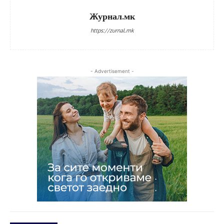
Журнал.мк
https://zurnal.mk
- Advertisement -