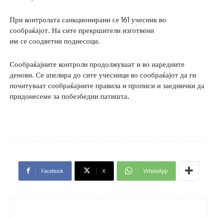
При контролата санкционирани се 161 учесник во
сообраќајот. На сите прекршители изготвени
им се соодветни поднесоци.
Сообраќајните контроли продолжуваат и во наредните
денови. Се апелира до сите учесници во сообраќајот да ги
почитуваат сообраќајните правила и прописи и заеднички да
придонесеме за побезбедни патишта.
Facebook
X
WhatsApp