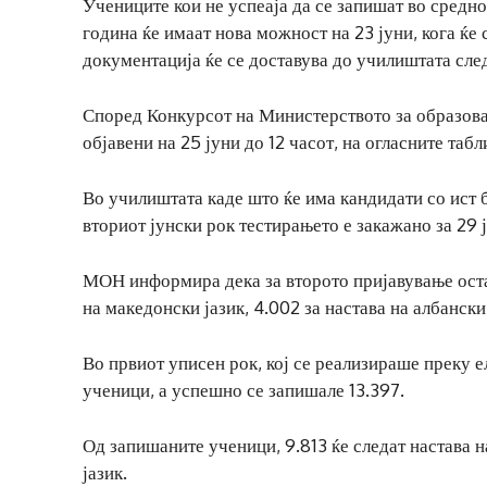
Учениците кои не успеаја да се запишат во средн
година ќе имаат нова можност на 23 јуни, кога ќе
документација ќе се доставува до училиштата след
Според Конкурсот на Министерството за образован
објавени на 25 јуни до 12 часот, на огласните таб
Во училиштата каде што ќе има кандидати со ист 
вториот јунски рок тестирањето е закажано за 29 ј
МОН информира дека за второто пријавување остан
на македонски јазик, 4.002 за настава на албански,
Во првиот уписен рок, кој се реализираше преку е
ученици, а успешно се запишале 13.397.
Од запишаните ученици, 9.813 ќе следат настава на
јазик.