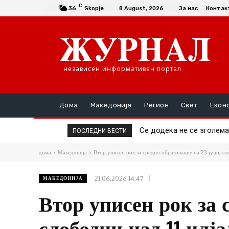
C
36
Skopje
8 August, 2026
За нас
Контак
независен информативен портал
Дома
Македонија
Регион
Свет
Екон
Се додека не се зголемат 
Да се купи или да се пр
ПОСЛЕДНИ ВЕСТИ
дома
Македонија
Втор уписен рок за средно образование на 23 јуни, сло
21.06.2026 14:47
МАКЕДОНИЈА
Втор уписен рок за 
слободни над 11 илј