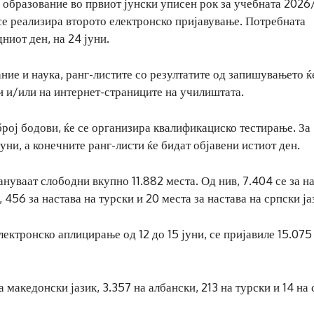
о образование во првиот јунски уписен рок за учебната 202
 се реализира второто електронско пријавување. Потребната
ниот ден, на 24 јуни.
ие и наука, ранг-листите со резултатите од запишувањето ќ
ли и/или на интернет-страниците на училиштата.
број бодови, ќе се организира квалификациско тестирање. За
уни, а конечните ранг-листи ќе бидат објавени истиот ден.
уваат слободни вкупно 11.882 места. Од нив, 7.404 се за н
 456 за настава на турски и 20 места за настава на српски ја
лектронско аплицирање од 12 до 15 јуни, се пријавиле 15.075
 македонски јазик, 3.357 на албански, 213 на турски и 14 на