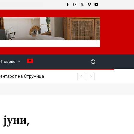
+Повеќе
нтарот на Струмица
 јуни,