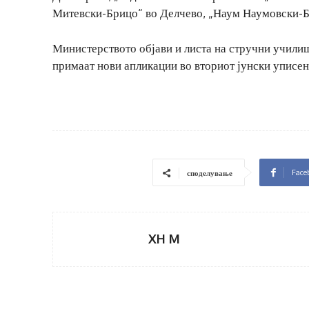
Митевски-Брицо“ во Делчево, „Наум Наумовски-Б
Министерството објави и листа на стручни училишт
примаат нови апликации во вториот јунски уписен
Face
споделување
XH M