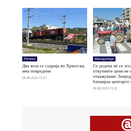
Регион
Македонија
Два воза се судрија во Хрватска,
Се додека не се зг
има повредени
откупните цени не 
откажуваме: Земјод
08.08.2026 13:37
блокираа центарот
08.08.2026 13:32