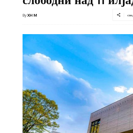
By
XH M
спо