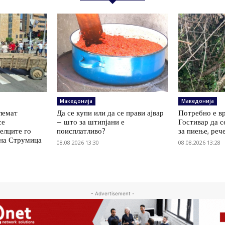
Македонија
Македонија
олемат
Да се купи или да се прави ајвар
Потребно е вр
се
– што за штипјани е
Гостивар да с
елците го
поисплатливо?
за пиење, реч
 на Струмица
08.08.2026 13:30
08.08.2026 13:28
- Advertisement -