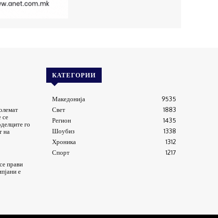
КАТЕГОРИИ
Македонија
9535
големат
Свет
1883
 се
Регион
1435
оделците го
Шоубиз
1338
т на
Хроника
1312
Спорт
1217
 се прави
ипјани е