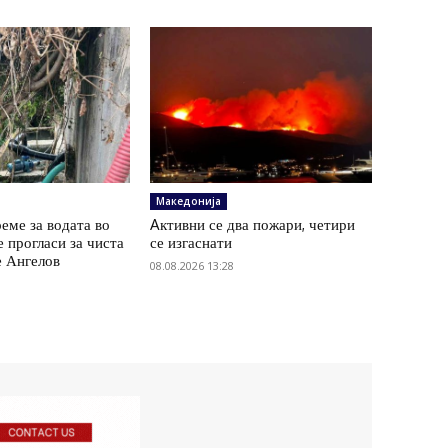
Македонија
еме за водата во
Aктивни се два пожари, четири
е прогласи за чиста
се изгаснати
е Ангелов
08.08.2026 13:28