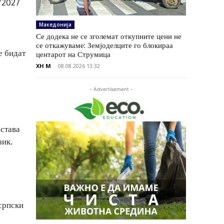
6/2027
Македонија
Се додека не се зголемат откупните цени не
се откажуваме: Земјоделците го блокираа
е бидат
центарот на Струмица
XH M
-
08.08.2026 13:32
- Advertisement -
астава
зик.
 српски