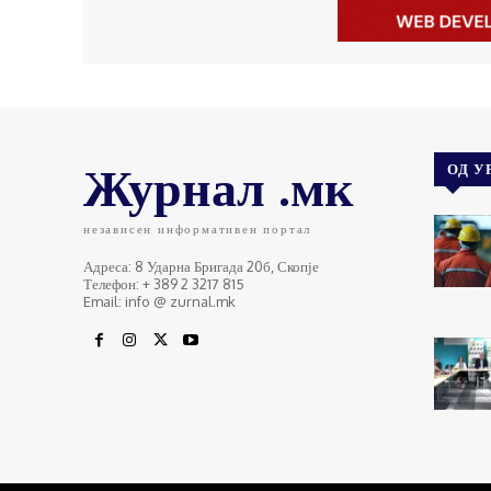
Журнал .мк
ОД У
независен информативен портал
Адреса: 8 Ударна Бригада 20б, Скопје
Телефон: + 389 2 3217 815
Email: info @ zurnal.mk