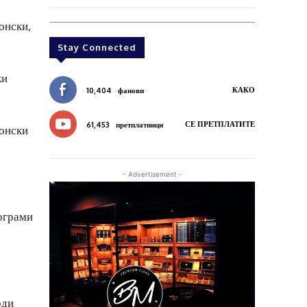
онски,
Stay Connected
ки
КАКО
10,404
фанови
СЕ ПРЕТПЛАТИТЕ
61,453
претплатници
донски
- Advertisement -
рограми
оди