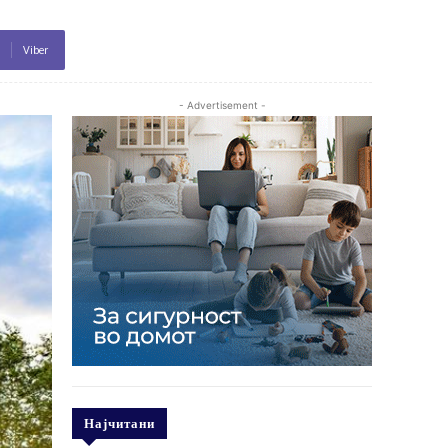
Viber
- Advertisement -
Најчитани