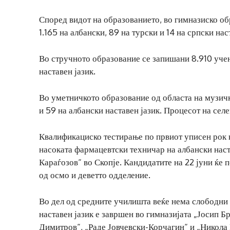
Според видот на образованието, во гимназиско об
1.165 на албански, 89 на турски и 14 на српски нас
Во стручното образование се запишани 8.910 учен
наставен јазик.
Во уметничкото образование од областа на музичк
и 59 на албански наставен јазик. Процесот на селе
Квалификациско тестирање по првиот уписен рок ќе
насоката фармацевтски техничар на албански нас
Караѓозов“ во Скопје. Кандидатите на 22 јуни ќе 
од осмо и деветто одделение.
Во дел од средните училишта веќе нема слободни
наставен јазик е завршен во гимназијата „Јосип Бр
Димитров“, „Раде Јовчевски-Корчагин“ и „Никола