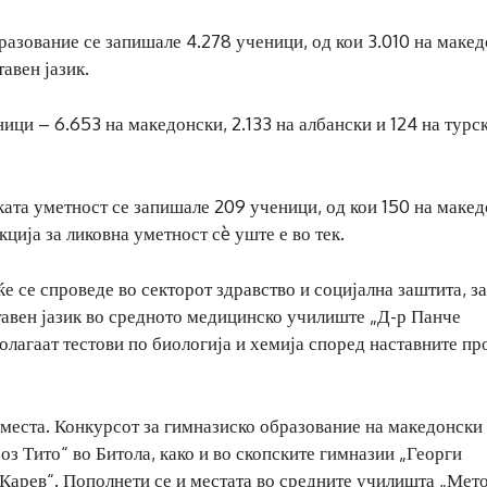
разование се запишале 4.278 ученици, од кои 3.010 на макед
тавен јазик.
ици – 6.653 на македонски, 2.133 на албански и 124 на турс
ата уметност се запишале 209 ученици, од кои 150 на маке
кција за ликовна уметност сè уште е во тек.
 се спроведе во секторот здравство и социјална заштита, за
тавен јазик во средното медицинско училиште „Д-р Панче
полагаат тестови по биологија и хемија според наставните п
 места. Конкурсот за гимназиско образование на македонски
оз Тито“ во Битола, како и во скопските гимназии „Георги
 Карев“. Пополнети се и местата во средните училишта „Мет