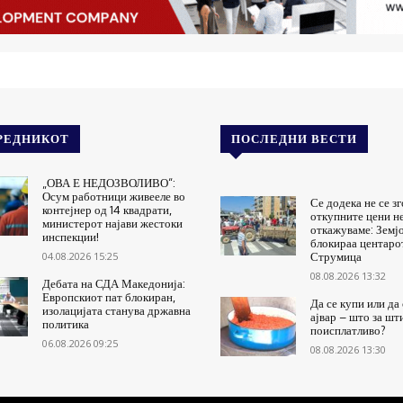
РЕДНИКОТ
ПОСЛЕДНИ ВЕСТИ
„ОВА Е НЕДОЗВОЛИВО“:
Осум работници живееле во
Се додека не се з
контејнер од 14 квадрати,
откупните цени не
министерот најави жестоки
откажуваме: Земј
инспекции!
блокираа центаро
04.08.2026 15:25
Струмица
08.08.2026 13:32
Дебата на СДА Македонија:
Европскиот пат блокиран,
Да се купи или да
изолацијата станува државна
ајвар – што за шт
политика
поисплатливо?
06.08.2026 09:25
08.08.2026 13:30