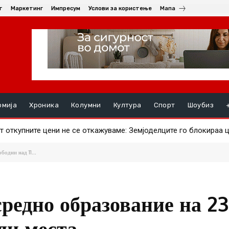
т
Маркетинг
Импресум
Услови за користење
Мапа
омија
Хроника
Колумни
Култура
Спорт
Шоубиз
откупните цени не се откажуваме: Земјоделците го блокираа це
ави ајвар – што за штипјани е поисплатливо?
бодни над 11...
средно образование на 23
ади места