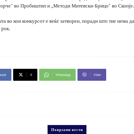
орче“ во Пробиштип и „Методи Митевски-Брицо“ во Скопје.
а во кои конкурсот е веќе затворен, поради што тие нема д
 рок.
book
X
WhatsApp
Viber
Поврзани вести