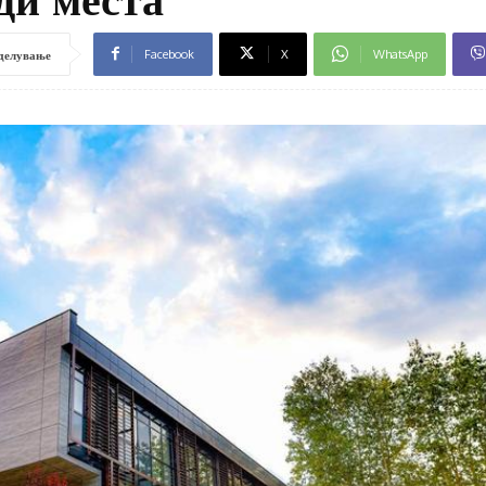
Facebook
X
WhatsApp
делување