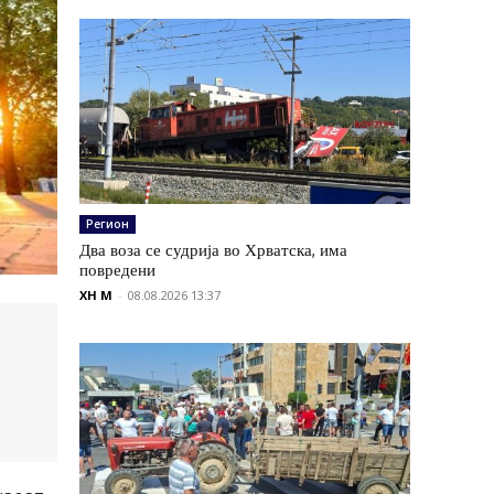
Регион
Два воза се судрија во Хрватска, има
повредени
XH M
-
08.08.2026 13:37