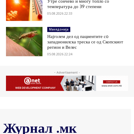
Утре сончево и многу топло со
температура до 39 степени
05.08.2026 22:33
Македонија
Најголем дел од пациентите сo
западнонилска треска се од Скопскиот
регион и Велес
05.08.2026 22:24
- Advertisement -
Журнал .мк