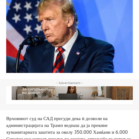
- Advertisement -
Врховниот суд на САД пресуди дека ѝ дозволи на
администрацијата на Трамп веднаш да ја прекине
хуманитарната заштита за околу 350.000 Хаиќани и 6.000
Сиријци кои живеат легално во земјата, отворајќи го патот за