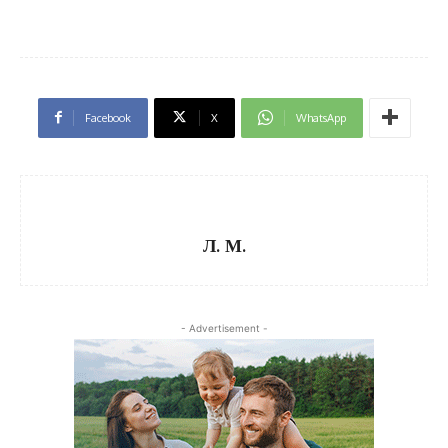
Facebook
X
WhatsApp
Л. М.
- Advertisement -