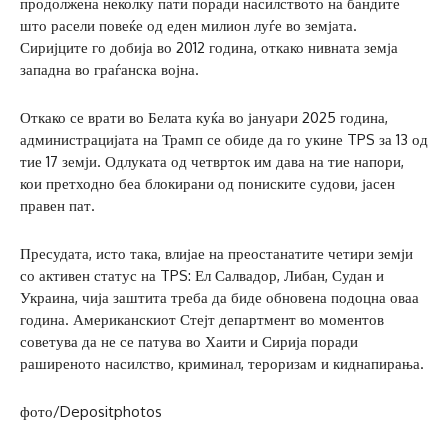
продолжена неколку пати поради насилството на бандите
што расели повеќе од еден милион луѓе во земјата.
Сиријците го добија во 2012 година, откако нивната земја
западна во граѓанска војна.
Откако се врати во Белата куќа во јануари 2025 година,
администрацијата на Трамп се обиде да го укине TPS за 13 од
тие 17 земји. Одлуката од четврток им дава на тие напори,
кои претходно беа блокирани од пониските судови, јасен
правен пат.
Пресудата, исто така, влијае на преостанатите четири земји
со активен статус на TPS: Ел Салвадор, Либан, Судан и
Украина, чија заштита треба да биде обновена подоцна оваа
година. Американскиот Стејт департмент во моментов
советува да не се патува во Хаити и Сирија поради
раширеното насилство, криминал, тероризам и киднапирања.
фото/Depositphotos