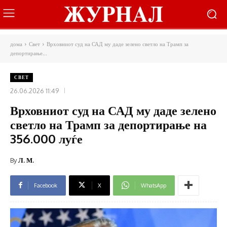
дома
Свет
Врховниот суд на САД му даде зелено светло на Трамп за
депортирање...
СВЕТ
26.06.2026 11:49
Врховниот суд на САД му даде зелено
светло на Трамп за депортирање на
356.000 луѓе
By
Л. М.
Facebook
X
WhatsApp