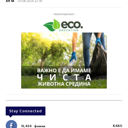
XH M
-
05.08.2026 22:59
- Advertisement -
Stay Connected
КАКО
10,404
фанови