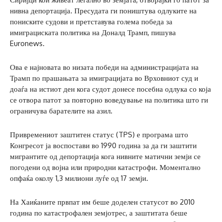
нивна депортација. Пресудата ги поништува одлуките на
пониските судови и претставува голема победа за
имиграциската политика на Доналд Трамп, пишува
Euronews.
Ова е најновата во низата победи на администрацијата на
Трамп по прашањата за имиграцијата во Врховниот суд и
доаѓа на истиот ден кога судот донесе посебна одлука со која
се отвора патот за повторно воведување на политика што ги
ограничува барателите на азил.
Привремениот заштитен статус (TPS) е програма што
Конгресот ја воспостави во 1990 година за да ги заштити
мигрантите од депортација кога нивните матични земји се
погодени од војна или природни катастрофи. Моментално
опфаќа околу 1,3 милиони луѓе од 17 земји.
На Хаиќаните првпат им беше доделен статусот во 2010
година по катастрофален земјотрес, а заштитата беше