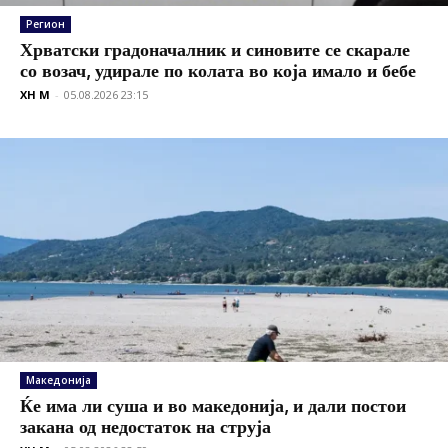
Регион
Хрватски градоначалник и синовите се скарале
со возач, удирале по колата во која имало и бебе
XH M
-
05.08.2026 23:15
Македонија
Ќе има ли суша и во македонија, и дали постои
закана од недостаток на струја