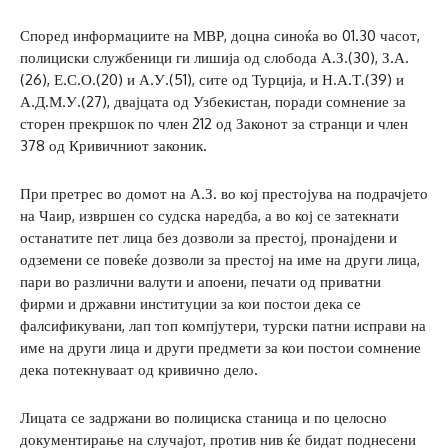
Според информациите на МВР, доцна синоќа во 01.30 часот,
полициски службеници ги лишија од слобода А.З.(30), З.А.
(26), Е.С.О.(20) и А.У.(51), сите од Турција, и Н.А.Т.(39) и
А.Д.М.У.(27), двајцата од Узбекистан, поради сомнение за
сторен прекршок по член 212 од Законот за странци и член
378 од Кривичниот законик.
При претрес во домот на А.З. во кој престојува на подрачјето
на Чаир, извршен со судска наредба, а во кој се затекнати
останатите пет лица без дозволи за престој, пронајдени и
одземени се повеќе дозволи за престој на име на други лица,
пари во различни валути и апоени, печати од приватни
фирми и државни институции за кои постои дека се
фалсификувани, лап топ компјутери, турски патни исправи на
име на други лица и други предмети за кои постои сомнение
дека потекнуваат од кривично дело.
Лицата се задржани во полициска станица и по целосно
документирање на случајот, против нив ќе бидат поднесени