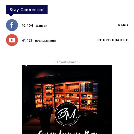
Stay Connected
КАКО
10,404
фанови
СЕ ПРЕТПЛАТИТЕ
61,453
претплатници
- Advertisement -