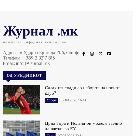
Журнал .мк
независен информативен портал
Адреса: 8 Ударна Бригада 20б, Скопје
Телефон: + 389 2 3217 815
Email: info @ zurnal.mk
ОД УРЕДНИКОТ
Салах изненади со изборот на новиот
клуб?
02.08.2026 16:41
Спорт
Црна Гора и Исланд би можеле заедно
да влезат во ЕУ
07.08.2026 22:34
Свет