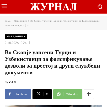
дома
Македонија
Во Скопје уапсени Турци и Узбекистанци за фалсификување
дозволи за престој и...
МАКЕДОНИЈА
21.10.2025 10:24
Во Скопје уапсени Турци и
Узбекистанци за фалсификување
дозволи за престој и други службени
документи
By
XH M
Facebook
X
WhatsApp