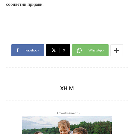
соодветни пријави.
Facebook
X
WhatsApp
XH M
- Advertisement -