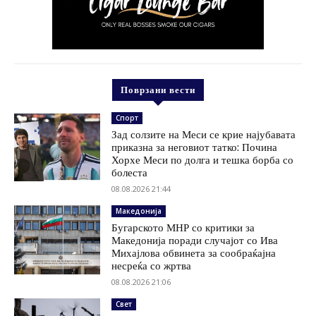
Поврзани вести
Спорт
Зад солзите на Меси се крие најубавата
приказна за неговиот татко: Почина
Хорхе Меси по долга и тешка борба со
болеста
08.08.2026 21:44
Македонија
Бугарското МНР со критики за
Македонија поради случајот со Ива
Михајлова обвинета за сообраќајна
несреќа со жртва
08.08.2026 21:06
Свет