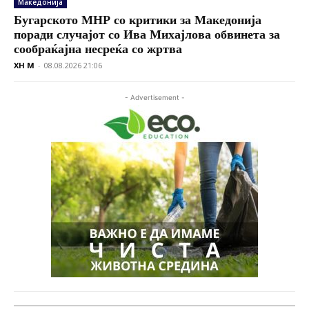
Македонија
Бугарското МНР со критики за Македонија
поради случајот со Ива Михајлова обвинета за
сообраќајна несреќа со жртва
XH M
-
08.08.2026 21:06
- Advertisement -