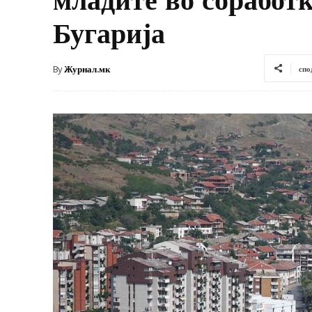
Бугарија
By
Журнал.мк
спо