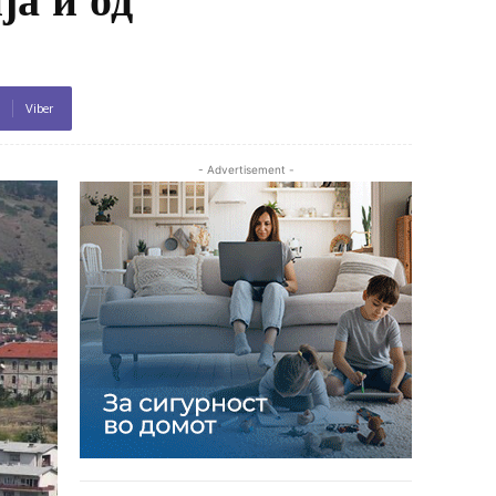
Viber
- Advertisement -