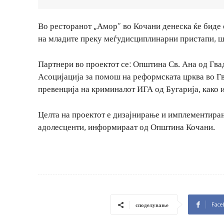
Во ресторанот „Амор“ во Кочани денеска ќе биде
на младите преку меѓудисциплинарни пристапи, шт
Партнери во проектот се: Општина Св. Ана од Гв
Асоцијација за помош на реформската црква во Г
превенција на криминалот ИГА од Бугарија, како
Целта на проектот е дизајнирање и имплементира
адолесценти, информираат од Општина Кочани.
Face
споделување