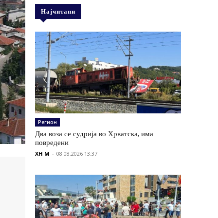
Најчитани
Регион
Два воза се судрија во Хрватска, има
повредени
XH M
-
08.08.2026 13:37