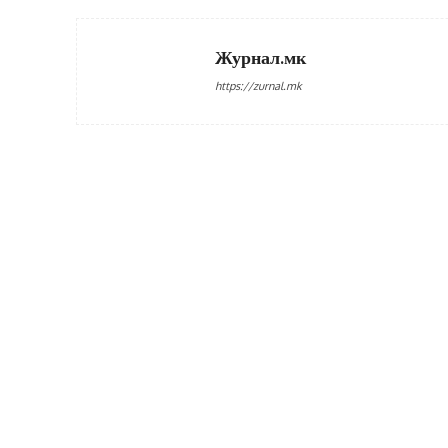
Журнал.мк
https://zurnal.mk