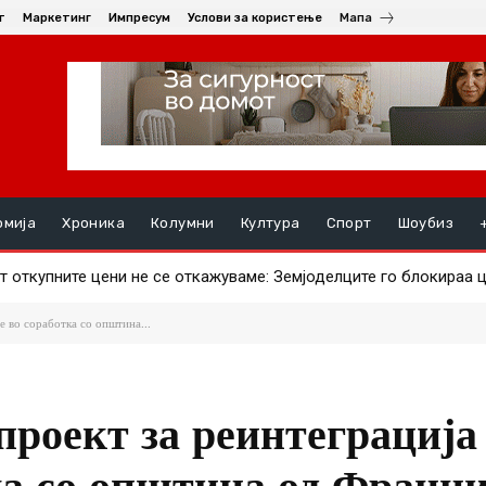
т
Маркетинг
Импресум
Услови за користење
Мапа
омија
Хроника
Колумни
Култура
Спорт
Шоубиз
 откупните цени не се откажуваме: Земјоделците го блокираа ц
рави ајвар – што за штипјани е поисплатливо?
е во соработка со општина...
проект за реинтеграција
ка со општина од Франци