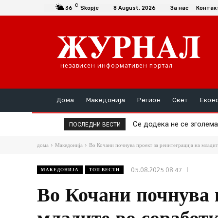
C
36
Skopje
8 August, 2026
За нас
Контак
независен информативен портал
Дома
Македонија
Регион
Свет
Екон
Се додека не се зголемат
Да се купи или да се п
ПОСЛЕДНИ ВЕСТИ
дома
Македонија
Во Кочани почнува проект за реинтеграција на младит
05.08.2025 08:47
МАКЕДОНИЈА
ТОП ВЕСТИ
Во Кочани почнува 
младите во соработ