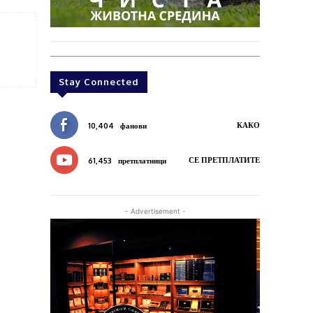
Stay Connected
КАКО
10,404
фанови
СЕ ПРЕТПЛАТИТЕ
61,453
претплатници
- Advertisement -