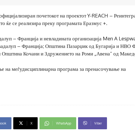
 официјализиран почетокот на проектот Y-REACH – Реинтегр
о ќе се реализира преку програмата Еразмус +.
адалуп – Франција и невладината организација Men A Lespw
вадалуп – Франција; Општина Пазарџик од Бугарија и НВО 
 и Општина Кочани и Здружението на Роми „Авена“ од Макед
ње на меѓудисциплинарна програма за пренасочување на
book
X
WhatsApp
Viber