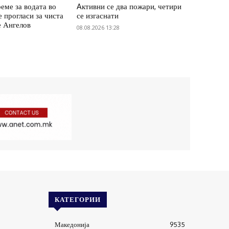
еме за водата во
Aктивни се два пожари, четири
е прогласи за чиста
се изгаснати
е Ангелов
08.08.2026 13:28
КАТЕГОРИИ
Македонија
9535