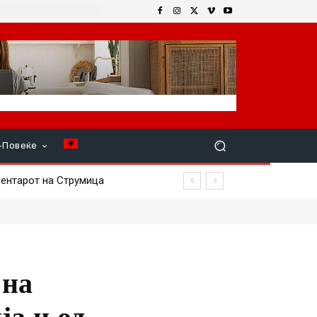
+Повеќе
ентарот на Струмица
 на
ја и од