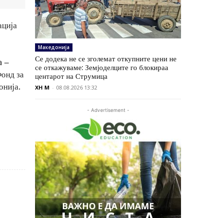
ација
Македонија
Се додека не се зголемат откупните цени не
a –
се откажуваме: Земјоделците го блокираа
Фонд за
центарот на Струмица
онија.
XH M
-
08.08.2026 13:32
- Advertisement -