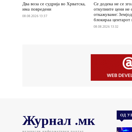
Два воза се судрија во Хрватска,
Се додека не се зг
има повредени
откупните цени не 
откажуваме: Земјод
08.08.2026 13:37
блокираа центарот
08.08.2026 13:32
Журнал .мк
ОД У
независен информативен портал