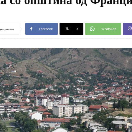
Facebook
X
WhatsApp
делување