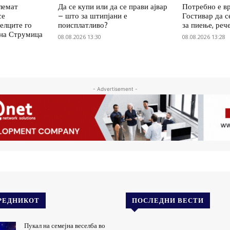
олемат
Да се купи или да се прави ајвар
Потребно е вр
се
– што за штипјани е
Гостивар да с
елците го
поисплатливо?
за пиење, реч
 на Струмица
08.08.2026 13:30
08.08.2026 13:28
- Advertisement -
РЕДНИКОТ
ПОСЛЕДНИ ВЕСТИ
Пукал на семејна веселба во