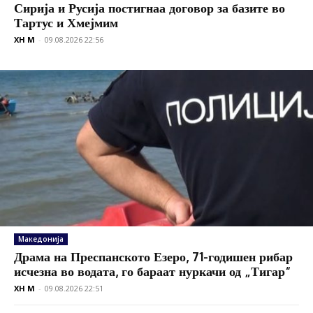
Сирија и Русија постигнаа договор за базите во
Тартус и Хмејмим
XH M
-
09.08.2026 22:56
Македонија
Драма на Преспанското Езеро, 71-годишен рибар
исчезна во водата, го бараат нуркачи од „Тигар“
XH M
-
09.08.2026 22:51