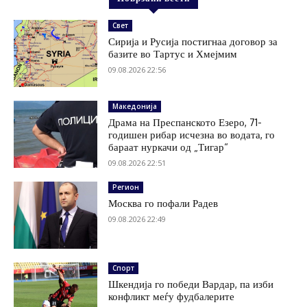
Свет
Сирија и Русија постигнаа договор за
базите во Тартус и Хмејмим
09.08.2026 22:56
Македонија
Драма на Преспанското Езеро, 71-
годишен рибар исчезна во водата, го
бараат нуркачи од „Тигар“
09.08.2026 22:51
Регион
Москва го пофали Радев
09.08.2026 22:49
Спорт
Шкендија го победи Вардар, па изби
конфликт меѓу фудбалерите