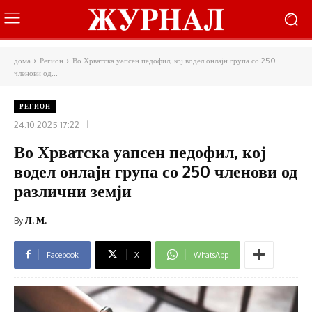
дома
Регион
Во Хрватска уапсен педофил, кој водел онлајн група со 250
членови од...
РЕГИОН
24.10.2025 17:22
Во Хрватска уапсен педофил, кој
водел онлајн група со 250 членови од
различни земји
By
Л. М.
Facebook
X
WhatsApp