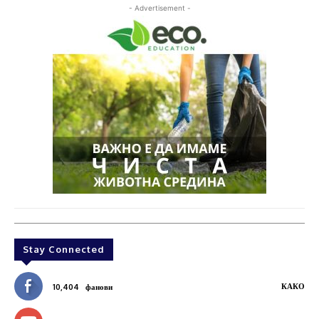
- Advertisement -
Stay Connected
КАКО
10,404
фанови