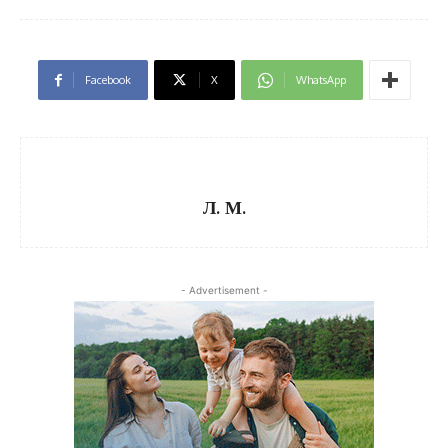
Facebook
X
WhatsApp
Л. М.
- Advertisement -