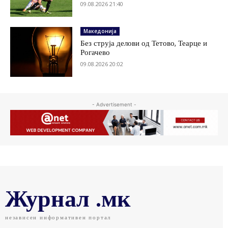
09.08.2026 21:40
Македонија
Без струја делови од Тетово, Теарце и
Рогачево
09.08.2026 20:02
- Advertisement -
Журнал .мк
независен информативен портал