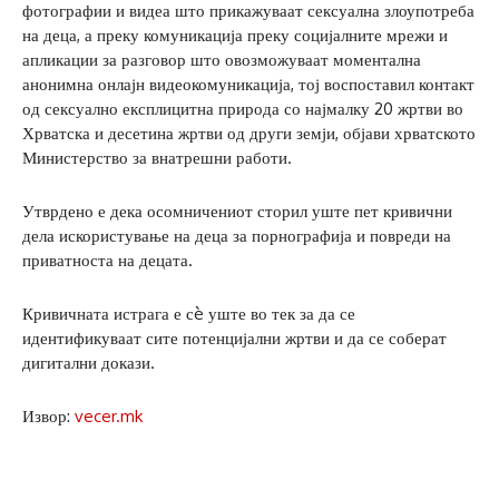
фотографии и видеа што прикажуваат сексуална злоупотреба
на деца, а преку комуникација преку социјалните мрежи и
апликации за разговор што овозможуваат моментална
анонимна онлајн видеокомуникација, тој воспоставил контакт
од сексуално експлицитна природа со најмалку 20 жртви во
Хрватска и десетина жртви од други земји, објави хрватското
Министерство за внатрешни работи.
Утврдено е дека осомничениот сторил уште пет кривични
дела искористување на деца за порнографија и повреди на
приватноста на децата.
Кривичната истрага е сè уште во тек за да се
идентификуваат сите потенцијални жртви и да се соберат
дигитални докази.
Извор:
vecer.mk