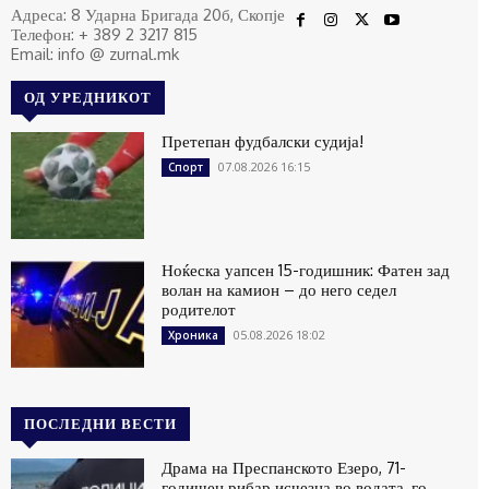
Адреса: 8 Ударна Бригада 20б, Скопје
Телефон: + 389 2 3217 815
Email: info @ zurnal.mk
ОД УРЕДНИКОТ
Претепан фудбалски судија!
07.08.2026 16:15
Спорт
Ноќеска уапсен 15-годишник: Фатен зад
волан на камион – до него седел
родителот
05.08.2026 18:02
Хроника
ПОСЛЕДНИ ВЕСТИ
Драма на Преспанското Езеро, 71-
годишен рибар исчезна во водата, го