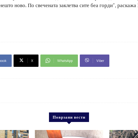
 нешто ново. По свечената заклетва сите беа горди“, раскажа
book
X
WhatsApp
Viber
Поврзани вести