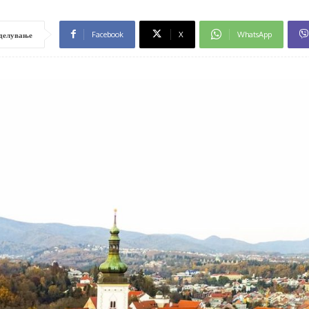
Facebook
X
WhatsApp
делување