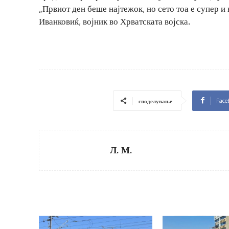
„Првиот ден беше најтежок, но сето тоа е супер и
Иванковиќ, војник во Хрватската војска.
Face
споделување
Л. М.