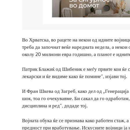
Во Хрватска, во рацете на некои од идните војниц
треба да започнат веќе наредната недела, а некои 
околу 20 милиони евра годишно, а планот е идните
Патрик Блажиќ од Шибеник е меѓу првите кои ќе се
лекарски и ќе видиме како ќе помине“, изјави тој.
И Фран Шкева од Загреб, како дел од „Генерација
шок, тоа го очекувавме. Би сакал да го одработам
дисциплина и ред“, додаде тој.
Војната обука ќе се признава како работен стаж, 
предност при вработување. Искусните војници ја н