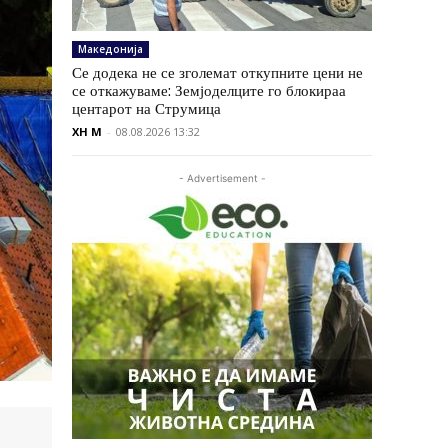
Македонија
Се додека не се зголемат откупните цени не
се откажуваме: Земјоделците го блокираа
центарот на Струмица
XH M
-
08.08.2026 13:32
- Advertisement -