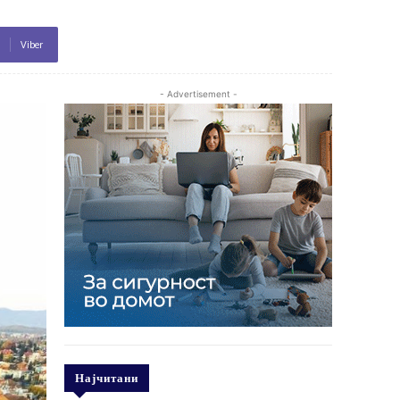
Viber
- Advertisement -
Најчитани