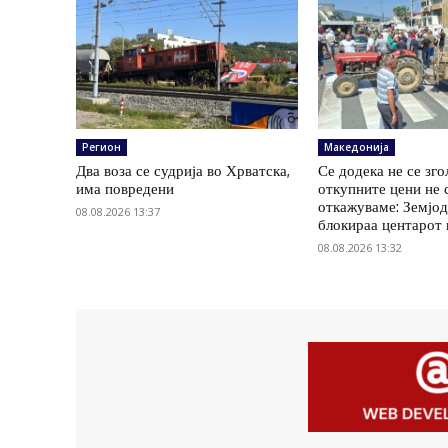
Регион
Македонија
Два воза се судрија во Хрватска,
Се додека не се зг
има повредени
откупните цени не 
откажуваме: Земјод
08.08.2026 13:37
блокираа центарот
08.08.2026 13:32