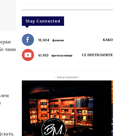
Stay Connected
КАКО
10,404
фанови
верки
ќе чини
СЕ ПРЕТПЛАТИТЕ
61,453
претплатници
- Advertisement -
олем
е
јската.