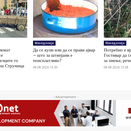
Македонија
Македонија
олемат
Да се купи или да се прави ајвар
Потребно е вр
се
– што за штипјани е
Гостивар да с
елците го
поисплатливо?
за пиење, реч
 на Струмица
08.08.2026 13:30
08.08.2026 13:28
- Advertisement -