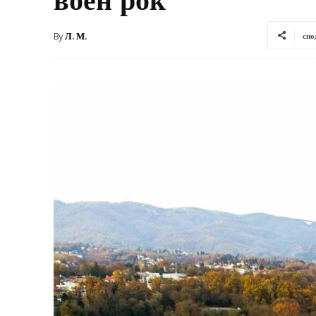
By
Л. М.
спо