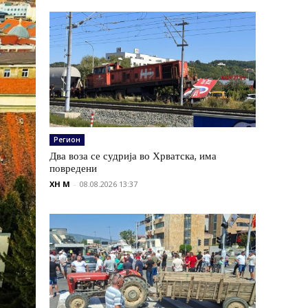
Регион
Два воза се судрија во Хрватска, има
повредени
XH M
-
08.08.2026 13:37