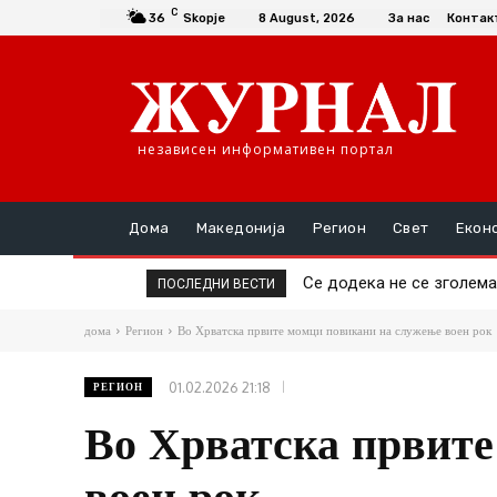
C
36
Skopje
8 August, 2026
За нас
Контак
независен информативен портал
Дома
Македонија
Регион
Свет
Екон
Се додека не се зголемат о
Да се купи или да се пра
ПОСЛЕДНИ ВЕСТИ
дома
Регион
Во Хрватска првите момци повикани на служење воен рок
01.02.2026 21:18
РЕГИОН
Во Хрватска првите
воен рок