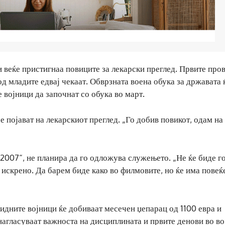
и веќе пристигнаа повиците за лекарски преглед. Првите про
од младите едвај чекаат. Обврзната воена обука за државата 
 војници да започнат со обука во март.
 појават на лекарскиот преглед. „Го добив повикот, одам на
 2007“, не планира да го одложува служењето. „Не ќе биде г
, искрено. Да барем биде како во филмовите, но ќе има повеќ
а идните војници ќе добиваат месечен џепарац од 1100 евра и
агласуваат важноста на дисциплината и првите денови во во