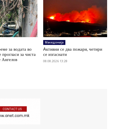
Македонија
еме за водата во
Aктивни се два пожари, четири
е прогласи за чиста
се изгаснати
е Ангелов
08.08.2026 13:28