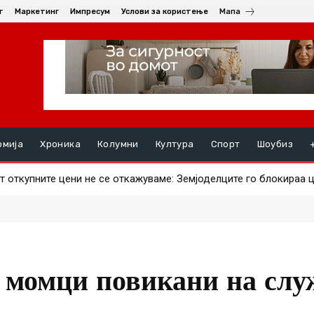
т
Маркетинг
Импресум
Услови за користење
Мапа
омија
Хроника
Колумни
Култура
Спорт
Шоубиз
ткупните цени не се откажуваме: Земјоделците го блокираа це
ви ајвар – што за штипјани е поисплатливо?
 момци повикани на сл