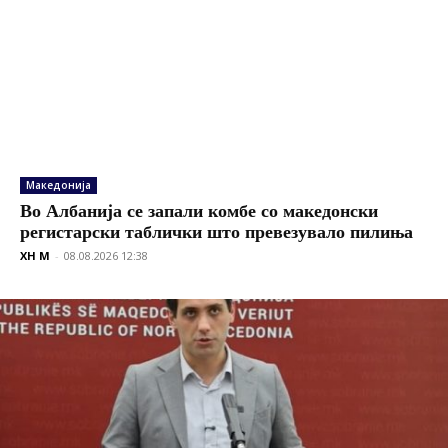
Македонија
Во Албанија се запали комбе со македонски
регистарски таблички што превезувало пилиња
XH M
-
08.08.2026 12:38