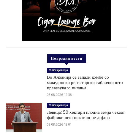
Поврзани вести
Македонија
Во Албанија се запали комбе со
македонски регистарски таблички што
превезувало пилиња
08.08.2026 12:38
Македонија
Левица: 50 хектари плодна земја чекаат
фабрики што никогаш не дојдоа
08.08.2026 12:01