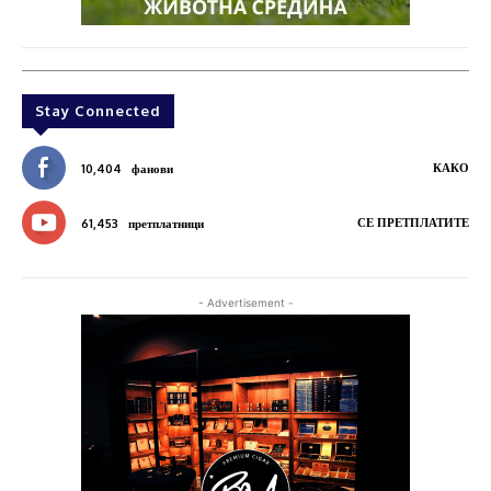
Stay Connected
КАКО
10,404
фанови
СЕ ПРЕТПЛАТИТЕ
61,453
претплатници
- Advertisement -