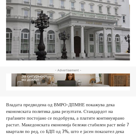
- Advertisement -
Владата предводена од ВМРО-ДПМНЕ покажува дека
економската политика дава резултати. Стандардот на
граѓаните постојано се подобрува, а платите континуирано
растат. Македонската економија бележи стабилен раст веќе 7
квартали по ред, со БДП од 3%, што е јасен показател дека