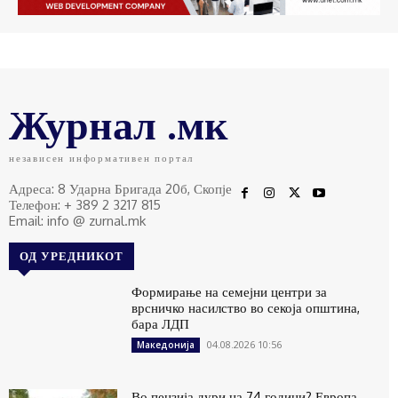
Журнал .мк
независен информативен портал
Адреса: 8 Ударна Бригада 20б, Скопје
Телефон: + 389 2 3217 815
Email: info @ zurnal.mk
ОД УРЕДНИКОТ
Формирање на семејни центри за
врсничко насилство во секоја општина,
бара ЛДП
04.08.2026 10:56
Македонија
Во пензија дури на 74 години? Европа