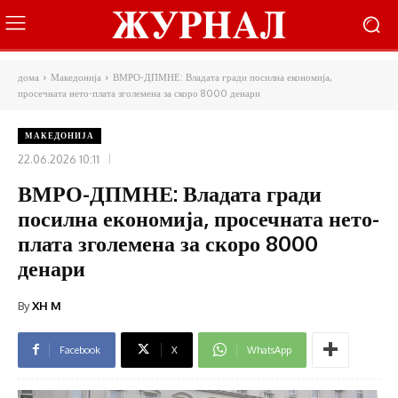
дома
Македонија
ВМРО-ДПМНЕ: Владата гради посилна економија,
просечната нето-плата зголемена за скоро 8000 денари
МАКЕДОНИЈА
22.06.2026 10:11
ВМРО-ДПМНЕ: Владата гради
посилна економија, просечната нето-
плата зголемена за скоро 8000
денари
By
XH M
Facebook
X
WhatsApp