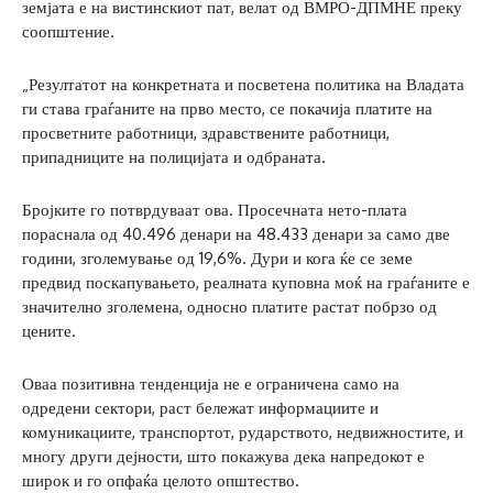
земјата е на вистинскиот пат, велат од ВМРО-ДПМНЕ преку
соопштение.
„Резултатот на конкретната и посветена политика на Владата
ги става граѓаните на прво место, се покачија платите на
просветните работници, здравствените работници,
припадниците на полицијата и одбраната.
Бројките го потврдуваат ова. Просечната нето-плата
пораснала од 40.496 денари на 48.433 денари за само две
години, зголемување од 19,6%. Дури и кога ќе се земе
предвид поскапувањето, реалната куповна моќ на граѓаните е
значително зголемена, односно платите растат побрзо од
цените.
Оваа позитивна тенденција не е ограничена само на
одредени сектори, раст бележат информациите и
комуникациите, транспортот, рударството, недвижностите, и
многу други дејности, што покажува дека напредокот е
широк и го опфаќа целото општество.