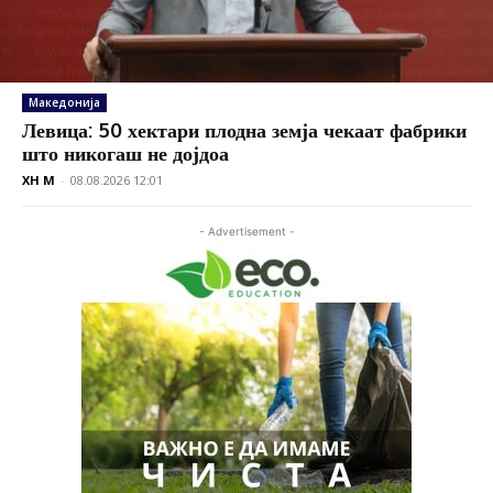
Македонија
Левица: 50 хектари плодна земја чекаат фабрики
што никогаш не дојдоа
XH M
-
08.08.2026 12:01
- Advertisement -