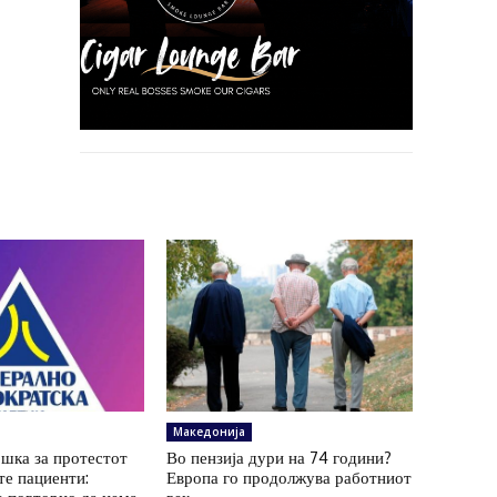
Македонија
шка за протестот
Во пензија дури на 74 години?
те пациенти:
Европа го продолжува работниот