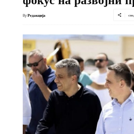
By
Редакција
спо