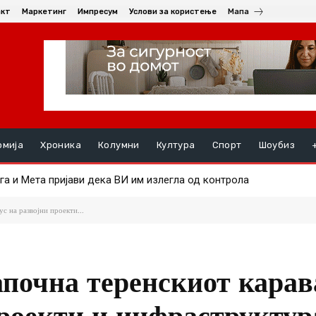
акт
Маркетинг
Импресум
Услови за користење
Мапа
омија
Хроника
Колумни
Култура
Спорт
Шоубиз
а и Мета пријави дека ВИ им излегла од контрола
и на Android и Wear OS уредите на почетокот на следниот месец
с на развојни проекти...
апочна теренскиот карав
проекти и инфраструктур