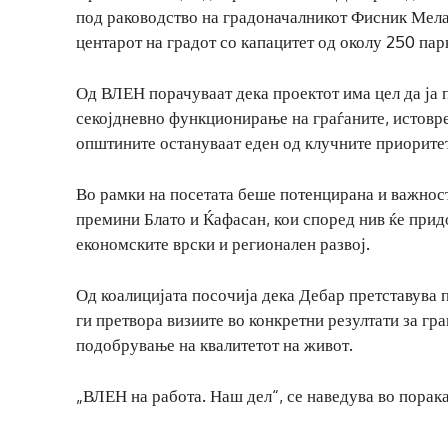
под раководство на градоначалникот Фисник Мела.
центарот на градот со капацитет од околу 250 па
Од ВЛЕН порачуваат дека проектот има цел да ја 
секојдневно функционирање на граѓаните, истовре
општините остануваат еден од клучните приоритет
Во рамки на посетата беше потенцирана и важнос
премини Блато и Ќафасан, кои според нив ќе придо
економските врски и регионален развој.
Од коалицијата посочија дека Дебар претставува 
ги претвора визиите во конкретни резултати за гр
подобрување на квалитетот на живот.
„ВЛЕН на работа. Наш дел“, се наведува во порака