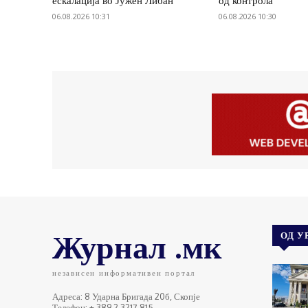
ескалација во Јужен Либан
од контрола
06.08.2026 10:31
06.08.2026 10:30
Журнал .мк
ОД У
независен информативен портал
Адреса: 8 Ударна Бригада 20б, Скопје
Телефон: + 389 2 3217 815