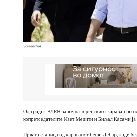
Screenshot
Од градот ВЛЕН започна теренскиот караван по н
копретседателите Изет Меџити и Биљал Касами ја 
Првата станица од караванот беше Дебар, каде бе