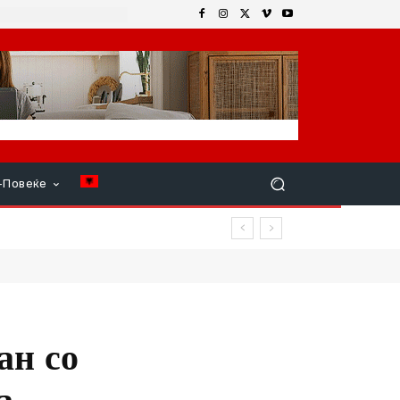
+Повеќе
ан со
а