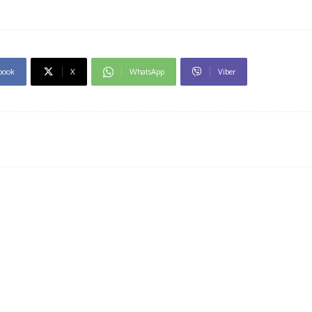
book
X
WhatsApp
Viber