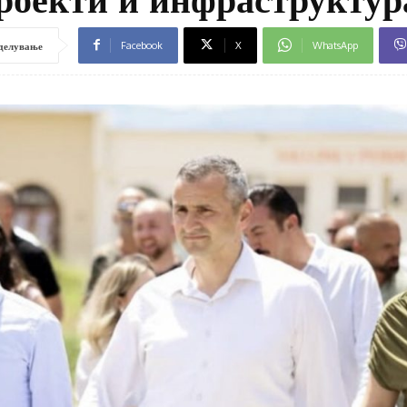
Facebook
X
WhatsApp
делување