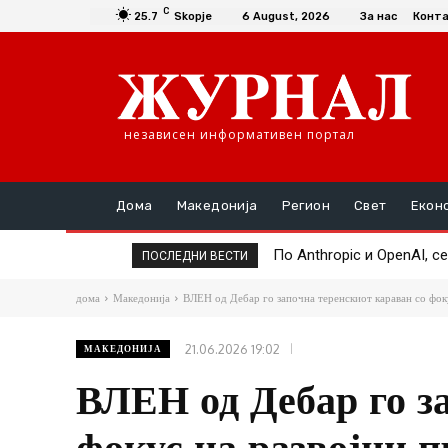
C
25.7
Skopje
6 August, 2026
За нас
Конт
независен информативен портал
Дома
Македонија
Регион
Свет
Екон
По Anthropic и OpenAI, сег
Google Assistant се гас
ПОСЛЕДНИ ВЕСТИ
дома
Македонија
ВЛЕН од Дебар го започна теренскиот караван со фоку
21.06.2026 19:02
МАКЕДОНИЈА
ВЛЕН од Дебар го з
фокус на развојни 