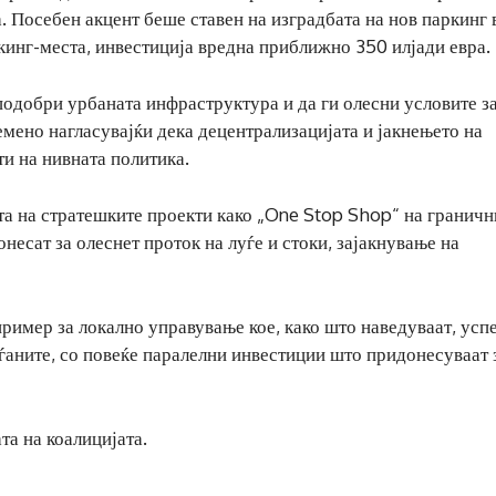
 Посебен акцент беше ставен на изградбата на нов паркинг 
ркинг-места, инвестиција вредна приближно 350 илјади евра.
подобри урбаната инфраструктура и да ги олесни условите з
мено нагласувајќи дека децентрализацијата и јакнењето на
и на нивната политика.
та на стратешките проекти како „One Stop Shop“ на граничн
несат за олеснет проток на луѓе и стоки, зајакнување на
пример за локално управување кое, како што наведуваат, ус
аѓаните, со повеќе паралелни инвестиции што придонесуваат 
та на коалицијата.