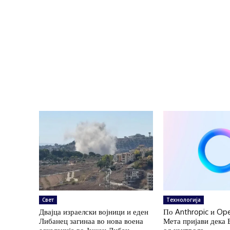
Свет
Технологија
Двајца израелски војници и еден
По Anthropic и Ope
Либанец загинаа во нова воена
Мета пријави дека 