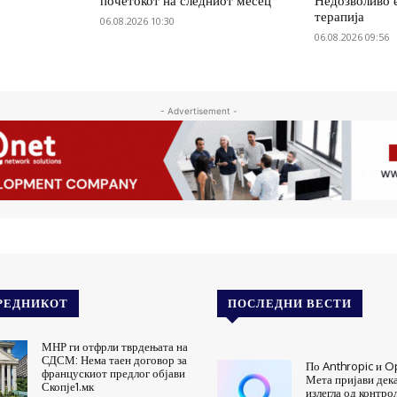
почетокот на следниот месец
Недозволиво 
терапија
06.08.2026 10:30
06.08.2026 09:56
- Advertisement -
РЕДНИКОТ
ПОСЛЕДНИ ВЕСТИ
МНР ги отфрли тврдењата на
СДСМ: Нема таен договор за
По Anthropic и Op
францускиот предлог објави
Мета пријави дек
Скопје1.мк
излегла од контро