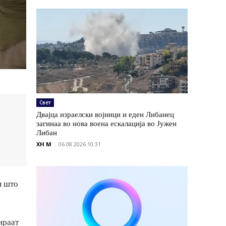
Свет
Двајца израелски војници и еден Либанец
загинаа во нова воена ескалација во Јужен
Либан
XH M
-
06.08.2026 10:31
и што
ираат