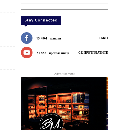
Stay Connected
КАКО
10,404
фанови
СЕ ПРЕТПЛАТИТЕ
61,453
претплатници
- Advertisement -