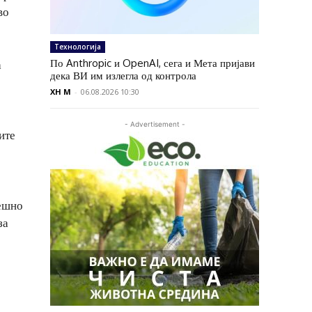
во
Технологија
По Anthropic и OpenAI, сега и Мета пријави
а
дека ВИ им излегла од контрола
XH M
-
06.08.2026 10:30
- Advertisement -
ите
пешно
за