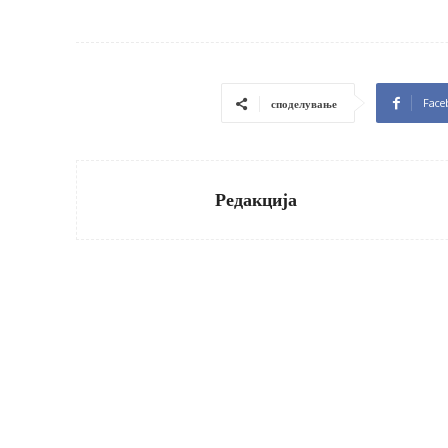
Face
споделување
Редакција