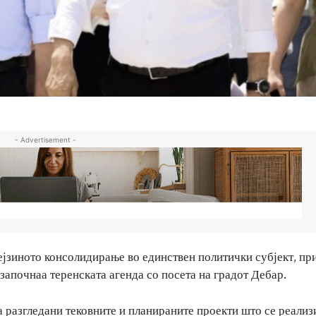
- Advertisement -
ејзиното консолидирање во единствен политички субјект, пр
започнаа теренската агенда со посета на градот Дебар.
а разгледани тековните и планираните проекти што се реализ