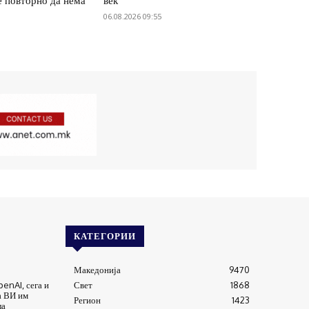
е повторно да нема
век
06.08.2026 09:55
КАТЕГОРИИ
Македонија
9470
enAI, сега и
Свет
1868
а ВИ им
Регион
1423
ла