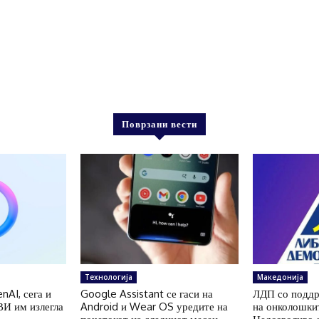
Поврзани вести
Технологија
Македонија
nAI, сега и
Google Assistant се гаси на
ЛДП со поддр
ВИ им излегла
Android и Wear OS уредите на
на онколошки