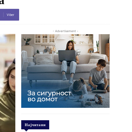
Viber
- Advertisement -
Најчитани