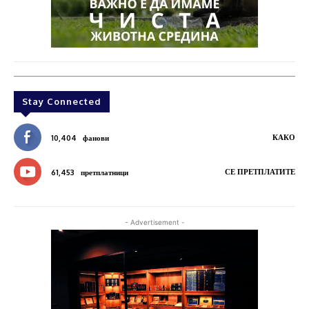
Stay Connected
КАКО
10,404
фанови
СЕ ПРЕТПЛАТИТЕ
61,453
претплатници
- Advertisement -