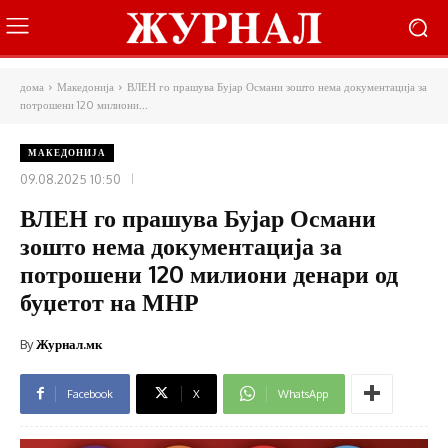
дома
Македонија
ВЛЕН го прашува Бујар Османи зошто нема документација за
потрошени 120 милиони...
МАКЕДОНИЈА
09.08.2025 10:50
ВЛЕН го прашува Бујар Османи
зошто нема документација за
потрошени 120 милиони денари од
буџетот на МНР
By
Журнал.мк
Facebook
X
WhatsApp