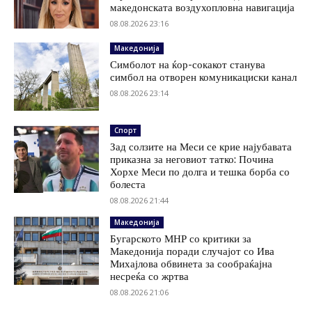
македонската воздухопловна навигација
08.08.2026 23:16
Македонија
Симболот на ќор-сокакот станува
симбол на отворен комуникациски канал
08.08.2026 23:14
Спорт
Зад солзите на Меси се крие најубавата
приказна за неговиот татко: Почина
Хорхе Меси по долга и тешка борба со
болеста
08.08.2026 21:44
Македонија
Бугарското МНР со критики за
Македонија поради случајот со Ива
Михајлова обвинета за сообраќајна
несреќа со жртва
08.08.2026 21:06