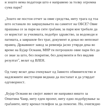
и зошто нема податоци што е направено за толку огромна
сума пари?
„Зошто не постои отчет за овие средства, ниту трага од тоа
што останало по завршувањето на самитот на ОБСЕ? Овие
прашања се за пари на сите граѓани, за пари кои требало да
се користат за училишта, подобро здравство, за водоводи и
патишта, а завршиле без траг, документ и доказ во непознат
правец. Државниот завод за ревизија јасно утврди дека во
време на Бујар Османи, МНР ги потрошило овие пари без да
се знае за што, без покритие, без документи и без видлив
резултат“, велат од ВЛЕН.
Од таму велат дека очекуваат од Јавното обвинителство и
надлежните инстутиции веднаш да постапат и да утврдат
одговорност.
„Бујар Османи во својот живот не направил ништо за
Општина Чаир, ниту еден проект, ниту едно подобрување за
граѓаните, ниту кренал телефон за да помогне. Но, очигледно