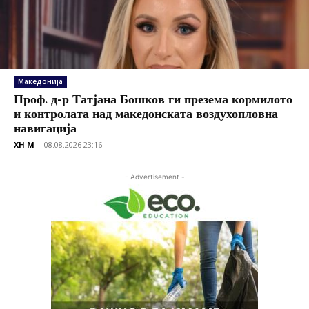
Македонија
Проф. д-р Татјана Бошков ги презема кормилото
и контролата над македонската воздухопловна
навигација
XH M
-
08.08.2026 23:16
- Advertisement -