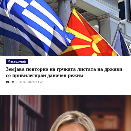
Македонија
Земјава повторно на грчката листата на држави
со привилегиран даночен режим
XH M
-
08.08.2026 23:20