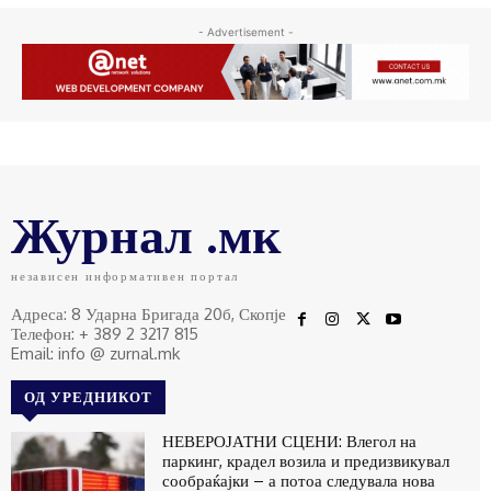
- Advertisement -
Журнал .мк
независен информативен портал
Адреса: 8 Ударна Бригада 20б, Скопје
Телефон: + 389 2 3217 815
Email: info @ zurnal.mk
ОД УРЕДНИКОТ
НЕВЕРОЈАТНИ СЦЕНИ: Влегол на
паркинг, крадел возила и предизвикувал
сообраќајки – а потоа следувала нова