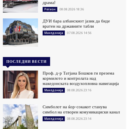
драма!
08.08.2026 18:36
Регион
ДУИ бара албанскиот јазик да биде
вратен на државните табли
07.08.2026 14:56
Македонија
ПОСЛЕДНИ ВЕСТИ
Проф. д-р Татјана Бошков ги презема
кормилото и контролата над
македонската воздухопловна навигација
08.08.2026 23:16
Македонија
Симболот на ќор-сокакот станува
симбол на отворен комуникациски канал
08.08.2026 23:14
Македонија