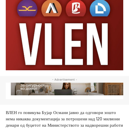
- Advertisement -
ВЛЕН го повикува Бујар Османи јавно да одговори зошто
нема никаква документација за потрошени над 120 милиони
денари од буџетот на Министерството за надворешни работи