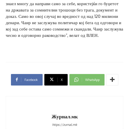
знаел многу да направи само за себе, користејќи го буџетот
на државата за сомнителни трошоци без трага, документ и
доказ. Само во овој случај во вредност од над 120 милиони
денари. Чаир не заслужува политичар кој бега од одговори и
кој зад себе остава само сомнежи и скандали. Чаир заслужува
чесно и одговорно раководство“, велат од ВЛЕН.
Facebook
X
WhatsApp
Журнал.мк
https://zurnal.mk