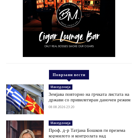
Поврзани вести
Македонија
Земјава повторно на грчката листата на
држави со привилегиран даночен режим
08.08.2026 23:20
Македонија
Проф. д-р Татјана Бошков ги презема
кормилото и контролата над