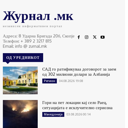
Журнал .мк
независен информативен портал
Адреса: 8 Ударна Бригада 20б, Скопје
Телефон: + 389 2 3217 815
Email: info @ zurnal.mk
ОД УРЕДНИКОТ
САД го ратификуваа договорот за заем
од 302 милиони долари за Албанија
04.08.2026 19:08
Регион
Гори на пет локации кај село Раец,
ситуацијата е исклучително сериозна
03.08.2026 00:14
Македонија