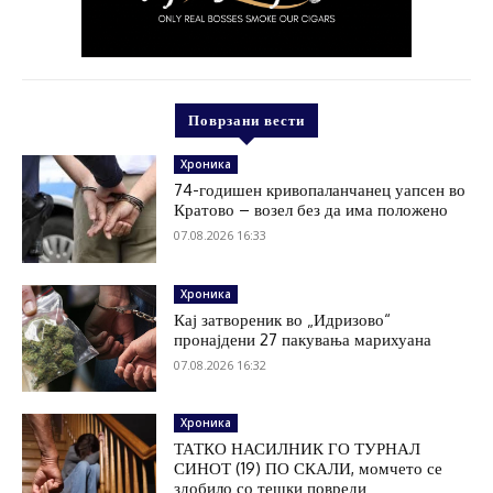
Поврзани вести
Хроника
74-годишен кривопаланчанец уапсен во
Кратово – возел без да има положено
07.08.2026 16:33
Хроника
Кај затвореник во „Идризово“
пронајдени 27 пакувања марихуана
07.08.2026 16:32
Хроника
ТАТКО НАСИЛНИК ГО ТУРНАЛ
СИНОТ (19) ПО СКАЛИ, момчето се
здобило со тешки повреди