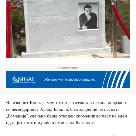
- Advertisement -
На изворот Кнежак, местото кое засекогаш остана поврзано
со легендарниот Халид Бешлиќ благодарение на песната
„Романија“, свечено беше откриен споменик во чест на еден
од најголемите музички имиња на Балканот.