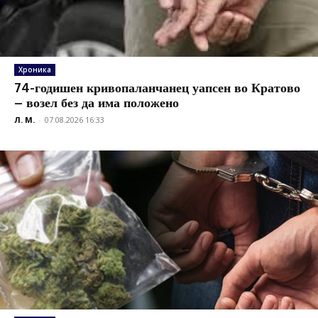
Хроника
74-годишен кривопаланчанец уапсен во Кратово
– возел без да има положено
Л. М.
-
07.08.2026 16:33