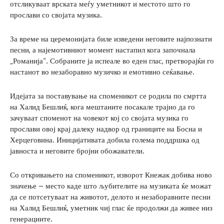
отсликуваат врската меѓу уметникот и местото што го
прослави со својата музика.
За време на церемонијата биле изведени неговите најпознати
песни, а најемотивниот момент настапил кога започнала
„Романија“. Собраните ја испеале во еден глас, претворајќи го
настанот во незаборавно музичко и емотивно сеќавање.
Идејата за поставување на споменикот се родила по смртта
на Халид Бешлиќ, кога мештаните посакале трајно да го
зачуваат споменот на човекот кој со својата музика го
прослави овој крај далеку надвор од границите на Босна и
Херцеговина. Иницијативата добила голема поддршка од
јавноста и неговите бројни обожаватели.
Со откривањето на споменикот, изворот Кнежак добива ново
значење – место каде што љубителите на музиката ќе можат
да се потсетуваат на животот, делото и незаборавните песни
на Халид Бешлиќ, уметник чиј глас ќе продолжи да живее низ
генерациите.