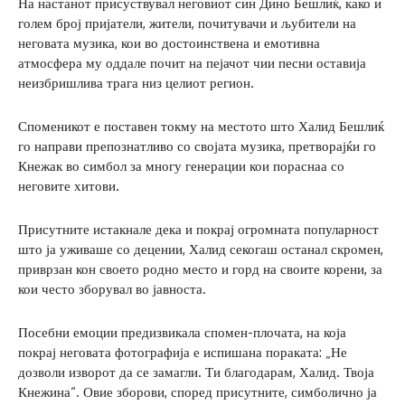
На настанот присуствувал неговиот син Дино Бешлиќ, како и
голем број пријатели, жители, почитувачи и љубители на
неговата музика, кои во достоинствена и емотивна
атмосфера му оддале почит на пејачот чии песни оставија
неизбришлива трага низ целиот регион.
Споменикот е поставен токму на местото што Халид Бешлиќ
го направи препознатливо со својата музика, претворајќи го
Кнежак во симбол за многу генерации кои пораснаа со
неговите хитови.
Присутните истакнале дека и покрај огромната популарност
што ја уживаше со децении, Халид секогаш останал скромен,
приврзан кон своето родно место и горд на своите корени, за
кои често зборувал во јавноста.
Посебни емоции предизвикала спомен-плочата, на која
покрај неговата фотографија е испишана пораката: „Не
дозволи изворот да се замагли. Ти благодарам, Халид. Твоја
Кнежина“. Овие зборови, според присутните, симболично ја