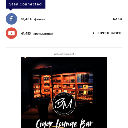
Stay Connected
КАКО
10,404
фанови
СЕ ПРЕТПЛАТИТЕ
61,453
претплатници
- Advertisement -