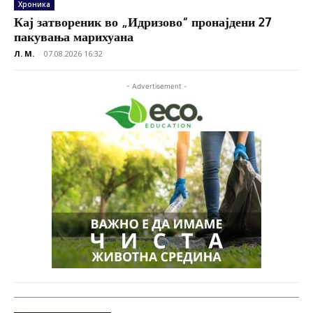
Хроника
Кај затвореник во „Идризово“ пронајдени 27
пакувања марихуана
Л. М.
-
07.08.2026 16:32
- Advertisement -