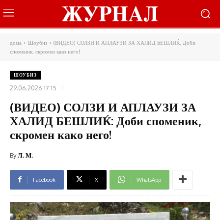
дома
Шоубиз
(ВИДЕО) СОЛЗИ И АПЛАУЗИ ЗА ХАЛИД БЕШЛИЌ: Доби
споменик, скромен како него!
ШОУБИЗ
29.06.2026 17:15
(ВИДЕО) СОЛЗИ И АПЛАУЗИ ЗА
ХАЛИД БЕШЛИЌ: Доби споменик,
скромен како него!
By
Л. М.
Facebook
X
WhatsApp