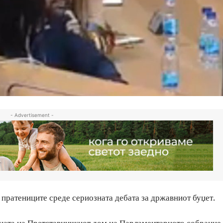
- Advertisement -
 пратениците среде сериозната дебата за државниот буџет.
ницата на Претставничкиот дом на Парламентарното собрание