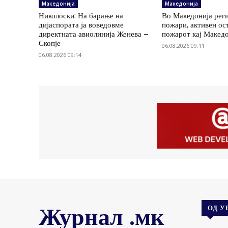
Македонија
Македонија
Николоски: На барање на
Во Македонија рег
дијаспората ја воведовме
пожари, активен ос
директната авиолинија Женева –
пожарот кај Макед
Скопје
06.08.2026 09:11
06.08.2026 09:14
Журнал .мк
ОД У