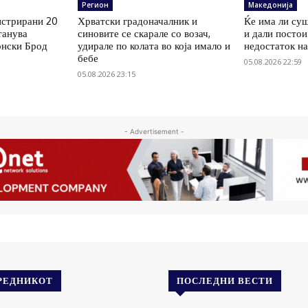
Регион
Македонија
истрирани 20
Хрватски градоначалник и
Ќе има ли суш
танува
синовите се скарале со возач,
и дали постои
онски Брод
удирале по колата во која имало и
недостаток на
бебе
05.08.2026 22:59
05.08.2026 23:15
- Advertisement -
РЕДНИКОТ
ПОСЛЕДНИ ВЕСТИ