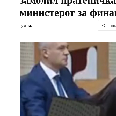
министерот за фина
By
Л. М.
спо