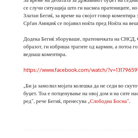
се случи ситуација што ги насмеа пратениците, но
Златан Бегиќ, за време на својот говор коментира
Срѓан Амиџиќ се појавил ноќта пред Ноќта на веш
Додека Бегиќ зборуваше, пратеничката на СНСД, 
образот, ги избриша трагите од кармин, а потоа г
веднаш коментира.
https://www.facebook.com/watch/?v=1317965
„Би ја замолил мојата колешка да не седи во скут
буџет. Тоа е потценување на овој дом и на сите н
ред“, рече Бегиќ, пренесува „
Слободна Босна“
.