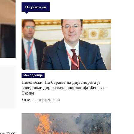
Најчитани
Македонија
Николоски: На барање на дијаспората ја
воведовме директната авиолинија Женева –
Скопје
XH M
-
06.08.2026 09:14
 на БиХ