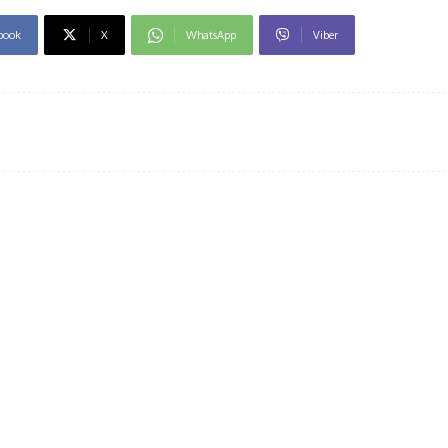
book
X
WhatsApp
Viber