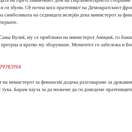
 и ги збуни. Сè почна кога пратеникот на Демократскиот фро
 за симболиката на седницата велејќи дека министерот за фи
терките.
Сања Вулиќ, му се приближи на министерот Амиџиќ, го бакн
о прегрна и кратко му зборуваше. Моментот го забележа и Бег
979783194
от на министерот за финансии додека разговараме за државн
ас тука. Барам пауза за да можеме да ги доведеме пратеницит