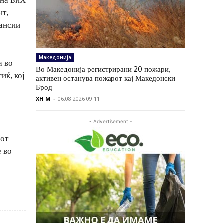
нт,
нансии
Македонија
а во
Во Македонија регистрирани 20 пожари,
иќ, кој
активен останува пожарот кај Македонски
Брод
XH M
-
06.08.2026 09:11
- Advertisement -
иот
е во