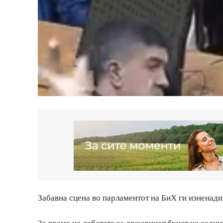
Забавна сцена во парламентот на БиХ ги изненади
За време на дебатата за државниот буџет на сед