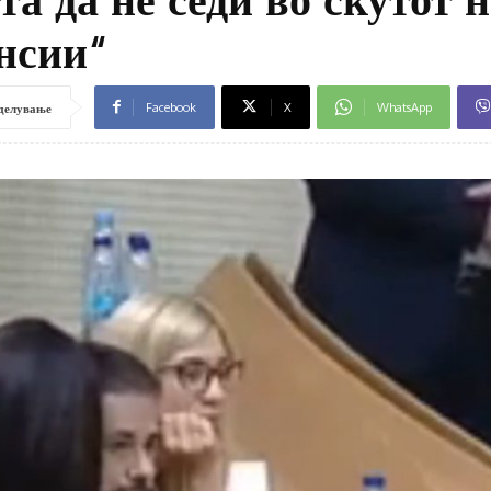
нсии“
Facebook
X
WhatsApp
делување