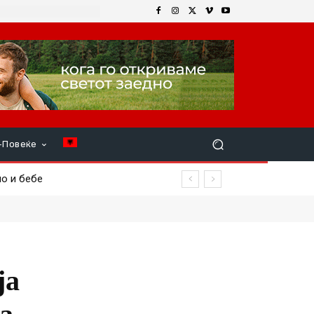
+Повеќе
ло и бебе
ја
а