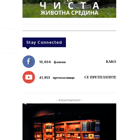
Stay Connected
КАКО
10,404
фанови
СЕ ПРЕТПЛАТИТЕ
61,453
претплатници
- Advertisement -