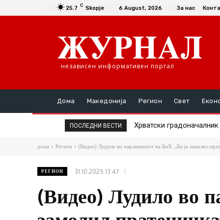
C
25.7
Skopje
6 August, 2026
За нас
Конт
независен информативен портал
Дома
Македонија
Регион
Свет
Екон
Хрватски градоначалник 
ПОСЛЕДНИ ВЕСТИ
дома
Регион
(Видео) Лудило во парламентот на БиХ: „Би ја замолил прат
31.10.2025 13:47
РЕГИОН
(Видео) Лудило во п
замолил пратеничкат