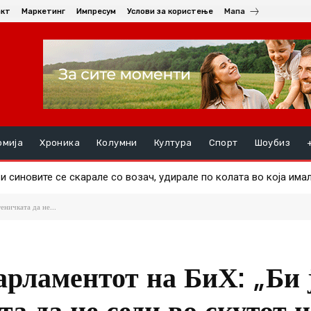
акт
Маркетинг
Импресум
Услови за користење
Мапа
омија
Хроника
Колумни
Култура
Спорт
Шоубиз
и синовите се скарале со возач, удирале по колата во која има
еничката да не...
арламентот на БиХ: „Би 
а да не седи во скутот н