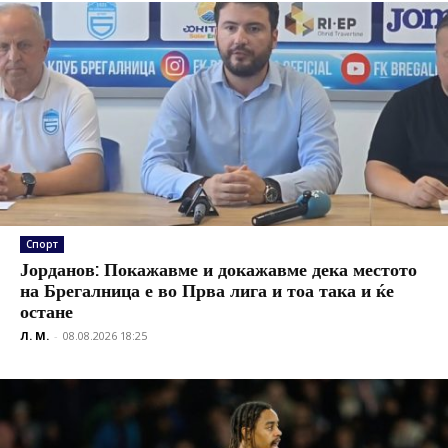
Спорт
Јорданов: Покажавме и докажавме дека местото
на Брегалница е во Прва лига и тоа така и ќе
остане
Л. М.
-
08.08.2026 18:25