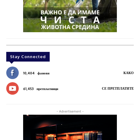
Stay Connected
КАКО
10,404
фанови
СЕ ПРЕТПЛАТИТЕ
61,453
претплатници
- Advertisement -