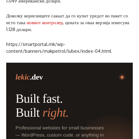
1.049 американски долари.
Доколку корисниците сакаат да го купат уредот во пакет со
исто така
новиот контролер
, цената за оваа верзија изнесува
1.128 долари.
https://smartportal.mk/wp-
content/banners/makpetrol/lubex/index-04.html