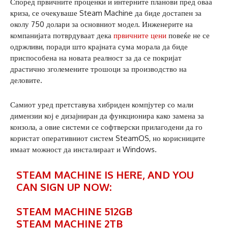
Според првичните проценки и интерните планови пред оваа
криза, се очекуваше Steam Machine да биде достапен за
околу 750 долари за основниот модел. Инженерите на
компанијата потврдуваат дека
првичните цени
повеќе не се
одржливи, поради што крајната сума морала да биде
приспособена на новата реалност за да се покријат
драстично зголемените трошоци за производство на
деловите.
Самиот уред претставува хибриден компјутер со мали
димензии кој е дизајниран да функционира како замена за
конзола, а овие системи се софтверски прилагодени да го
користат оперативниот систем SteamOS, но корисниците
имаат можност да инсталираат и Windows.
STEAM MACHINE IS HERE, AND YOU
CAN SIGN UP NOW:
STEAM MACHINE 512GB
STEAM MACHINE 2TB