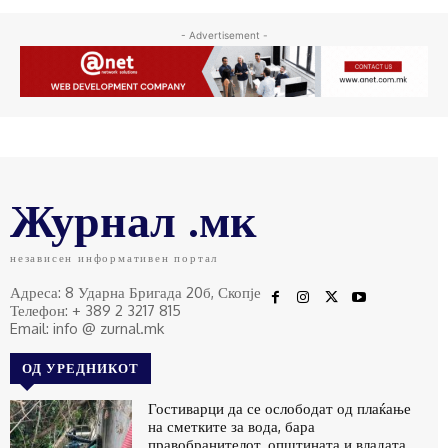
- Advertisement -
Журнал .мк
независен информативен портал
Адреса: 8 Ударна Бригада 20б, Скопје
Телефон: + 389 2 3217 815
Email: info @ zurnal.mk
ОД УРЕДНИКОТ
Гостиварци да се ослободат од плаќање
на сметките за вода, бара
правобранителот, општината и владата