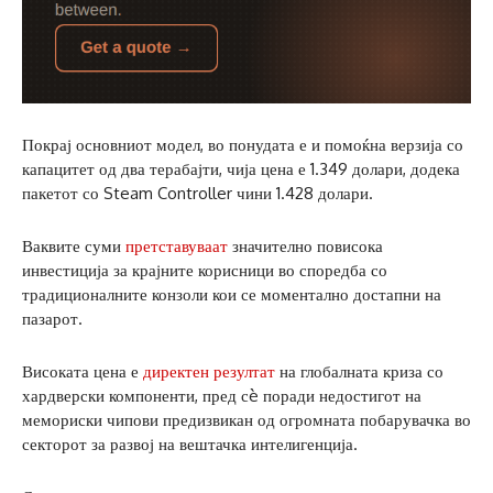
Покрај основниот модел, во понудата е и помоќна верзија со
капацитет од два терабајти, чија цена е 1.349 долари, додека
пакетот со Steam Controller чини 1.428 долари.
Ваквите суми
претставуваат
значително повисока
инвестиција за крајните корисници во споредба со
традиционалните конзоли кои се моментално достапни на
пазарот.
Високата цена е
директен резултат
на глобалната криза со
хардверски компоненти, пред сè поради недостигот на
мемориски чипови предизвикан од огромната побарувачка во
секторот за развој на вештачка интелигенција.