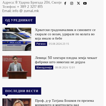
Адреса: 8 Ударна Бригада 20б, Скопје
Телефон: + 389 2 3217 815
Email: info @ zurnal.mk
ОД УРЕДНИКОТ
Хрватски градоначалник и синовите се
скарале со возач, удирале по колата во
која имало и бебе
05.08.2026 23:15
Регион
Левица: 50 хектари плодна земја чекаат
фабрики што никогаш не дојдоа
08.08.2026 12:01
Македонија
ПОСЛЕДНИ ВЕСТИ
Проф. д-р Татјана Бошков ги презема
кормилото и контролата над