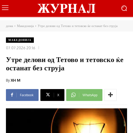
дома
Македонија
Утре делови од Тетово и тетовско ќе останат без струја
МАКЕДОНИЈА
07.07.2026 20:16
Утре делови од Тетово и тетовско ќе
останат без струја
By
XH M
Facebook
X
WhatsApp