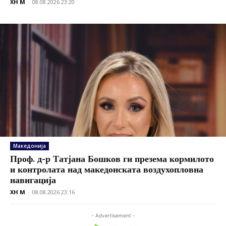
XH M
-
08.08.2026 23:20
Македонија
Проф. д-р Татјана Бошков ги презема кормилото
и контролата над македонската воздухопловна
навигација
XH M
-
08.08.2026 23:16
- Advertisement -