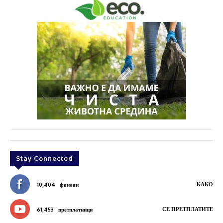
Stay Connected
КАКО
10,404
фанови
СЕ ПРЕТПЛАТИТЕ
61,453
претплатници