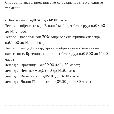
Според најавата, прекините ќе се реализираат во следните
термини:
с. Боговиње– од08:45 до 14:30 часот;
Тетово– објектите кај „Еколог“ ќе бидат без струја од08:50
до 14:15 часот;
Тетово– населбаБлок 70ќе биде без електрична енергија
од08:50 до 14:15 часот;
Тетово– улица„Вонвардарска“и објектите во близина на
патот кон с. Брвеница ќе останат без струја од09:00 до 14:00
часот;
дел од с. Вратница– од09:00 до 14:30 часот;
дел од с. Челопек– од09:00 до 14:30 часот;
дел од с. Волковија– од09:30 до 14:00 часот;
дел од с. Долно Палчиште– од09:30 до 14:30 часот.