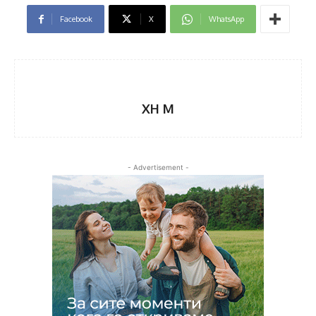
Facebook
X
WhatsApp
XH M
- Advertisement -