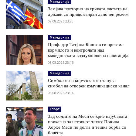
Македонија
Земјава повторно на грчката листата на
држави со привилегиран даночен режим
08.08.2026 23:20
Македонија
Проф. д-р Татјана Бошков ги презема
кормилото и контролата над
македонската воздухопловна навигација
08.08.2026 23:16
Македонија
Симболот на ќор-сокакот станува
симбол на отворен комуникациски канал
08.08.2026 23:14
Спорт
Зад солзите на Меси се крие најубавата
приказна за неговиот татко: Почина
Хорхе Меси по долга и тешка борба со
болеста