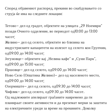
Според објавениот распоред, прекини во снабдувањето со
струја ќе има на следните локации:
Тетово– дел од градот, објектите на улицата „29 Ноември“
позади Очното одделение, во периодот од10:00 до 13:00
часот;
Желино– дел од селото, објектите во близина на
индустриските капацитети на излезот од селото кон Групчин,
од09:00 до 14:00 часот;
Јегуновце– објектите кај „Нелина кафе“ и „Суни Парк“,
од09:00 до 15:00 часот;
Пршовце– дел од селото, од09:00 до 14:00 часот;
Ново Село (Општина Желино)– дел од населеното место,
од09:00 до 14:00 часот;
Озормиште– дел од селото, од09:30 до 14:00 часот;
Чифлик– дел од селото, од09:30 до 14:00 часот.
Од надлежните апелираат граѓаните навремено да ги
планираат своите активности и да преземат мерки за заштита
на електричните уреди за време на прекините. Доколку