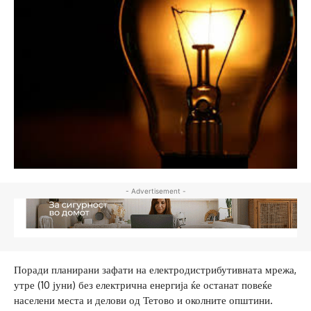
- Advertisement -
Поради планирани зафати на електродистрибутивната мрежа,
утре (10 јуни) без електрична енергија ќе останат повеќе
населени места и делови од Тетово и околните општини.