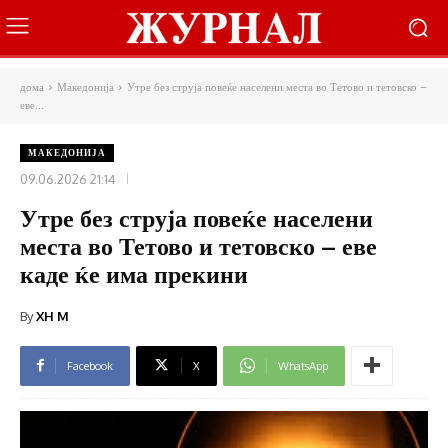
дома
Македонија
Утре без струја повеќе населени места во Тетово и тетовско –
еве...
МАКЕДОНИЈА
09.06.2026 21:14
Утре без струја повеќе населени
места во Тетово и тетовско – еве
каде ќе има прекини
By
XH M
Facebook
X
WhatsApp