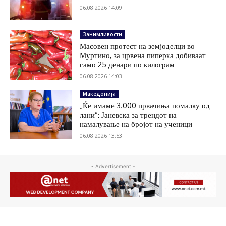
06.08.2026 14:09
Занимливости
Масовен протест на земјоделци во
Муртино, за црвена пиперка добиваат
само 25 денари по килограм
06.08.2026 14:03
Македонија
„Ќе имаме 3.000 првачиња помалку од
лани“: Јаневска за трендот на
намалување на бројот на ученици
06.08.2026 13:53
- Advertisement -