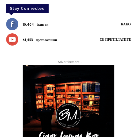
Stay Connected
КАКО
10,404
фанови
СЕ ПРЕТПЛАТИТЕ
61,453
претплатници
- Advertisement -