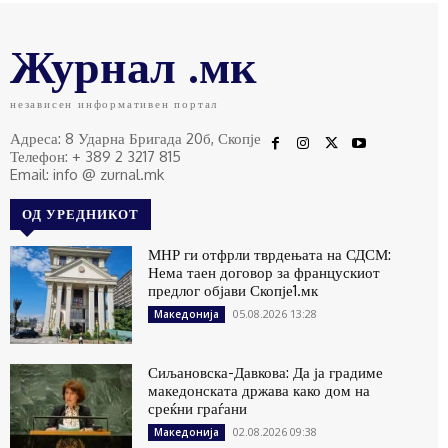
Журнал .мк
независен информативен портал
Адреса: 8 Ударна Бригада 20б, Скопје
Телефон: + 389 2 3217 815
Email: info @ zurnal.mk
ОД УРЕДНИКОТ
МНР ги отфрли тврдењата на СДСМ:
Нема таен договор за францускиот
предлог објави Скопје1.мк
05.08.2026 13:28
Македонија
Сиљановска-Давкова: Да ја градиме
македонската држава како дом на
среќни граѓани
02.08.2026 09:38
Македонија