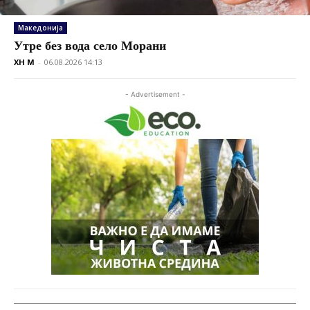
Македонија
Утре без вода село Морани
XH M
-
06.08.2026 14:13
- Advertisement -