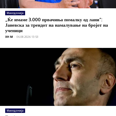
Македонија
„Ќе имаме 3.000 првачиња помалку од лани“:
Јаневска за трендот на намалување на бројот на
ученици
XH M
-
06.08.2026 13:53
Македонија