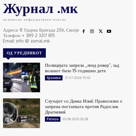
Журнал .мк
независен информативен портал
Адреса: 8 Ударна Бригада 20б, Скопје
Телефон: + 389 2 3217 815
Email: info @ zurnal.mk
ОД УРЕДНИКОТ
Полицијата запрела „ленд ровер“, зад
воланот било 15-годишно дете
31.07.2026 19:32
Хроника
Случајот со Данка Илиќ: Правосилно е
запрена постапката против Радослав
Драгиевиќ
03.08.2026 20:28
Регион