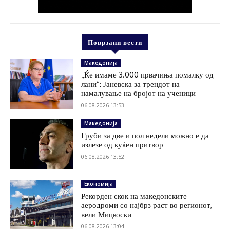
Поврзани вести
Македонија
„Ќе имаме 3.000 првачиња помалку од
лани“: Јаневска за трендот на
намалување на бројот на ученици
06.08.2026 13:53
Македонија
Груби за две и пол недели можно е да
излезе од куќен притвор
06.08.2026 13:52
Економија
Рекорден скок на македонските
аеродроми со најбрз раст во регионот,
вели Мицкоски
06.08.2026 13:04