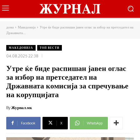
дома
Македонија
Утре ќе биде распишан јавен оглас за избор на претседател на
Државната...
МАКЕДОНИЈА
ТОП ВЕСТИ
04.08.2025 22:38
Утре ќе биде распишан јавен оглас
за избор на претседател на
Државната комисија за спречување
на корупцијата
By
Журнал.мк
Facebook
X
WhatsApp