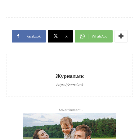
Facebook
X
WhatsApp
Журнал.мк
https://zurnal.mk
- Advertisement -