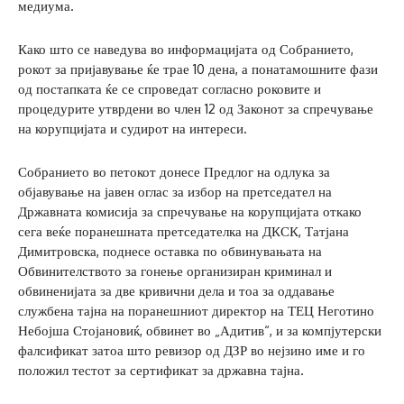
медиума.
Како што се наведува во информацијата од Собранието,
рокот за пријавување ќе трае 10 дена, а понатамошните фази
од постапката ќе се спроведат согласно роковите и
процедурите утврдени во член 12 од Законот за спречување
на корупцијата и судирот на интереси.
Собранието во петокот донесе Предлог на одлука за
објавување на јавен оглас за избор на претседател на
Државната комисија за спречување на корупцијата откако
сега веќе поранешната претседателка на ДКСК, Татјана
Димитровска, поднесе оставка по обвинувањата на
Обвинителството за гонење организиран криминал и
обвиненијата за две кривични дела и тоа за оддавање
службена тајна на поранешниот директор на ТЕЦ Неготино
Небојша Стојановиќ, обвинет во „Адитив“, и за компјутерски
фалсификат затоа што ревизор од ДЗР во нејзино име и го
положил тестот за сертификат за државна тајна.