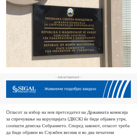
- Advertisement -
Oгласот за избор на нов претседател на Државната комисија
за спречување на корупцијата (ДКСК) ќе биде објавен утре,
соопшти денеска Собранието. Според законот, огласот треба
да биде објавен во Службен весник и во два печатени