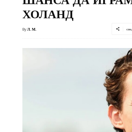
ХОЛАНД
By
Л. М.
спо