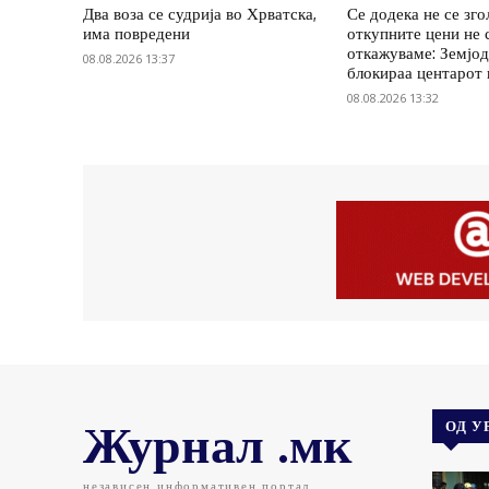
Два воза се судрија во Хрватска,
Се додека не се зг
има повредени
откупните цени не 
откажуваме: Земјод
08.08.2026 13:37
блокираа центарот
08.08.2026 13:32
Журнал .мк
ОД У
независен информативен портал