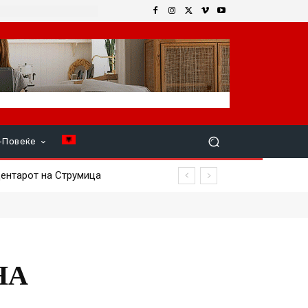
+Повеќе
центарот на Струмица
НА