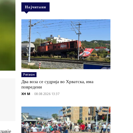
Најчитани
Регион
Два воза се судрија во Хрватска, има
повредени
XH M
-
08.08.2026 13:37
лавје