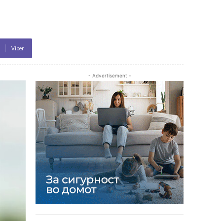
Viber
- Advertisement -