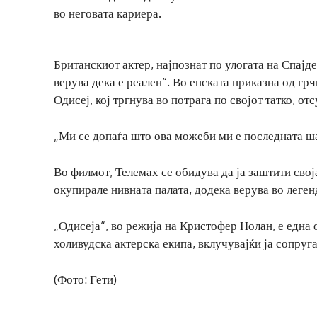
во неговата кариера.
Британскиот актер, најпознат по улогата на Спајд
верува дека е реален“. Во епската приказна од гр
Одисеј, кој тргнува во потрага по својот татко, от
„Ми се допаѓа што ова можеби ми е последната ш
Во филмот, Телемах се обидува да ја заштити своја
окупирале нивната палата, додека верува во легенд
„Одисеја“, во режија на Кристофер Нолан, е една
холивудска актерска екипа, вклучувајќи ја сопруга
(Фото: Гети)