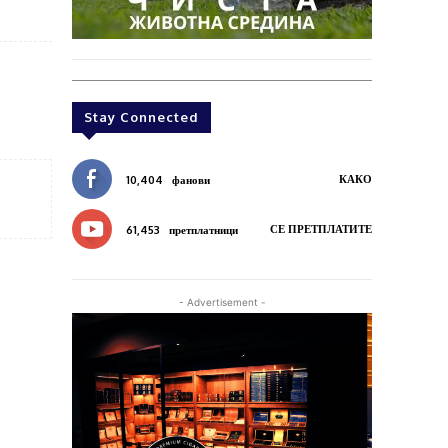
Stay Connected
КАКО
10,404
фанови
СЕ ПРЕТПЛАТИТЕ
61,453
претплатници
- Advertisement -