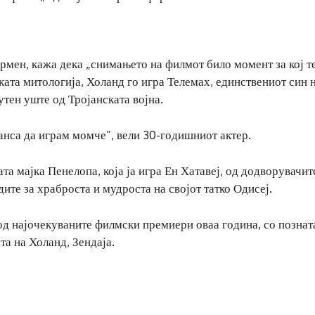
ермен, кажа дека „снимањето на филмот било момент за кој т
чката митологија, Холанд го игра Телемах, единствениот син 
сутен уште од Тројанската војна.
анса да играм момче“, вели 30-годишниот актер.
та мајка Пенелопа, која ја игра Ен Хатавеј, од додворувачите
ите за храброста и мудроста на својот татко Одисеј.
 од најочекуваните филмски премиери оваа година, со познат
та на Холанд, Зендаја.