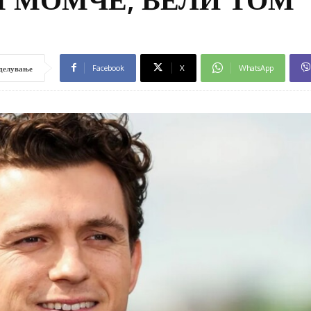
Facebook
X
WhatsApp
делување