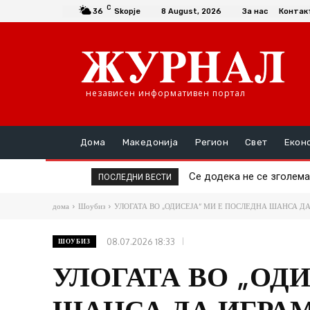
C
36
Skopje
8 August, 2026
За нас
Контак
независен информативен портал
Дома
Македонија
Регион
Свет
Екон
Се додека не се зголема
ПОСЛЕДНИ ВЕСТИ
дома
Шоубиз
УЛОГАТА ВО „ОДИСЕЈА“ МИ Е ПОСЛЕДНА ШАНСА ДА
08.07.2026 18:33
ШОУБИЗ
УЛОГАТА ВО „ОД
ШАНСА ДА ИГРАМ