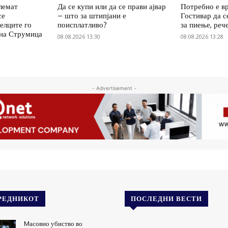
олемат
Да се купи или да се прави ајвар
Потребно е вр
се
– што за штипјани е
Гостивар да с
елците го
поисплатливо?
за пиење, реч
 на Струмица
08.08.2026 13:30
08.08.2026 13:28
- Advertisement -
РЕДНИКОТ
ПОСЛЕДНИ ВЕСТИ
Mасовно убиство во