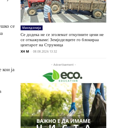
ешко се
Македонија
на
Се додека не се зголемат откупните цени не
се откажуваме: Земјоделците го блокираа
центарот на Струмица
XH M
-
08.08.2026 13:32
- Advertisement -
 кои ја
а