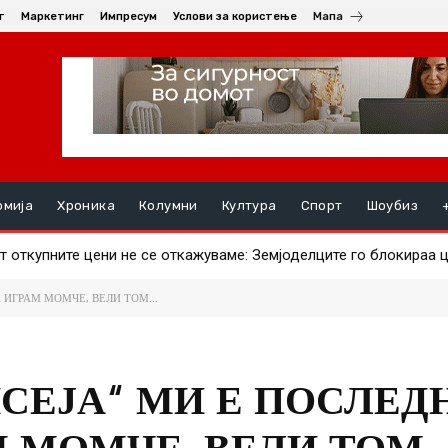
т
Маркетинг
Импресум
Услови за користење
Мапа
омија
Хроника
Колумни
Култура
Спорт
Шоубиз
т откупните цени не се откажуваме: Земјоделците го блокираа 
 ИГРАМ МОМЧЕ, ВЕЛИ ТОМ...
ИСЕЈА“ МИ Е ПОСЛЕД
 МОМЧЕ, ВЕЛИ ТОМ