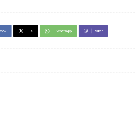
book
X
WhatsApp
Viber