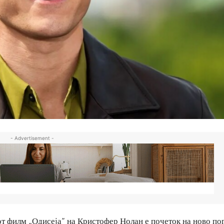
- Advertisement -
от филм „Одисеја“ на Кристофер Нолан е почеток на ново пог