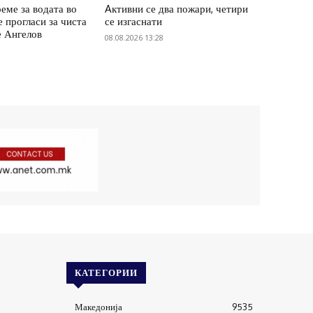
еме за водата во
Aктивни се два пожари, четири
е прогласи за чиста
се изгаснати
е Ангелов
08.08.2026 13:28
КАТЕГОРИИ
Македонија
9535